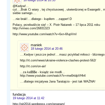
18 lutego 2014 at 20:35
@Kedyw!…
cyt…,Brak Ci wiary , tej chrystusowej , utwierdzonej w Ewangelii , m
siebie samego….
…nie brak!….dlatego - kupiłem …zapper!:D
Polacy, przebudźcie się! – X. Piotr Natanek – 17 lipca 2011 roku
http://vimeo.com/26831323
http://www.youtube.com/watch?v=6xn-6fupVmI
maniek
18 lutego 2014 at 20:46
….Kedyw i jeszcze jedno!….masz przykład miłosci - bliznieg
http://rt.com/news/ukraine-violence-clashes-protest-562/
http://rt.com/on-air/
…za ka$$$e - ksiądz sie modli…
http://www.youtube.com/watch?v=mw0rtdpVHh4
….dlatego inicjatywa Jana Taratajcio - jest tak WAŻNA!
fundacja
19 lutego 2014 at 11:42
http://pit2014.wordpress.com/program/