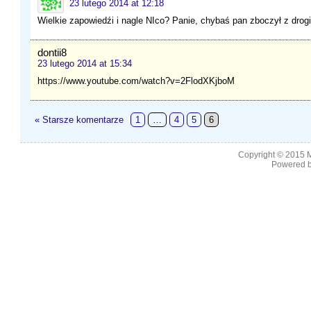
23 lutego 2014 at 12:18
Wielkie zapowiedźi i nagle NIco? Panie, chybaś pan zboczył z drogi
dontii8
23 lutego 2014 at 15:34
https://www.youtube.com/watch?v=2FlodXKjboM
« Starsze komentarze
1
…
4
5
6
Copyright © 2015
M
Powered b