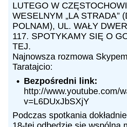
LUTEGO W CZĘSTOCHOWI
WESELNYM „LA STRADA” 
POLNAM), UL. WAŁY DWE
117. SPOTYKAMY SIĘ O GO
TEJ.
Najnowsza rozmowa Skypem
Taratajcio:
Bezpośredni link:
http://www.youtube.com/w
v=L6DUxJbSXjY
Podczas spotkania dokładnie
18-tej odbędzie się wspólna 