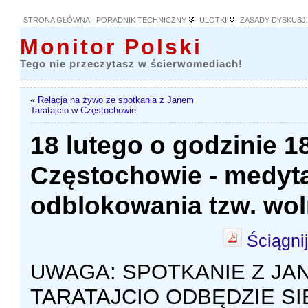
STRONA GŁÓWNA
PORADNIK TECHNICZNY
ULOTKI
ZASADY DYSKUSJ
Monitor Polski
Tego nie przeczytasz w ścierwomediach!
«
Relacja na żywo ze spotkania z Janem
Taratajcio w Częstochowie
18 lutego o godzinie 18
Częstochowie - medyta
odblokowania tzw. woln
Ściągni
UWAGA: SPOTKANIE Z JA
TARATAJCIO ODBĘDZIE SI