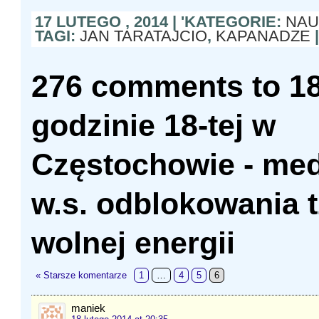
17 LUTEGO , 2014 | 'KATEGORIE:
NAU
TAGI:
JAN TARATAJCIO
,
KAPANADZE
|
276 comments to 18
godzinie 18-tej w
Częstochowie - med
w.s. odblokowania t
wolnej energii
« Starsze komentarze
1
…
4
5
6
maniek