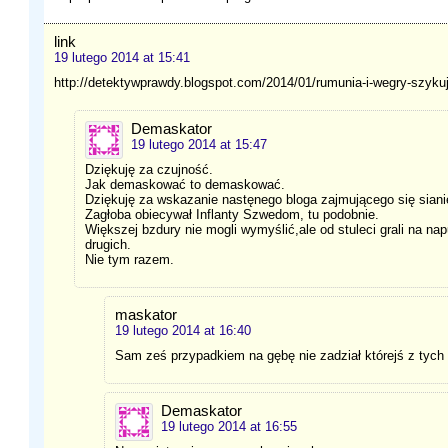
link
19 lutego 2014 at 15:41
http://detektywprawdy.blogspot.com/2014/01/rumunia-i-wegry-szykuj
Demaskator
19 lutego 2014 at 15:47
Dziękuję za czujność.
Jak demaskować to demaskować.
Dziękuję za wskazanie nastęnego bloga zajmującego się siani
Zagłoba obiecywał Inflanty Szwedom, tu podobnie.
Większej bzdury nie mogli wymyślić,ale od stuleci grali na n
drugich.
Nie tym razem.
maskator
19 lutego 2014 at 16:40
Sam ześ przypadkiem na gębę nie zadział którejś z tyc
Demaskator
19 lutego 2014 at 16:55