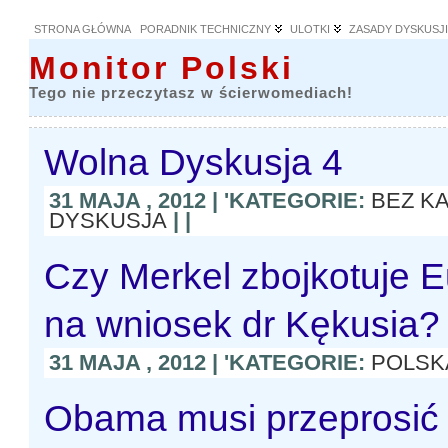
STRONA GŁÓWNA
PORADNIK TECHNICZNY
ULOTKI
ZASADY DYSKUSJ
Monitor Polski
Tego nie przeczytasz w ścierwomediach!
Wolna Dyskusja 4
31 MAJA , 2012 | 'KATEGORIE:
BEZ K
DYSKUSJA
| |
Czy Merkel zbojkotuje 
na wniosek dr Kękusia?
31 MAJA , 2012 | 'KATEGORIE:
POLSK
Obama musi przeprosić 