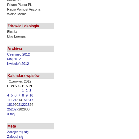
Prison Planet PL
Radio Pomost Arizona
Wolne Media
Zdrowie i ekologia
Biosiła
Eko Energia
Archiwa
Czerwiec 2012
Maj 2012
Kwiecień 2012
Kalendarz wpisów
Czerwiec 2012
P
W
Ś
C
P
S
N
1
2
3
4
5
6
7
8
9
10
11
12
13
14
15
16
17
18
19
20
21
22
23
24
25
26
27
28
29
30
« maj
Meta
Zarejestruj się
Zaloguj się