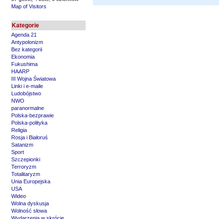
Map of Visitors
Kategorie
Agenda 21
Antypolonizm
Bez kategorii
Ekonomia
Fukushima
HAARP
III Wojna Światowa
Linki i e-maile
Ludobójstwo
NWO
paranormalne
Polska-bezprawie
Polska-polityka
Religia
Rosja i Białoruś
Satanizm
Sport
Szczepionki
Terroryzm
Totalitaryzm
Unia Europejska
USA
Wideo
Wolna dyskusja
Wolność słowa
Wydarzenia w skrócie