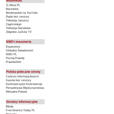
Multimedia
11 Minut PL
Baronklod
Monitorpolski na YouTube
Radio bez cenzury
Telewizja Janusza
Zagórskiego
Telewizja Narodowa
Zbigniew Juźków TV
NWO i masoneria
Expansions
Globalna Świadomość
NWO PL
Poznaj Prawdę
Prawda2info
Polska-polecane strony
Centrum Informacji Anarch.
Gazeta bez cenzury
Kontrowersyjne Kontrowersje
Perspektywa Międzynarodowa
Wirtualna Polonia
Serwisy informacyjne
Bibuła
Free America Today PL
Marucha