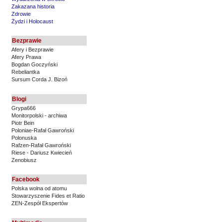
Zakazana historia
Zdrowie
Żydzi i Holocaust
Bezprawie
Afery i Bezprawie
Afery Prawa
Bogdan Goczyński
Rebeliantka
Sursum Corda J. Bizoń
Blogi
Grypa666
Monitorpolski - archiwa
Piotr Bein
Poloniae-Rafał Gawroński
Polonuska
Rafzen-Rafał Gawroński
Riese - Dariusz Kwiecień
Zenobiusz
Facebook
Polska wolna od atomu
Stowarzyszenie Fides et Ratio
ZEN-Zespół Ekspertów