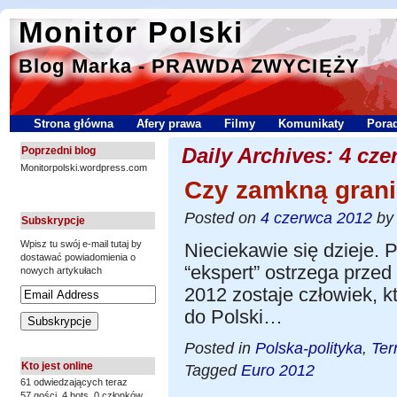
Monitor Polski
Blog Marka - PRAWDA ZWYCIĘŻY
Strona główna
Afery prawa
Filmy
Komunikaty
Porad
Daily Archives:
4 cze
Poprzedni blog
Monitorpolski.wordpress.com
Czy zamkną grani
Posted on
4 czerwca 2012
b
Subskrypcje
Wpisz tu swój e-mail tutaj by
Nieciekawie się dzieje. P
dostawać powiadomienia o
“ekspert” ostrzega prze
nowych artykułach
2012 zostaje człowiek, k
do Polski…
Posted in
Polska-polityka
,
Ter
Kto jest online
Tagged
Euro 2012
61 odwiedzających teraz
57 gości,
4 bots,
0 członków