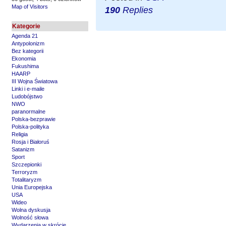
Map of Visitors
190
Replies
Kategorie
Agenda 21
Antypolonizm
Bez kategorii
Ekonomia
Fukushima
HAARP
III Wojna Światowa
Linki i e-maile
Ludobójstwo
NWO
paranormalne
Polska-bezprawie
Polska-polityka
Religia
Rosja i Białoruś
Satanizm
Sport
Szczepionki
Terroryzm
Totalitaryzm
Unia Europejska
USA
Wideo
Wolna dyskusja
Wolność słowa
Wydarzenia w skrócie