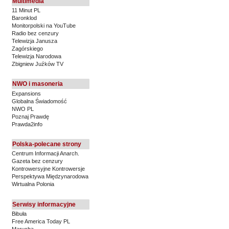
Multimedia
11 Minut PL
Baronklod
Monitorpolski na YouTube
Radio bez cenzury
Telewizja Janusza
Zagórskiego
Telewizja Narodowa
Zbigniew Juźków TV
NWO i masoneria
Expansions
Globalna Świadomość
NWO PL
Poznaj Prawdę
Prawda2info
Polska-polecane strony
Centrum Informacji Anarch.
Gazeta bez cenzury
Kontrowersyjne Kontrowersje
Perspektywa Międzynarodowa
Wirtualna Polonia
Serwisy informacyjne
Bibuła
Free America Today PL
Marucha