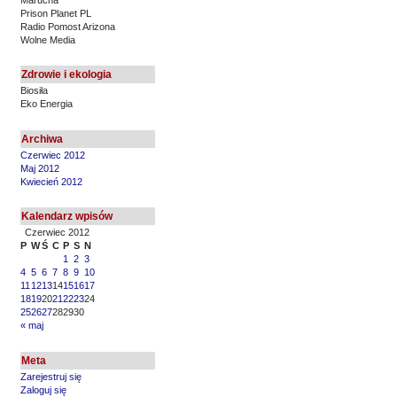
Prison Planet PL
Radio Pomost Arizona
Wolne Media
Zdrowie i ekologia
Biosiła
Eko Energia
Archiwa
Czerwiec 2012
Maj 2012
Kwiecień 2012
Kalendarz wpisów
Czerwiec 2012
P
W
Ś
C
P
S
N
1
2
3
4
5
6
7
8
9
10
11
12
13
14
15
16
17
18
19
20
21
22
23
24
25
26
27
28
29
30
« maj
Meta
Zarejestruj się
Zaloguj się