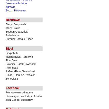
Zakazana historia
Zdrowie
Żydzi i Holocaust
Bezprawie
Afery i Bezprawie
Afery Prawa
Bogdan Goczyński
Rebeliantka
Sursum Corda J. Bizoń
Blogi
Grypa666
Monitorpolski - archiwa
Piotr Bein
Poloniae-Rafał Gawroński
Polonuska
Rafzen-Rafał Gawroński
Riese - Dariusz Kwiecień
Zenobiusz
Facebook
Polska wolna od atomu
Stowarzyszenie Fides et Ratio
ZEN-Zespół Ekspertów