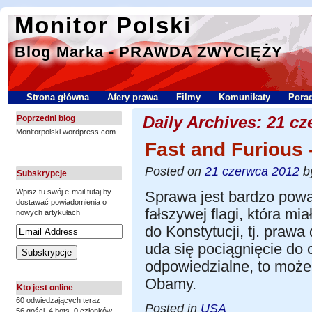
Monitor Polski
Blog Marka - PRAWDA ZWYCIĘŻY
Strona główna
Afery prawa
Filmy
Komunikaty
Porad
Daily Archives:
21 cz
Poprzedni blog
Monitorpolski.wordpress.com
Fast and Furious
Posted on
21 czerwca 2012
b
Subskrypcje
Wpisz tu swój e-mail tutaj by
Sprawa jest bardzo powa
dostawać powiadomienia o
fałszywej flagi, która mi
nowych artykułach
do Konstytucji, tj. prawa
uda się pociągnięcie do 
odpowiedzialne, to moż
Obamy.
Kto jest online
60 odwiedzających teraz
Posted in
USA
56 gości,
4 bots,
0 członków