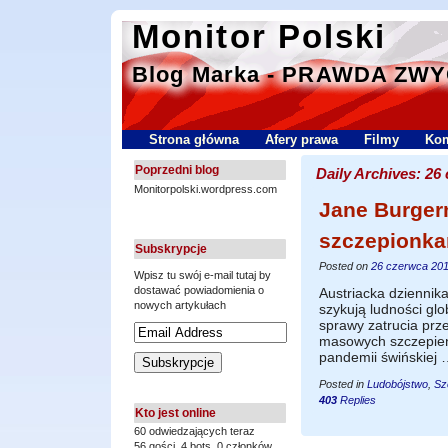
Monitor Polski
Blog Marka - PRAWDA ZW
Strona główna
Afery prawa
Filmy
Kom
Poprzedni blog
Daily Archives:
26 
Monitorpolski.wordpress.com
Jane Burger
szczepionka
Subskrypcje
Posted on
26 czerwca 20
Wpisz tu swój e-mail tutaj by
dostawać powiadomienia o
Austriacka dziennik
nowych artykułach
szykują ludności glo
sprawy zatrucia prz
masowych szczepień.
pandemii świńskiej
Posted in
Ludobójstwo
,
Sz
403
Replies
Kto jest online
60 odwiedzających teraz
56 gości,
4 bots,
0 członków