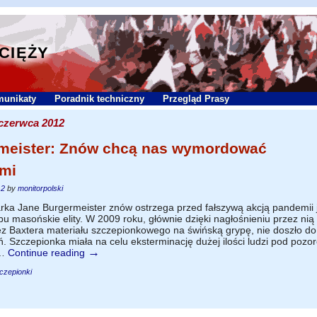
YCIĘŻY
unikaty
Poradnik techniczny
Przegląd Prasy
czerwca 2012
meister: Znów chcą nas wymordować
mi
12
by
monitorpolski
arka Jane Burgermeister znów ostrzega przed fałszywą akcją pandemii 
bu masońskie elity. W 2009 roku, głównie dzięki nagłośnieniu przez nią
ez Baxtera materiału szczepionkowego na świńską grypę, nie doszło do
 Szczepionka miała na celu eksterminację dużej ilości ludzi pod pozo
→
 …
Continue reading
czepionki