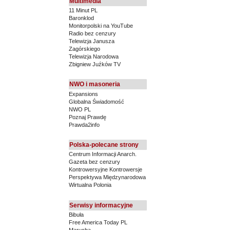
Multimedia
11 Minut PL
Baronklod
Monitorpolski na YouTube
Radio bez cenzury
Telewizja Janusza
Zagórskiego
Telewizja Narodowa
Zbigniew Juźków TV
NWO i masoneria
Expansions
Globalna Świadomość
NWO PL
Poznaj Prawdę
Prawda2info
Polska-polecane strony
Centrum Informacji Anarch.
Gazeta bez cenzury
Kontrowersyjne Kontrowersje
Perspektywa Międzynarodowa
Wirtualna Polonia
Serwisy informacyjne
Bibuła
Free America Today PL
Marucha