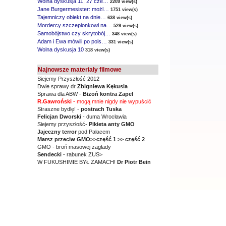
Wolna dyskusja 11, 27 cze…
2209 view(s)
Jane Burgermesister: możl…
1751 view(s)
Tajemniczy obiekt na dnie…
638 view(s)
Mordercy szczepionkowi na…
529 view(s)
Samobójstwo czy skrytobój…
348 view(s)
Adam i Ewa mówili po pols…
331 view(s)
Wolna dyskusja 10
318 view(s)
Najnowsze materiały filmowe
Siejemy Przyszłość 2012
Dwie sprawy dr
Zbigniewa Kękusia
Sprawa dla ABW -
Bizoń kontra Zapel
R.Gawroński
- mogą mnie nigdy nie wypuścić
Straszne bydlę! -
postrach Tuska
Felicjan Dworski
- duma Wrocławia
Siejemy przyszłość-
Pikieta anty GMO
Jajeczny terror
pod Pałacem
Marsz przeciw GMO
>>część 1 >> część 2
GMO - broń masowej zagłady
Sendecki
- rabunek ZUS>
W FUKUSHIMIE BYŁ ZAMACH!
Dr Piotr Bein