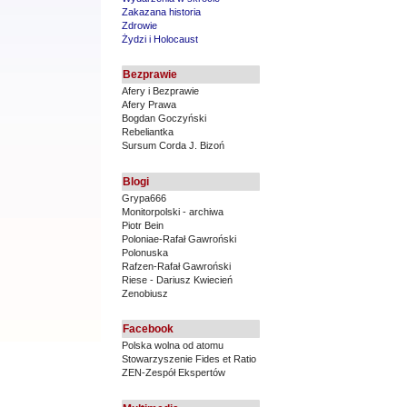
Zakazana historia
Zdrowie
Żydzi i Holocaust
Bezprawie
Afery i Bezprawie
Afery Prawa
Bogdan Goczyński
Rebeliantka
Sursum Corda J. Bizoń
Blogi
Grypa666
Monitorpolski - archiwa
Piotr Bein
Poloniae-Rafał Gawroński
Polonuska
Rafzen-Rafał Gawroński
Riese - Dariusz Kwiecień
Zenobiusz
Facebook
Polska wolna od atomu
Stowarzyszenie Fides et Ratio
ZEN-Zespół Ekspertów