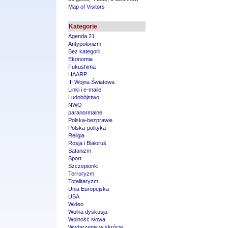
Map of Visitors
Kategorie
Agenda 21
Antypolonizm
Bez kategorii
Ekonomia
Fukushima
HAARP
III Wojna Światowa
Linki i e-maile
Ludobójstwo
NWO
paranormalne
Polska-bezprawie
Polska-polityka
Religia
Rosja i Białoruś
Satanizm
Sport
Szczepionki
Terroryzm
Totalitaryzm
Unia Europejska
USA
Wideo
Wolna dyskusja
Wolność słowa
Wydarzenia w skrócie