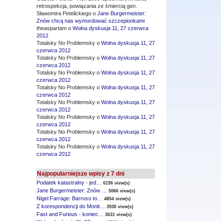
retrospekcja, powiązania ze śmiercią gen.
Sławomira Petelickiego o
Jane Burgermeister:
Znów chcą nas wymordować szczepionkami
theaspartam o
Wolna dyskusja 11, 27 czerwca
2012
Totalsky No Problemsky o
Wolna dyskusja 11, 27
czerwca 2012
Totalsky No Problemsky o
Wolna dyskusja 11, 27
czerwca 2012
Totalsky No Problemsky o
Wolna dyskusja 11, 27
czerwca 2012
Totalsky No Problemsky o
Wolna dyskusja 11, 27
czerwca 2012
Totalsky No Problemsky o
Wolna dyskusja 11, 27
czerwca 2012
Totalsky No Problemsky o
Wolna dyskusja 11, 27
czerwca 2012
Totalsky No Problemsky o
Wolna dyskusja 11, 27
czerwca 2012
Totalsky No Problemsky o
Wolna dyskusja 11, 27
czerwca 2012
Najpopularniejsze wpisy z 7 dni
Podatek katastralny - jed…
6156 view(s)
Jane Burgermeister: Znów …
5066 view(s)
Nigel Farrage: Barroso to…
4854 view(s)
Z korespondencji do Monit…
3930 view(s)
Fast and Furious - koniec…
3631 view(s)