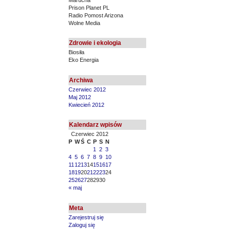
Prison Planet PL
Radio Pomost Arizona
Wolne Media
Zdrowie i ekologia
Biosiła
Eko Energia
Archiwa
Czerwiec 2012
Maj 2012
Kwiecień 2012
Kalendarz wpisów
Czerwiec 2012
P
W
Ś
C
P
S
N
1
2
3
4
5
6
7
8
9
10
11
12
13
14
15
16
17
18
19
20
21
22
23
24
25
26
27
28
29
30
« maj
Meta
Zarejestruj się
Zaloguj się