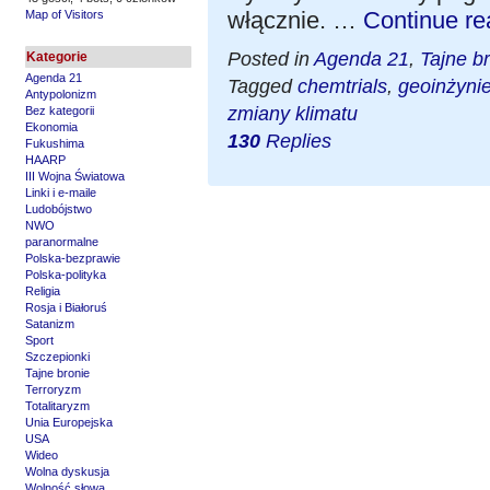
włącznie. …
Continue r
Map of Visitors
Posted in
Agenda 21
,
Tajne b
Kategorie
Agenda 21
Tagged
chemtrials
,
geoinżynie
Antypolonizm
zmiany klimatu
Bez kategorii
Ekonomia
130
Replies
Fukushima
HAARP
III Wojna Światowa
Linki i e-maile
Ludobójstwo
NWO
paranormalne
Polska-bezprawie
Polska-polityka
Religia
Rosja i Białoruś
Satanizm
Sport
Szczepionki
Tajne bronie
Terroryzm
Totalitaryzm
Unia Europejska
USA
Wideo
Wolna dyskusja
Wolność słowa