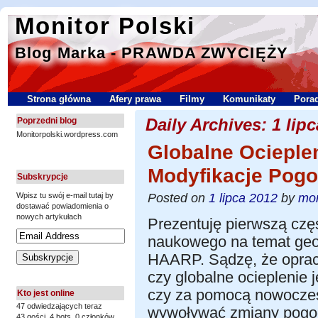
Monitor Polski
Blog Marka - PRAWDA ZWYCIĘŻY
Strona główna
Afery prawa
Filmy
Komunikaty
Porad
Daily Archives:
1 lip
Poprzedni blog
Monitorpolski.wordpress.com
Globalne Ocieplen
Modyfikacje Pogo
Subskrypcje
Posted on
1 lipca 2012
by
mon
Wpisz tu swój e-mail tutaj by
dostawać powiadomienia o
nowych artykułach
Prezentuję pierwszą cz
naukowego na temat geoin
HAARP. Sądzę, że oprac
czy globalne ocieplenie j
czy za pomocą nowoczes
Kto jest online
47 odwiedzających teraz
wywoływać zmiany pogody
43 gości,
4 bots,
0 członków