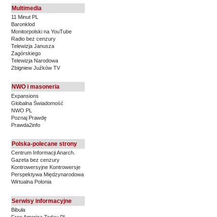
Multimedia
11 Minut PL
Baronklod
Monitorpolski na YouTube
Radio bez cenzury
Telewizja Janusza
Zagórskiego
Telewizja Narodowa
Zbigniew Juźków TV
NWO i masoneria
Expansions
Globalna Świadomość
NWO PL
Poznaj Prawdę
Prawda2info
Polska-polecane strony
Centrum Informacji Anarch.
Gazeta bez cenzury
Kontrowersyjne Kontrowersje
Perspektywa Międzynarodowa
Wirtualna Polonia
Serwisy informacyjne
Bibuła
Free America Today PL