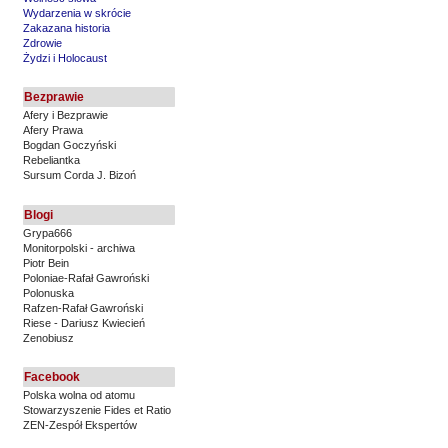
Wydarzenia w skrócie
Zakazana historia
Zdrowie
Żydzi i Holocaust
Bezprawie
Afery i Bezprawie
Afery Prawa
Bogdan Goczyński
Rebeliantka
Sursum Corda J. Bizoń
Blogi
Grypa666
Monitorpolski - archiwa
Piotr Bein
Poloniae-Rafał Gawroński
Polonuska
Rafzen-Rafał Gawroński
Riese - Dariusz Kwiecień
Zenobiusz
Facebook
Polska wolna od atomu
Stowarzyszenie Fides et Ratio
ZEN-Zespół Ekspertów