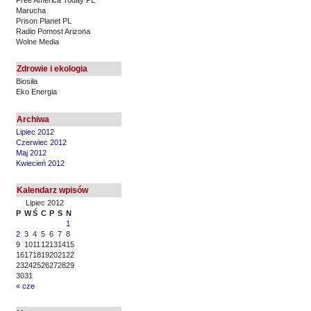
Marucha
Prison Planet PL
Radio Pomost Arizona
Wolne Media
Zdrowie i ekologia
Biosiła
Eko Energia
Archiwa
Lipiec 2012
Czerwiec 2012
Maj 2012
Kwiecień 2012
Kalendarz wpisów
Lipiec 2012
P
W
Ś
C
P
S
N
1
2
3
4
5
6
7
8
9
10
11
12
13
14
15
16
17
18
19
20
21
22
23
24
25
26
27
28
29
30
31
« cze