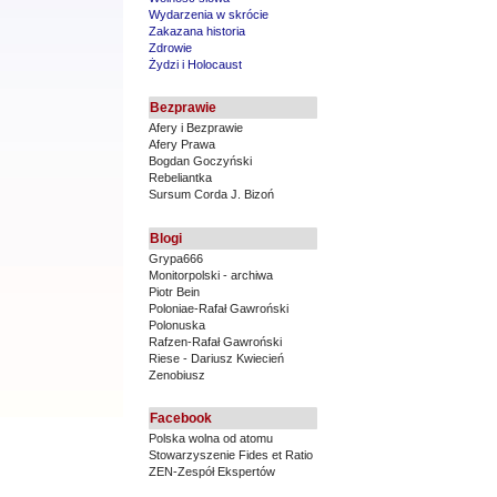
Wydarzenia w skrócie
Zakazana historia
Zdrowie
Żydzi i Holocaust
Bezprawie
Afery i Bezprawie
Afery Prawa
Bogdan Goczyński
Rebeliantka
Sursum Corda J. Bizoń
Blogi
Grypa666
Monitorpolski - archiwa
Piotr Bein
Poloniae-Rafał Gawroński
Polonuska
Rafzen-Rafał Gawroński
Riese - Dariusz Kwiecień
Zenobiusz
Facebook
Polska wolna od atomu
Stowarzyszenie Fides et Ratio
ZEN-Zespół Ekspertów