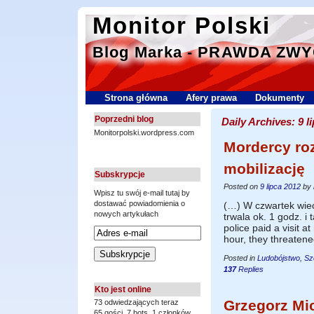
Monitor Polski
Blog Marka - PRAWDA ZW
Strona główna
Afery prawa
Dokumenty
Poprzedni blog
Daily Archives:
9 l
Monitorpolski.wordpress.com
Mordercy ro
mobilizację
Subskrypcje
Posted on
9 lipca 2012
by
Wpisz tu swój e-mail tutaj by
dostawać powiadomienia o
(…) W czwartek wiec
nowych artykułach
trwala ok. 1 godz. 
police paid a visit 
hour, they threate
Posted in
Ludobójstwo
,
Sz
137
Replies
Kto jest online
Grzegorz Mic
73 odwiedzających teraz
65 gości,
7 bots,
1 członków