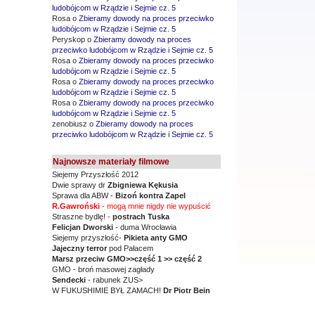
ludobójcom w Rządzie i Sejmie cz. 5
Rosa o
Zbieramy dowody na proces przeciwko
ludobójcom w Rządzie i Sejmie cz. 5
Peryskop o
Zbieramy dowody na proces
przeciwko ludobójcom w Rządzie i Sejmie cz. 5
Rosa o
Zbieramy dowody na proces przeciwko
ludobójcom w Rządzie i Sejmie cz. 5
Rosa o
Zbieramy dowody na proces przeciwko
ludobójcom w Rządzie i Sejmie cz. 5
Rosa o
Zbieramy dowody na proces przeciwko
ludobójcom w Rządzie i Sejmie cz. 5
zenobiusz o
Zbieramy dowody na proces
przeciwko ludobójcom w Rządzie i Sejmie cz. 5
Najnowsze materiały filmowe
Siejemy Przyszłość 2012
Dwie sprawy dr
Zbigniewa Kękusia
Sprawa dla ABW -
Bizoń kontra Zapel
R.Gawroński
- mogą mnie nigdy nie wypuścić
Straszne bydlę! -
postrach Tuska
Felicjan Dworski
- duma Wrocławia
Siejemy przyszłość-
Pikieta anty GMO
Jajeczny terror
pod Pałacem
Marsz przeciw GMO
>>część 1 >> część 2
GMO - broń masowej zagłady
Sendecki
- rabunek ZUS>
W FUKUSHIMIE BYŁ ZAMACH!
Dr Piotr Bein