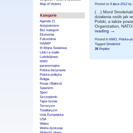
Map of Visitors
Posted on
9 lipca 2012
by
(…) Mord Smoleński 
Kategorie
działania osób jak w
Polski, a także powa
Agenda 21
Antypolonizm
Organization, NATO.
→
Bez kategorii
reading
Ekonomia
Fukushima
Posted in
NWO
,
Polska-po
HAARP
Tagged
Smoleńsk
III Wojna Światowa
35
Replies
Linki i e-maile
Ludobójstwo
NWO
paranormalne
Polska-bezprawie
Polska-polityka
Religia
Rosja i Białoruś
Satanizm
Sport
Szczepionki
Tajne bronie
Terroryzm
Totalitaryzm
Unia Europejska
USA
Wideo
Wolna dyskusja
Wolność słowa