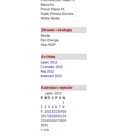
Marucha
Prison Planet PL
Radio Pomost Arizona
Wolne Media
Zdrowie i ekologia
Biosiła
Eko Energia
Stop NOP
Archiwa
Lipiec 2012
Czerwiec 2012
Maj 2012
Kwiecień 2012
Kalendarz wpisów
Lipiec 2012
P
W
Ś
C
P
S
N
1
2
3
4
5
6
7
8
9
10
11
12
13
14
15
16
17
18
19
20
21
22
23
24
25
26
27
28
29
30
31
« cze