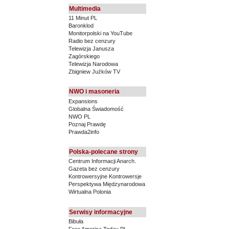
Multimedia
11 Minut PL
Baronklod
Monitorpolski na YouTube
Radio bez cenzury
Telewizja Janusza
Zagórskiego
Telewizja Narodowa
Zbigniew Juźków TV
NWO i masoneria
Expansions
Globalna Świadomość
NWO PL
Poznaj Prawdę
Prawda2info
Polska-polecane strony
Centrum Informacji Anarch.
Gazeta bez cenzury
Kontrowersyjne Kontrowersje
Perspektywa Międzynarodowa
Wirtualna Polonia
Serwisy informacyjne
Bibuła
Free America Today PL