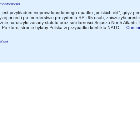
monitorpolski
jest przykładem nieprawdopodobnego upadku „polskich elit”, gdyż per
yżej przed i po morderstwie prezydenta RP i 95 osób, zniszczyło presti
żnie naruszyło zasady statutu oraz solidarności Sojuszu North Atlantc 
 Po której stronie byłaby Polska w przypadku konfliktu NATO …
Contin
lityka