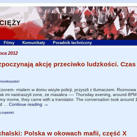
YCIĘŻY
Filmy
Komunikaty
Poradnik techniczny
ipca 2012
zpoczynają akcję przeciwko ludzkości. Czas
monitorpolski
zorem- mialem w domu wizyte policji, przyszli z tlumaczem. Rozmowa
i tak mi nastraszyli zone, ze masakra —- Thursday evening, around 8PM
at my mome, they came with a translator. The conversation took around 
→
ned …
Continue reading
czepionki
halski: Polska w okowach mafii, część X