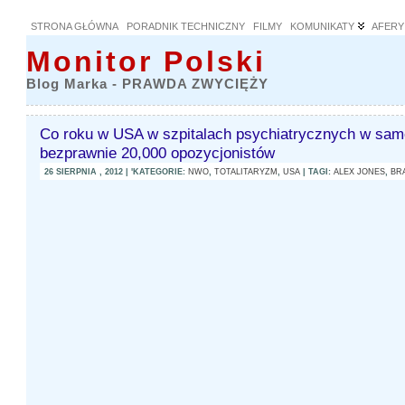
STRONA GŁÓWNA
PORADNIK TECHNICZNY
FILMY
KOMUNIKATY
AFERY
Monitor Polski
Blog Marka - PRAWDA ZWYCIĘŻY
Co roku w USA w szpitalach psychiatrycznych w samej
bezprawnie 20,000 opozycjonistów
26 SIERPNIA , 2012 | 'KATEGORIE:
NWO
,
TOTALITARYZM
,
USA
| TAGI:
ALEX JONES
,
BR