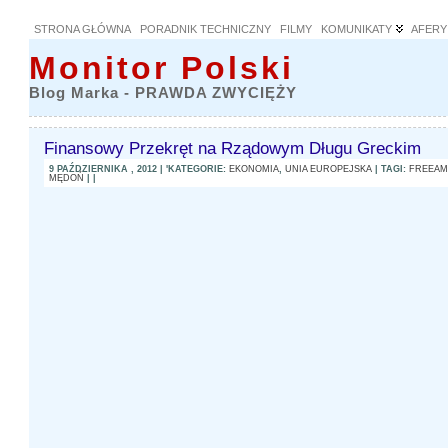
STRONA GŁÓWNA
PORADNIK TECHNICZNY
FILMY
KOMUNIKATY
AFERY
Monitor Polski
Blog Marka - PRAWDA ZWYCIĘŻY
Finansowy Przekręt na Rządowym Długu Greckim
9 PAŹDZIERNIKA , 2012 | 'KATEGORIE:
EKONOMIA
,
UNIA EUROPEJSKA
| TAGI:
FREEAM
MĘDOŃ
| |