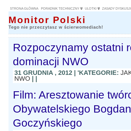
STRONA GŁÓWNA
PORADNIK TECHNICZNY
ULOTKI
ZASADY DYSKUSJ
Monitor Polski
Tego nie przeczytasz w ścierwomediach!
Rozpoczynamy ostatni r
dominacji NWO
31 GRUDNIA , 2012 | 'KATEGORIE:
JA
NWO
| |
Film: Aresztowanie twó
Obywatelskiego Bogda
Goczyńskiego