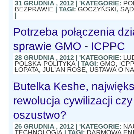
31 GRUDNIA , 2012 | 'KATEGORIE:
PO
BEZPRAWIE
| TAGI:
GOCZYŃSKI
,
SĄD
|
Potrzeba połączenia dzi
sprawie GMO - ICPPC
28 GRUDNIA , 2012 | 'KATEGORIE:
LU
POLSKA-POLITYKA
| TAGI:
GMO
,
ICP
ŁOPATA
,
JULIAN ROSE
,
USTAWA O NA
Butelka Keshe, najwięk
rewolucja cywilizacji czy
oszustwo?
26 GRUDNIA , 2012 | 'KATEGORIE:
NA
TECHNOLOGIA
| TAGI:
DARMOWA EN