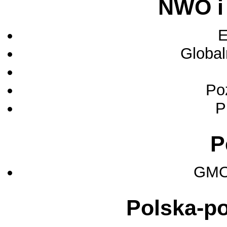
NWO i
E
Globa
Po
P
P
GMO 
Polska-po