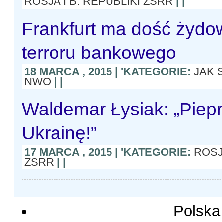
ROSJA I B. REPUBLIKI ZSRR
| |
Frankfurt ma dość żydo
terroru bankowego
18 MARCA , 2015 | 'KATEGORIE:
JAK 
NWO
| |
Waldemar Łysiak: „Piep
Ukrainę!”
17 MARCA , 2015 | 'KATEGORIE:
ROSJ
ZSRR
| |
Polska