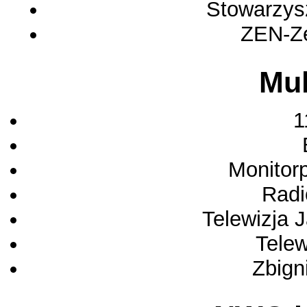
Stowarzysz
ZEN-Ze
Mul
1
Monitor
Radi
Telewizja 
Tele
Zbign