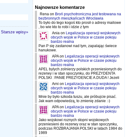
Najnowsze komentarze
Rena
on
Broń psychotroniczna jest testowana na
bezbronnych mieszkańcach Wrocławia
To było do tego kogoś kto prosił o adresy mailowe
, bo wie kto to robi i idzie z tym
Starsze wpisy»
Ania
on
Legalizacja operacji wojskowych
obcych wojsk w Polsce w czasie pokoju
bardzo realna
Pan P się zastanowi nad tym, zapalając świece
hanukowe.
APA
on
Legalizacja operacji wojskowych
obcych wojsk w Polsce w czasie pokoju
bardzo realna
APEL bylych zolnierzy polskich przeniesionych do
rezerwy i w stan spoczynku, do PREZYDENTA
POLSKI : PANIE PREZYDENCIE A.DUDA ! Jezeli
Arni
on
Legalizacja operacji wojskowych
obcych wojsk w Polsce w czasie pokoju
bardzo realna
Mnie by było szkoda tuszu, ale próbujcie pisać.
Jak wam odpowiedzą, to zmienię zdanie :-)
APA
on
Legalizacja operacji wojskowych
obcych wojsk w Polsce w czasie pokoju
bardzo realna
Jako wojskowi roznych stopni wojskowych
przeniesieni do rezerwy oraz w stan spoczynku,
podczas ROZBRAJANIA POLSKI w latach 1984 do
1989