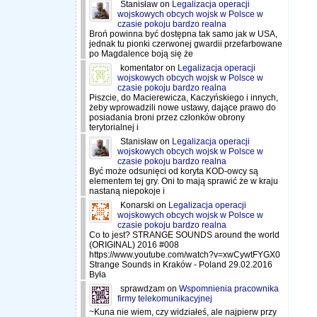
Stanisław
on
Legalizacja operacji
wojskowych obcych wojsk w Polsce w
czasie pokoju bardzo realna
Broń powinna być dostępna tak samo jak w USA,
jednak tu pionki czerwonej gwardii przefarbowane
po Magdalence boją się że
komentator
on
Legalizacja operacji
wojskowych obcych wojsk w Polsce w
czasie pokoju bardzo realna
Piszcie, do Macierewicza, Kaczyńskiego i innych,
żeby wprowadzili nowe ustawy, dające prawo do
posiadania broni przez członków obrony
terytorialnej i
Stanisław
on
Legalizacja operacji
wojskowych obcych wojsk w Polsce w
czasie pokoju bardzo realna
Być może odsunięci od koryta KOD-owcy są
elementem tej gry. Oni to mają sprawić że w kraju
nastaną niepokoje i
Konarski
on
Legalizacja operacji
wojskowych obcych wojsk w Polsce w
czasie pokoju bardzo realna
Co to jest? STRANGE SOUNDS around the world
(ORIGINAL) 2016 #008
https://www.youtube.com/watch?v=xwCywtFYGX0
Strange Sounds in Kraków - Poland 29.02.2016
Była
sprawdzam
on
Wspomnienia pracownika
firmy telekomunikacyjnej
~Kuna nie wiem, czy widziałeś, ale najpierw przy