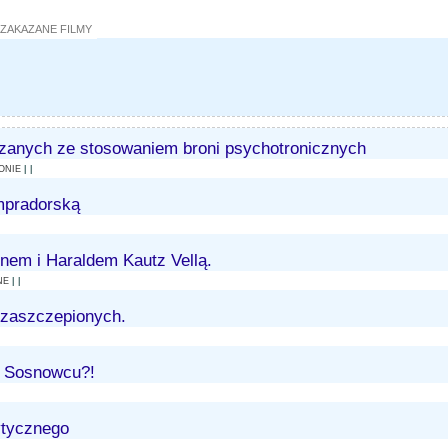
ZAKAZANE FILMY
iązanych ze stosowaniem broni psychotronicznych
ONIE
| |
mpradorską
nem i Haraldem Kautz Vellą.
NE
| |
 zaszczepionych.
 w Sosnowcu?!
ytycznego