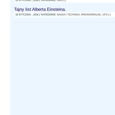
19 STYCZNIA , 2016 | 'KATEGORIE:
NWO
| |
Tajny list Alberta Einsteina.
18 STYCZNIA , 2016 | 'KATEGORIE:
NAUKA I TECHNIKA,
PARANORMALNE, UFO
| |