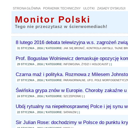
STRONA GŁÓWNA
PORADNIK TECHNICZNY
ULOTKI
ZASADY DYSKUSJI
Monitor Polski
Tego nie przeczytasz w ścierwomediach!
8 lutego 2016 debata telewizyjna w.s. zagrożeń zw
31 STYCZNIA , 2016 | 'KATEGORIE:
JAK SIĘ BRONIĆ,
KONTROLA UMYSŁU,
TAJNE BR
Prof. Bogusław Wolniewicz demaskuje opozycję ko
29 STYCZNIA , 2016 | 'KATEGORIE:
INFOWOJNA,
ŻYDZI I HOLOCAUST
| |
Czarna maź i polityka. Rozmowa z Milesem Johnsto
27 STYCZNIA , 2016 | 'KATEGORIE:
PARANORMALNE, UFO,
POLE MORFOGENETYCZ
Świńska grypa znów w Europie. Choroby zakaźne u
24 STYCZNIA , 2016 | 'KATEGORIE:
SZCZEPIONKI
| |
Ubój rytualny na niepełnosprawnej Polce i jej synu
22 STYCZNIA , 2016 | 'KATEGORIE:
SATANIZM
| |
Sir Julian Rose: dochodzimy w Polsce do punktu kr