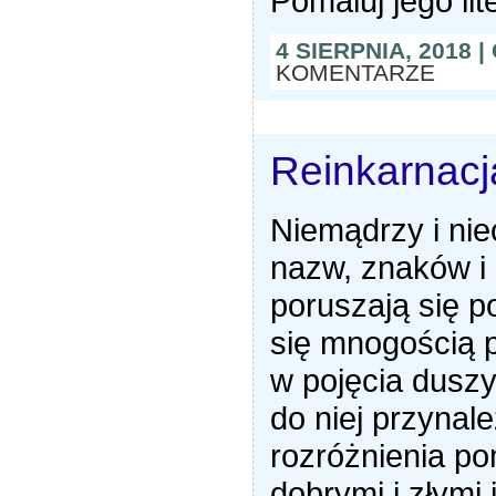
Pomaluj jego lit
4 SIERPNIA, 2018 
KOMENTARZE
Reinkarnacj
Niemądrzy i nie
nazw, znaków i 
poruszają się p
się mnogością 
w pojęcia duszy
do niej przynal
rozróżnienia p
dobrymi i złymi 