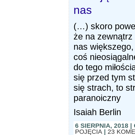
nas
(…) skoro powe
że na zewnątrz 
nas większego,
coś nieosiągalne
do tego miłości
się przed tym s
się strach, to st
paranoiczny
Isaiah Berlin
6 SIERPNIA, 2018 
POJĘCIA
|
23 KOM