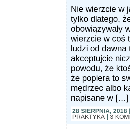
Nie wierzcie w 
tylko dlatego, ż
obowiązywały w 
wierzcie w coś t
ludzi od dawna 
akceptujcie nic
powodu, że ktoś
że popiera to s
mędrzec albo kap
napisane w […]
28 SIERPNIA, 2018
PRAKTYKA
|
3 KOM