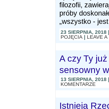
filozofii, zawie
próby doskonał
„wszystko - jes
23 SIERPNIA, 2018
POJĘCIA
|
LEAVE 
A czy Ty już
sensowny w
13 SIERPNIA, 2018
KOMENTARZE
Istnieją Rz