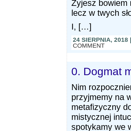
Żyjesz bowiem n
lecz w twych sł
I, […]
24 SIERPNIA, 2018
COMMENT
0. Dogmat m
Nim rozpocznie
przyjmemy na w
metafizyczny do
mistycznej intuc
spotykamy we w