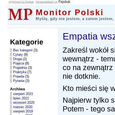
Fejsbuk
STRONA GŁÓWNA
REINKARNACJA
Monitor Polski
Myślę, gdy nie jestem, a zatem jestem,
Empatia wsz
Kategorie
Zakreśl wokół s
Bez kategorii
(3)
Cytaty
(9)
wewnątrz - tem
Droga
(2)
Pojęcia
(8)
co na zewnątrz 
Prajednia
(3)
Praktyka
(7)
nie dotknie.
Prawda
(3)
Pytania
(3)
Kto mieści się 
Archiwa
sierpień 2023
Najpierw tylko 
lipiec 2021
wrzesień 2020
Potem - tego s
marzec 2020
sierpień 2019