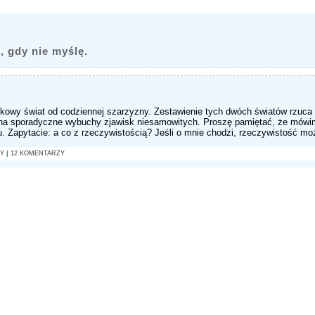
, gdy nie myślę.
jkowy świat od codziennej szarzyzny. Zestawienie tych dwóch światów rzuca n
na sporadyczne wybuchy zjawisk niesamowitych. Proszę pamiętać, że mówim
. Zapytacie: a co z rzeczywistością? Jeśli o mnie chodzi, rzeczywistość mo
TY
|
12 KOMENTARZY