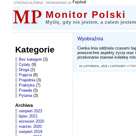
Fejsbuk
STRONA GŁÓWNA
REINKARNACJA
Monitor Polski
Myślę, gdy nie jestem, a zatem jestem
Wyobraźnia
Kategorie
Cienka linia oddziela czasami ba
powszechne aspekty życia oraz 
przekonanie stanowi kolebkę mitu
Bez kategorii
(3)
Cytaty
(9)
16 LISTOPADA, 2018 | CATEGORY:
CYTA
Droga
(2)
Pojęcia
(8)
Prajednia
(3)
Praktyka
(7)
Prawda
(3)
Pytania
(3)
Archiwa
sierpień 2023
lipiec 2021
wrzesień 2020
marzec 2020
sierpień 2019