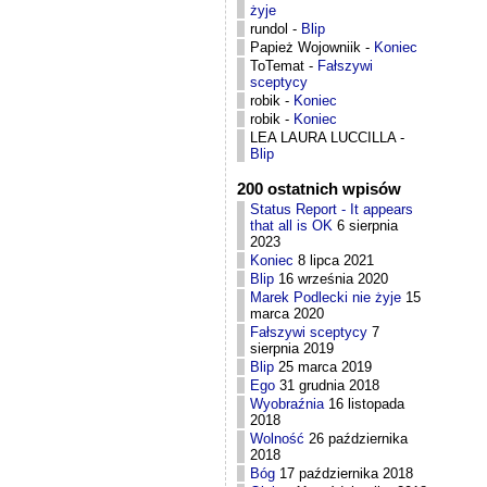
żyje
rundol
-
Blip
Papież Wojowniik
-
Koniec
ToTemat
-
Fałszywi
sceptycy
robik
-
Koniec
robik
-
Koniec
LEA LAURA LUCCILLA
-
Blip
200 ostatnich wpisów
Status Report - It appears
that all is OK
6 sierpnia
2023
Koniec
8 lipca 2021
Blip
16 września 2020
Marek Podlecki nie żyje
15
marca 2020
Fałszywi sceptycy
7
sierpnia 2019
Blip
25 marca 2019
Ego
31 grudnia 2018
Wyobraźnia
16 listopada
2018
Wolność
26 października
2018
Bóg
17 października 2018