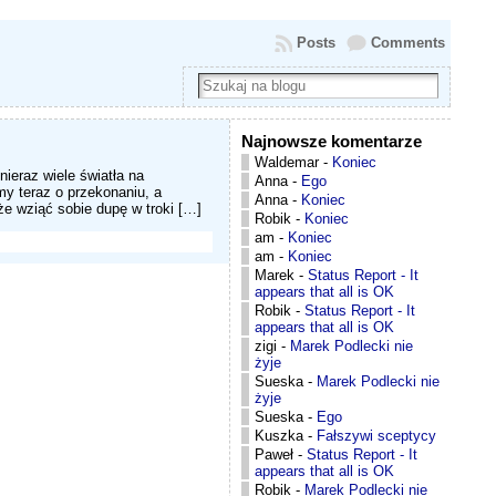
Posts
Comments
Najnowsze komentarze
Waldemar
-
Koniec
ieraz wiele światła na
Anna
-
Ego
y teraz o przekonaniu, a
Anna
-
Koniec
że wziąć sobie dupę w troki […]
Robik
-
Koniec
am
-
Koniec
am
-
Koniec
Marek
-
Status Report - It
appears that all is OK
Robik
-
Status Report - It
appears that all is OK
zigi
-
Marek Podlecki nie
żyje
Sueska
-
Marek Podlecki nie
żyje
Sueska
-
Ego
Kuszka
-
Fałszywi sceptycy
Paweł
-
Status Report - It
appears that all is OK
Robik
-
Marek Podlecki nie