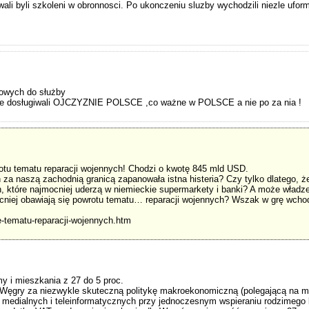
ali byli szkoleni w obronnosci. Po ukonczeniu sluzby wychodzili niezle ufor
iowych do służby
auke dosługiwali OJCZYZNIE POLSCE ,co ważne w POLSCE a nie po za nia !
rotu tematu reparacji wojennych! Chodzi o kwotę 845 mld USD.
za naszą zachodnią granicą zapanowała istna histeria? Czy tylko dlatego, ż
, które najmocniej uderzą w niemieckie supermarkety i banki? A może władze 
mocniej obawiają się powrotu tematu… reparacji wojennych? Wszak w grę wcho
ie-tematu-reparacji-wojennych.htm
y i mieszkania z 27 do 5 proc.
ęgry za niezwykle skuteczną politykę makroekonomiczną (polegającą na m.
edialnych i teleinformatycznych przy jednoczesnym wspieraniu rodzimego k