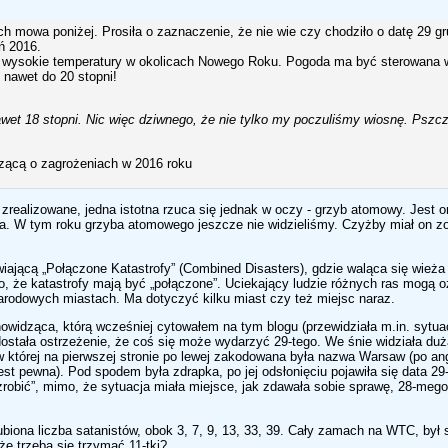
h mowa poniżej. Prosiła o zaznaczenie, że nie wie czy chodziło o datę 29 gr
ń 2016.
wo wysokie temperatury w okolicach Nowego Roku. Pogoda ma być sterowana
 nawet do 20 stopni!
awet 18 stopni. Nic więc dziwnego, że nie tylko my poczuliśmy wiosnę. Pszc
ącą o zagrożeniach w 2016 roku
zrealizowane, jedna istotna rzuca się jednak w oczy - grzyb atomowy. Jest 
na. W tym roku grzyba atomowego jeszcze nie widzieliśmy. Czyżby miał on z
wiającą „Połączone Katastrofy” (Combined Disasters), gdzie waląca się wież
o, że katastrofy mają być „połączone”. Uciekający ludzie różnych ras mogą 
narodowych miastach. Ma dotyczyć kilku miast czy też miejsc naraz.
owidząca, którą wcześniej cytowałem na tym blogu (przewidziała m.in. sytuac
ostała ostrzeżenie, że coś się może wydarzyć 29-tego. We śnie widziała duż
 w której na pierwszej stronie po lewej zakodowana była nazwa Warsaw (po ang
st pewna). Pod spodem była zdrapka, po jej odsłonięciu pojawiła się data 29
zrobić”, mimo, że sytuacja miała miejsce, jak zdawała sobie sprawę, 28-mego.
biona liczba satanistów, obok 3, 7, 9, 13, 33, 39. Cały zamach na WTC, był
że trzeba się trzymać 11-tki?