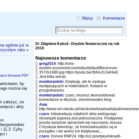
Wpisy
Komentarze
Dr Zbigniew Kękuś: Orędzie Noworoczne na rok
a ogólnie już w
2016
rzyszłym roku
»
Najnowsze komentarze
greg2014
: http://cms-
worldin.economist.com/sites/default/files/cover-
3570x1680.jpg https://youtu.be/3bNsJUJwHwE
nij w formacie PDF
Jest kilka wersji.
monitorpolski
: Dziękuję, ale to zasługa
ownictwem, by
występujących w materiałach. Kolejne w
atego można się
przygotowaniu.
monitorpolski
: czaro, możesz skonsolidować
komentarze w dłuższe, zdominowałeś blog.
t założyć, że
Ania
:
unięcia i akty
http://www.um.olecko.pl/olecko/web/uploads/pub/news/new
czaro
: Interpretacja ostatnich słów pełniącego
obowiązki papieża jest jednoznaczna. Postępowy
uks
jezuita wyraźnie sprzeciwił się nauczaniu Jezusa
 bezpośrednio
Chrystusa twierdząc, że homoseksualiści są w
i 11.3. Cyfry
porządku i nie wolno ich krytykować,...
ci i
czaro
: Donosi RMF24. http://o2.pl/artykul/okradli-