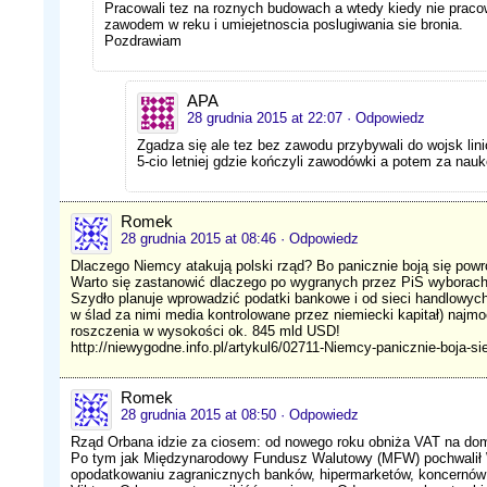
Pracowali tez na roznych budowach a wtedy kiedy nie pracow
zawodem w reku i umiejetnoscia poslugiwania sie bronia.
Pozdrawiam
APA
28 grudnia 2015 at 22:07
· Odpowiedz
Zgadza się ale tez bez zawodu przybywali do wojsk lin
5-cio letniej gdzie kończyli zawodówki a potem za n
Romek
28 grudnia 2015 at 08:46
· Odpowiedz
Dlaczego Niemcy atakują polski rząd? Bo panicznie boją się pow
Warto się zastanowić dlaczego po wygranych przez PiS wyborach 
Szydło planuje wprowadzić podatki bankowe i od sieci handlowych
w ślad za nimi media kontrolowane przez niemiecki kapitał) naj
roszczenia w wysokości ok. 845 mld USD!
http://niewygodne.info.pl/artykul6/02711-Niemcy-panicznie-boja-s
Romek
28 grudnia 2015 at 08:50
· Odpowiedz
Rząd Orbana idzie za ciosem: od nowego roku obniża VAT na dom
Po tym jak Międzynarodowy Fundusz Walutowy (MFW) pochwalił W
opodatkowaniu zagranicznych banków, hipermarketów, koncernów m