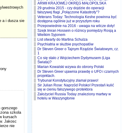
ARMII KRAJOWEJ OKRĘG MAŁOPOLSKA
 sylwestrowych
29 grudnia 2015 - czy dojdzie do operacji
fałszywej flagi „Połączone Katastrofy”?
Veterans Today: Technologia Keshe powinna być
e a i dusza sie
dostępna ogólnie już w przyszłym roku
Przepowiednie na 2016 - uwaga na wilcze doły!
Szejk Imran Hossein o różnicy pomiędzy Rosją a
Wielkim Syjonem
List otwarty do Martina Schulza
Psychiatria w służbie psychopatów
Dr Steven Greer o Tajnym Rządzie Światowym, cz.
1
Co się stało z Wojciechem Dydymusem (Liga
Świata)?
Marian Kowalski wzywa do obrony Polski
rony
Dr Steven Greer ujawnia prawdę o UFO i czarnych
projektach.
Trybunał Konstytucyjny złamał prawo!
Sir Julian Rose: Naprzód Polsko! Przestań kulić
się w cieniu fałszywego protektora
Założyciel Russia Today znaleziony martwy w
hotelu w Waszyngtonie
o gorszego
nczona szkola
 w kursach
ow. Jakosc
erze nie