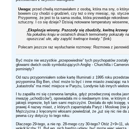
Uwaga:
przed chwilą rozmawiałem z osobą, która ma sny, o któryc
bowiem czy chodzi o grudzień, czy też o inny miesiąc, np. stycze
Przypomnę, że jest to ta sama osoba, która przewiduje rekordo
sztuczny. I co się dzieje? Dzisiaj notowane temperatury wiosenne,
„
Eksplozja wiosny. Pszczoły się zbudziły, kwitną krzewy
Na południu kraju w ostatnich dniach termometry pokazały n
opuszczać ule, aby zapylić kwitnące kwiaty.”
(link)
Polecam jeszcze raz wysłuchanie rozmowy: Rozmowa z jasnowidz
Być może nie wszystkie „przepowiednie” tych psychopatów zostały 
głowami dwóch osób symbolizujących Anglię - Churchilla i Camero
pominięty?
Od razu przypomniałem sobie kartę Illuminati z 1995 roku przedsta
przypomina Big Ben, choć może to być i inne miasto zważając na t
„katastrofa” ma mieć miejsce w Paryżu, Londynie lub innych wielo
I tu zapaliła mi się czerwona lampka, gdyż przedwczoraj osoba jasn
inwazję „uchodźców”), opowiadała mi o niedawnym śnie, w którym d
jakiejś imprezie, byli tam sami mężczyźni. Dostała do ręki księgę,
prawej 4 nazwy miast, z których zapamiętała Paryż i Moskwę (nie je
Mężczyzna z kręconymi włosami powiedział, że „już się nic nie da 
pewna czy dotyczy to tego roku.
Dlaczego 29-tego, a nie np. 28-mego czy 30-tego? Otóż 2+9=11, ulu
wokół liczby 11. Był wg. nich bardzo udany, być może więc wierzą, 