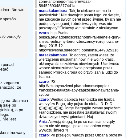
zone-antoniego-macierewicza-
5945269348877441a
udnia. Nie wie
masakalambura
: Tak, to ciekawe czemu to
powiedział: " Nie dawajcie psom tego, co święte, i
 w sposób
nie rzucajcie swych pereł przed świnie, by ich nie
podeptały nogami, i obróciwszy się, was nie
poszarpały" Ciekawy wielokrotnie z nieukrywan...
czaro
: http://wolna-
zoły zaczęły
polska.pl/wiadomosci/zachodni-raj-menele-gory-
smieci-policyjny-terror-zboczency-i-zrujnowane-
drogi-2015-12
http://rusvesna.su/recent_opinions/1449825316
masakalambura
: To dobrze, zatem wiesz, że
wierzącemu muzułmaninowi nie wolno kraść,
okłamywać i oszukiwać niewiernych. Uczciwość
on ponad
wobec niemuzułmanów to przepisana przez
ostać
samego Proroka droga do przybliżania ludzi do
Islamu....
czaro
: PS..
a z zegarem
http://zmianynaziemi.pl/wiadomosc/papiez-
oznaczać, że
franciszek-nakazal-aby-zaprzestac-nawracania-
zydow
czaro
: Według papieża Franciszka nie trzeba
ję na Ukrainie i
wierzyć w Boga, aby pójść do nieba :D :D :D
ą salę po
)))))))))))))))))))) Jorge Bergoglio zwany papieżem
ielsku), a po
Franciszkiem, nie przestaje zaskakiwać swoimi
-tego.
dziwacznymi wystąpieniami. Naj...
 Nie jest
Ania
: A swoją drogą, to po co nam samorządy,
skoro nic nie mogą , poza ustalaniem ceny
wywozu śmieci ?!
 skonstruowany
czaro
: Po przejęciu władzy przez Orbana protesty