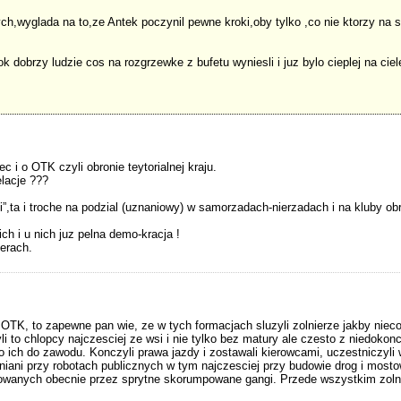
ych,wyglada na to,ze Antek poczynil pewne kroki,oby tylko ,co nie ktorzy na
 dobrzy ludzie cos na rozgrzewke z bufetu wyniesli i juz bylo cieplej na ciel
 i o OTK czyli obronie teytorialnej kraju.
lacje ???
ki”,ta i troche na podzial (uznaniowy) w samorzadach-nierzadach i na kluby ob
h i u nich juz pelna demo-kracja !
terach.
 OTK, to zapewne pan wie, ze w tych formacjach sluzyli zolnierze jakby niec
li to chlopcy najczesciej ze wsi i nie tylko bez matury ale czesto z niedoko
ch do zawodu. Konczyli prawa jazdy i zostawali kierowcami, uczestniczyli
rudniani przy robotach publicznych w tym najczesciej przy budowie drog i most
owanych obecnie przez sprytne skorumpowane gangi. Przede wszystkim zolni