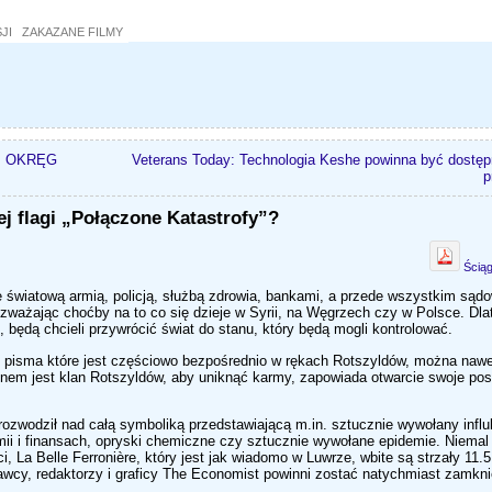
JI
ZAKAZANE FILMY
J OKRĘG
Veterans Today: Technologia Keshe powinna być dostępn
p
ej flagi „Połączone Katastrofy”?
Ściąg
e światową armią, policją, służbą zdrowia, bankami, a przede wszystkim sąd
 zważając choćby na to co się dzieje w Syrii, na Węgrzech czy w Polsce. Dl
 będą chcieli przywrócić świat do stanu, który będą mogli kontrolować.
 pisma które jest częściowo bezpośrednio w rękach Rotszyldów, można nawe
rzonem jest klan Rotszyldów, aby uniknąć karmy, zapowiada otwarcie swoje pos
 rozwodził nad całą symboliką przedstawiającą m.in. sztucznie wywołany infl
mii i finansach, opryski chemiczne czy sztucznie wywołane epidemie. Niemal
a Belle Ferronière, który jest jak wiadomo w Luwrze, wbite są strzały 11.5 
wcy, redaktorzy i graficy The Economist powinni zostać natychmiast zamknię