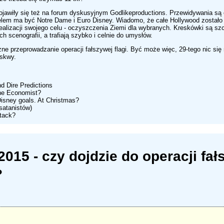
jawiły się też na forum dyskusyjnym Godlikeproductions. Przewidywania są 
elem ma być Notre Dame i Euro Disney. Wiadomo, że całe Hollywood zostało
ealizacji swojego celu - oczyszczenia Ziemi dla wybranych. Kreskówki są sz
scenografii, a trafiają szybko i celnie do umysłów.
przeprowadzanie operacji fałszywej flagi. Być może więc, 29-tego nic się n
oskwy.
d Dire Predictions
The Economist?
Disney goals. At Christmas?
satanistów)
ttack?
015 - czy dojdzie do operacji fał
?