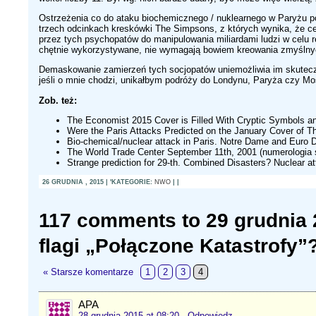
Ostrzeżenia co do ataku biochemicznego / nuklearnego w Paryżu po
trzech odcinkach kreskówki The Simpsons, z których wynika, że c
przez tych psychopatów do manipulowania miliardami ludzi w celu r
chętnie wykorzystywane, nie wymagają bowiem kreowania zmyślnych 
Demaskowanie zamierzeń tych socjopatów uniemożliwia im skuteczne 
jeśli o mnie chodzi, unikałbym podróży do Londynu, Paryża czy M
Zob. też:
The Economist 2015 Cover is Filled With Cryptic Symbols an
Were the Paris Attacks Predicted on the January Cover of 
Bio-chemical/nuclear attack in Paris. Notre Dame and Euro 
The World Trade Center September 11th, 2001 (numerologia 
Strange prediction for 29-th. Combined Disasters? Nuclear a
26 GRUDNIA , 2015 | 'KATEGORIE:
NWO
| |
117 comments to 29 grudnia 2
flagi „Połączone Katastrofy”
« Starsze komentarze
1
2
3
4
APA
28 grudnia 2015 at 08:20
· Odpowiedz