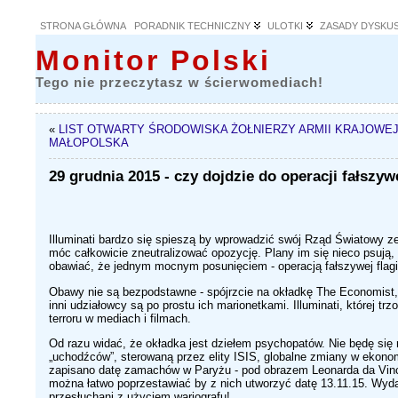
STRONA GŁÓWNA
PORADNIK TECHNICZNY
ULOTKI
ZASADY DYSKUS
Monitor Polski
Tego nie przeczytasz w ścierwomediach!
«
LIST OTWARTY ŚRODOWISKA ŻOŁNIERZY ARMII KRAJOWE
MAŁOPOLSKA
29 grudnia 2015 - czy dojdzie do operacji fałszyw
Illuminati bardzo się spieszą by wprowadzić swój Rząd Światowy z
móc całkowicie zneutralizować opozycję. Plany im się nieco psują,
obawiać, że jednym mocnym posunięciem - operacją fałszywej flagi,
Obawy nie są bezpodstawne - spójrzcie na okładkę The Economist,
inni udziałowcy są po prostu ich marionetkami. Illuminati, której t
terroru w mediach i filmach.
Od razu widać, że okładka jest dziełem psychopatów.
Nie będę się
„uchodźców”, sterowaną przez elity ISIS, globalne zmiany w ekono
zapisano datę zamachów w Paryżu - pod obrazem Leonarda da Vinci, L
można łatwo poprzestawiać by z nich utworzyć datę 13.11.15. Wyda
przesłuchani z użyciem wariografu!