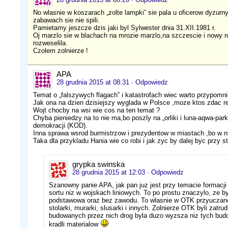
No wlasnie w koszarach „zolte lampki” sie pala u oficerow dyzurn
zabawach sie nie spili.
Pamietamy jeszcze dzis jaki byl Sylwester dnia 31.XII.1981 r.
Oj marzlo sie w blachach na mrozie marzlo,na szczescie i nowy rok
rozweselila.
Czolem zolnierze !
APA
28 grudnia 2015 at 08:31
· Odpowiedz
Temat o „falszywych flagach” i katastrofach wiec warto przypomniec
Jak ona na dzien dzisiejszy wyglada w Polsce ,moze ktos zdac re
Wojt chocby na wsi wie cos na ten temat ?
Chyba pieniedzy na to nie ma,bo poszly na „orliki i luna-aqwa-par
demokracji (KOD).
Inna sprawa wsrod burmistrzow i prezydentow w miastach ,bo w nic
Taka dla przykladu Hania wie co robi i jak zyc by dalej byc przy s
grypka swinska
28 grudnia 2015 at 12:03
· Odpowiedz
Szanowny panie APA, jak pan juz jest przy temacie formacji
sortu niz w wojskach liniowych. To po prostu znaczylo, ze by
podstawowa oraz bez zawodu. To wlasnie w OTK przyuczano i
stolarki, murarki, slusarki i innych. Zolnierze OTK byli zat
budowanych przez nich drog byla duzo wyzsza niz tych bud
kradli materialow