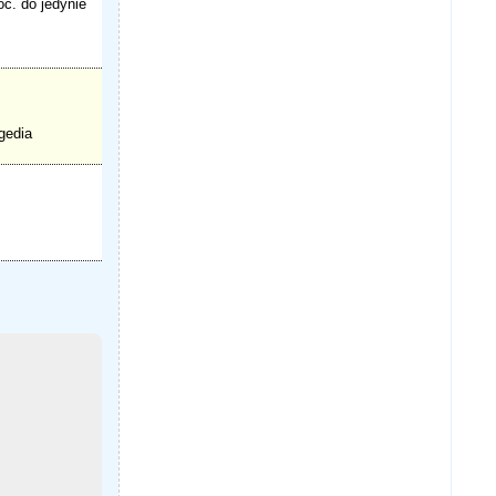
c. do jedynie
gedia