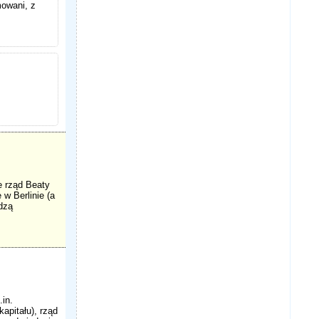
mowani, z
e rząd Beaty
w Berlinie (a
dzą
in.
apitału), rząd