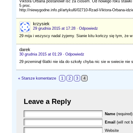
Viktora Orbana postanowił iść za ciosem. Od nowego roku stawk
5 proc.
http://niewygodne.info.pl/artykul6/02710-Rzad-Viktora-Orbana-idz
krzysiek
29 grudnia 2015 at 17:28
· Odpowiedz
29 mija i wszyscy nadal żyjemy. Sianie kitu kończy się tym, że w
darek
30 grudnia 2015 at 01:29
· Odpowiedz
29 przeminął 6latki nie ida do szkoły chyba nic sie w swiecie nie 
« Starsze komentarze
1
2
3
4
Leave a Reply
Name
(required)
Email
(will not 
Website