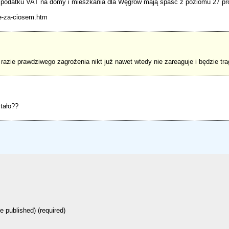
i podatku VAT na domy i mieszkania dla Węgrów mają spaść z poziomu 27 pro
ie-za-ciosem.htm
 razie prawdziwego zagrożenia nikt już nawet wtedy nie zareaguje i będzie tra
stało??
be published) (required)