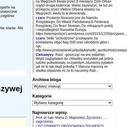
na Węgrzech trwały przez 8 miesięcy. Dziś Orban
rządzi drugą kadencję. Warto zauważyć, że tuż po
oparte na
przejęciu przez Viktora Orbana władzy na
 stworzone
Węgrzech, kiedy to w demokraty...
czególnie
czaro
: Posłanie Noworoczne do Narodu
Rosyjskiego, Do Władz Państwowych Federacji
Rosyjskiej, Do Braci Słowian, Do miłujących pokój
ie stanie. Ale
i niepodległość Narodów Europy.
https://wiernipolsce1.wordpress.com/2015/12/30/przypom...
czaro
: Setki "uchodźców" przyłapano na
posiadaniu zdjęć flag ISIS oraz odciętych głów i
rąk.
http://www.prisonplanet.pl/polityka/setki_quotuchodzcow
Ciekawyyy
: Raul - goszcząc na wsi ostatniej
Wigili zaglądałem do chlewiku wszystkie jak jedna
ludzko pokwikiwały, oczywistym zdumiony pytałem
jak że to tak skąd potrafią ? Starsza maciora ze
stadka objaśniła mi że to naczelny Rab...
Archiwa bloga
szywej
Kategorie
Najnowsze wpisy
Prof. dr hab. Maria D. Majewska: Życzenia i ….
zagrożenia
LIST OTWARTY ŚRODOWISKA ŻOŁNIERZY