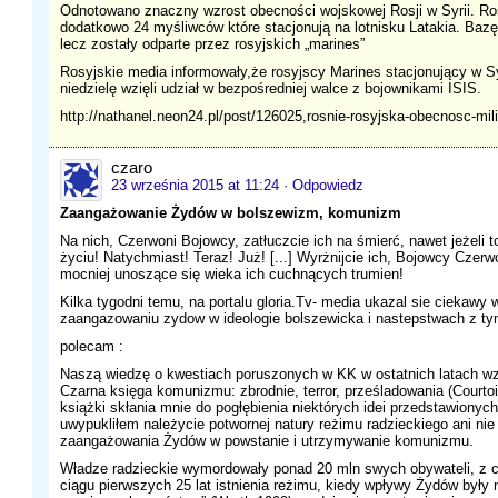
Odnotowano znaczny wzrost obecności wojskowej Rosji w Syrii. Ro
dodatkowo 24 myśliwców które stacjonują na lotnisku Latakia. Bazę
lecz zostały odparte przez rosyjskich „marines”
Rosyjskie media informowały,że rosyjscy Marines stacjonujący w Syr
niedzielę wzięli udział w bezpośredniej walce z bojownikami ISIS.
http://nathanel.neon24.pl/post/126025,rosnie-rosyjska-obecnosc-mili
czaro
23 września 2015 at 11:24
· Odpowiedz
Zaangażowanie Żydów w bolszewizm, komunizm
Na nich, Czerwoni Bojowcy, zatłuczcie ich na śmierć, nawet jeżeli 
życiu! Natychmiast! Teraz! Już! [...] Wyrżnijcie ich, Bojowcy Czerw
mocniej unoszące się wieka ich cuchnących trumien!
Kilka tygodni temu, na portalu gloria.Tv- media ukazal sie ciekawy
zaangazowaniu zydow w ideologie bolszewicka i nastepstwach z ty
polecam :
Naszą wiedzę o kwestiach poruszonych w KK w ostatnich latach wzb
Czarna księga komunizmu: zbrodnie, terror, prześladowania (Courtois
książki skłania mnie do pogłębienia niektórych idei przedstawionych
uwypukliłem należycie potwornej natury reżimu radzieckiego ani ni
zaangażowania Żydów w powstanie i utrzymywanie komunizmu.
Władze radzieckie wymordowały ponad 20 mln swych obywateli, z
ciągu pierwszych 25 lat istnienia reżimu, kiedy wpływy Żydów były 