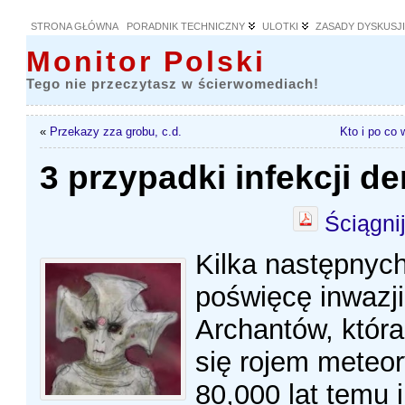
STRONA GŁÓWNA
PORADNIK TECHNICZNY
ULOTKI
ZASADY DYSKUSJ
Monitor Polski
Tego nie przeczytasz w ścierwomediach!
«
Przekazy zza grobu, c.d.
Kto i po co 
3 przypadki infekcji d
Ściągni
Kilka następnyc
poświęcę inwazji
Archantów, która
się rojem meteor
80,000 lat temu i