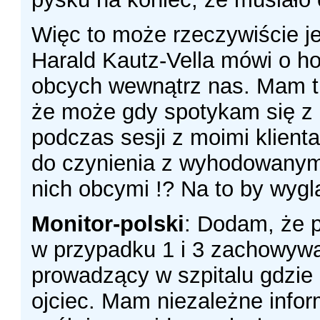
Więc to może rzeczywiście jes
Harald Kautz-Vella mówi o h
obcych wewnątrz nas. Mam tu
że może gdy spotykam się z
podczas sesji z moimi klient
do czynienia z wyhodowanym
nich obcymi !? Na to by wygl
Monitor-polski
: Dodam, że 
w przypadku 1 i 3 zachowywał
prowadzący w szpitalu gdzie
ojciec. Mam niezależne infor