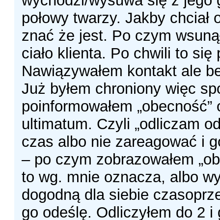
wychodzi/wysuwa się z jego 
połowy twarzy. Jakby chciał 
znać że jest. Po czym wsuną
ciało klienta. Po chwili to się
Nawiązywałem kontakt ale be
Już byłem chroniony więc sp
poinformowałem „obecność”
ultimatum. Czyli „odliczam od
czas albo nie zareagować i go
– po czym zobrazowałem „ob
to wg. mnie oznacza, albo w
dogodną dla siebie czasoprze
go odeślę. Odliczyłem do 2 i