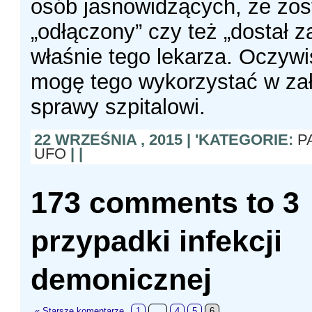
osób jasnowidzących, że zos
„odłączony” czy też „dostał z
właśnie tego lekarza. Oczywi
mogę tego wykorzystać w za
sprawy szpitalowi.
22 WRZEŚNIA , 2015 | 'KATEGORIE:
P
UFO
| |
173 comments to 3
przypadki infekcji
demonicznej
« Starsze komentarze
1
…
4
5
6