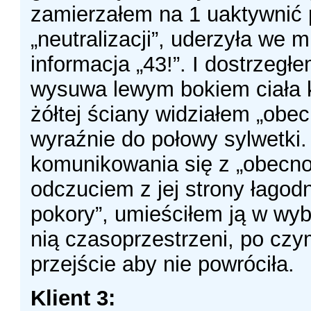
zamierzałem na 1 uaktywnić 
„neutralizacji”, uderzyła we m
informacja „43!”. I dostrzegłe
wysuwa lewym bokiem ciała kl
żółtej ściany widziałem „obe
wyraźnie do połowy sylwetki.
komunikowania się z „obecnoś
odczuciem z jej strony łagodn
pokory”, umieściłem ją w wyb
nią czasoprzestrzeni, po c
przejście aby nie powróciła.
Klient 3: