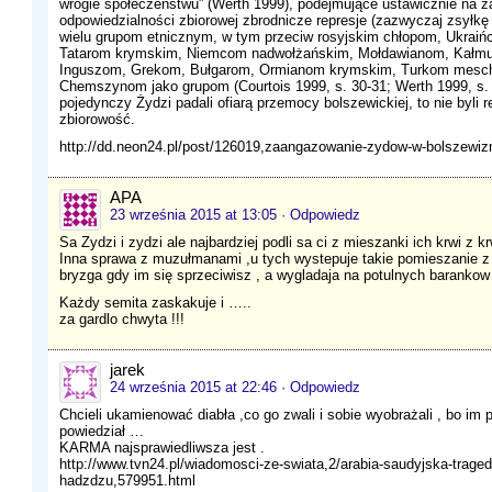
wrogie społeczeństwu” (Werth 1999), podejmujące ustawicznie na z
odpowiedzialności zbiorowej zbrodnicze represje (zazwyczaj zsyłkę
wielu grupom etnicznym, w tym przeciw rosyjskim chłopom, Ukra
Tatarom krymskim, Niemcom nadwołżańskim, Mołdawianom, Kałmu
Inguszom, Grekom, Bułgarom, Ormianom krymskim, Turkom mesch
Chemszynom jako grupom (Courtois 1999, s. 30-31; Werth 1999, s. 2
pojedynczy Żydzi padali ofiarą przemocy bolszewickiej, to nie byli 
zbiorowość.
http://dd.neon24.pl/post/126019,zaangazowanie-zydow-w-bolszew
APA
23 września 2015 at 13:05
· Odpowiedz
Sa Zydzi i zydzi ale najbardziej podli sa ci z mieszanki ich krwi z k
Inna sprawa z muzułmanami ,u tych wystepuje takie pomieszanie z
bryzga gdy im się sprzeciwisz , a wygladaja na potulnych barankow 
Każdy semita zaskakuje i …..
za gardlo chwyta !!!
jarek
24 września 2015 at 22:46
· Odpowiedz
Chcieli ukamienować diabła ,co go zwali i sobie wyobrażali , bo im 
powiedział …
KARMA najsprawiedliwsza jest .
http://www.tvn24.pl/wiadomosci-ze-swiata,2/arabia-saudyjska-trage
hadzdzu,579951.html