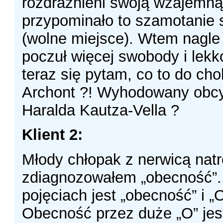
rozdrażnieni swoją wzajemną
przypominało to szamotanie 
(wolne miejsce). Wtem nagle 
poczuł więcej swobody i lekk
teraz się pytam, co to do chol
Archont ?! Wyhodowany obcy 
Haralda Kautza-Vella ?
Klient 2:
Młody chłopak z nerwicą natr
zdiagnozowałem „obecność”
pojęciach jest „obecność” i 
Obecność przez duże „O” jes