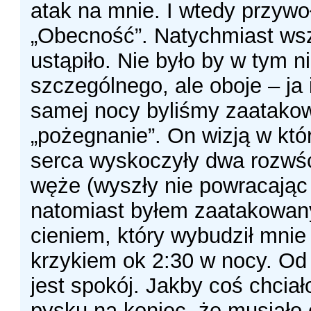
atak na mnie. I wtedy przyw
„Obecność”. Natychmiast ws
ustąpiło. Nie było by w tym n
szczególnego, ale oboje – ja i 
samej nocy byliśmy zaatako
„pożegnanie”. On wizją w któr
serca wyskoczyły dwa rozwś
węże (wyszły nie powracając j
natomiast byłem zaatakowa
cieniem, który wybudził mni
krzykiem ok 2:30 w nocy. Od
jest spokój. Jakby coś chcia
pysku na koniec, że musiało 