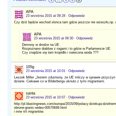
APA
23 września 2015 at 09:28
· Odpowiedz
Czy dziś będzie wschod slonca tam gdzie jeszcze nie wzeszło,np.
APA
23 września 2015 at 09:30
· Odpowiedz
Demony w drodze na UE .
Rozpoznano diablow z rogami i to gdzie w Parlamencie UE.
Czy znajdzie się tam kropidło i swiecona woda ???
105g
23 września 2015 at 10:01
· Odpowiedz
Leszek Miller „Jestem zdumiony, że UE milczy w sprawie przyczyn 
dziwne. Ciekawe co w Bilderbergu uknuto z tymi migrantami.
santa
23 września 2015 at 10:07
· Odpowiedz
http://pl.blastingnews.com/europa/2015/09/polacy-dziekuja-dzielne
obrone-granic-wideo-00570699.html
i inne n/t migrantów.