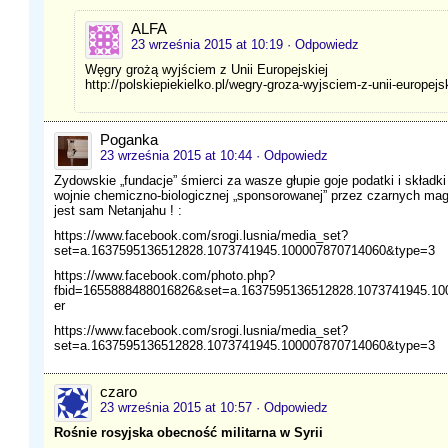
ALFA
23 września 2015 at 10:19
· Odpowiedz
Węgry grożą wyjściem z Unii Europejskiej
http://polskiepiekielko.pl/wegry-groza-wyjsciem-z-unii-europejsk
Poganka
23 września 2015 at 10:44
· Odpowiedz
Zydowskie „fundacje” śmierci za wasze głupie goje podatki i składki
wojnie chemiczno-biologicznej „sponsorowanej” przez czarnych mag
jest sam Netanjahu ! :
https://www.facebook.com/srogi.lusnia/media_set?
set=a.1637595136512828.1073741945.100007870714060&type=3
https://www.facebook.com/photo.php?
fbid=1655888488016826&set=a.1637595136512828.1073741945.10
er
https://www.facebook.com/srogi.lusnia/media_set?
set=a.1637595136512828.1073741945.100007870714060&type=3
czaro
23 września 2015 at 10:57
· Odpowiedz
Rośnie rosyjska obecność militarna w Syrii