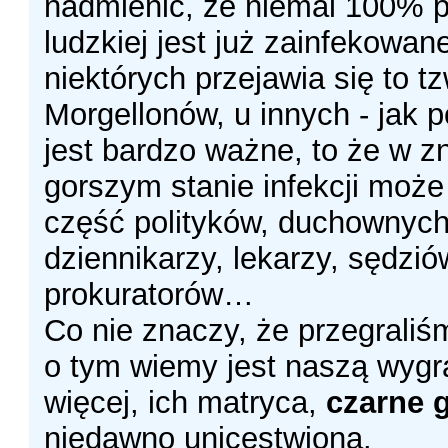
nadmienić, że niemal 100% p
ludzkiej jest już zainfekowan
niektórych przejawia się to t
Morgellonów, u innych - jak p
jest bardzo ważne, to że w z
gorszym stanie infekcji moż
część polityków, duchownych
dziennikarzy, lekarzy, sędzió
prokuratorów…
Co nie znaczy, że przegraliśm
o tym wiemy jest naszą wygr
więcej, ich matryca,
czarne 
niedawno unicestwiona.