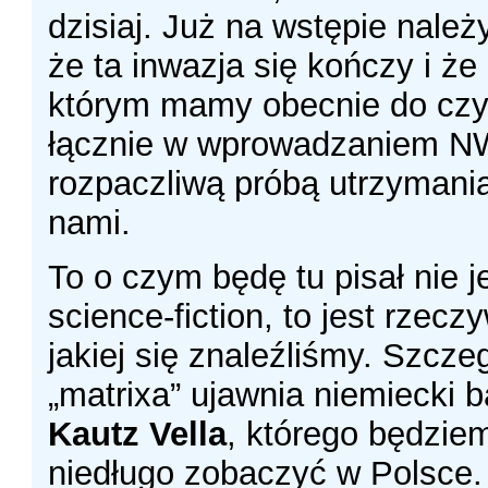
dzisiaj. Już na wstępie nale
że ta inwazja się kończy i że 
którym mamy obecnie do czy
łącznie w wprowadzaniem NW
rozpaczliwą próbą utrzymania
nami.
To o czym będę tu pisał nie 
science-fiction, to jest rzecz
jakiej się znaleźliśmy. Szcze
„matrixa” ujawnia niemiecki
Kautz Vella
, którego będzie
niedługo zobaczyć w Polsce.