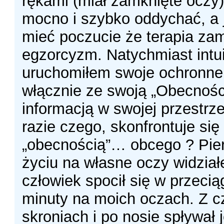
rękami (miał zamknięte oczy)
mocno i szybko oddychać, a 
mieć poczucie że terapia zam
egzorcyzm. Natychmiast intui
uruchomiłem swoje ochronne
włącznie ze swoją „Obecności
informacją w swojej przestrze
razie czego, skonfrontuje się
„obecnością”… obcego ? Pie
życiu na własne oczy widział
człowiek spocił się w przecią
minuty na moich oczach. Z c
skroniach i po nosie spływał 