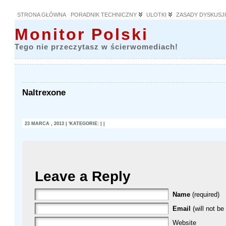
STRONA GŁÓWNA
PORADNIK TECHNICZNY
ULOTKI
ZASADY DYSKUSJ
Monitor Polski
Tego nie przeczytasz w ścierwomediach!
Naltrexone
23 MARCA , 2013 | 'KATEGORIE: | |
Leave a Reply
Name
(required)
Email
(will not be
Website