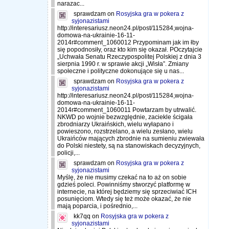
narazac...
sprawdzam
on
Rosyjska gra w pokera z
syjonazistami
http://interesariusz.neon24.pl/post/115284,wojna-
domowa-na-ukrainie-16-11-
2014r#comment_1060012 Przypominam jak im łby
się popodnosiły, oraz kto kim się okazał. POczytajcie
„Uchwała Senatu Rzeczypospolitej Polskiej z dnia 3
sierpnia 1990 r. w sprawie akcji „Wisła”. Zmiany
społeczne i polityczne dokonujące się u nas...
sprawdzam
on
Rosyjska gra w pokera z
syjonazistami
http://interesariusz.neon24.pl/post/115284,wojna-
domowa-na-ukrainie-16-11-
2014r#comment_1060011 Powtarzam by utrwalić.
NKWD po wojnie bezwzględnie, zaciekle ścigała
zbrodniarzy Ukraińskich, wielu wyłapano i
powieszono, rozstrzelano, a wielu zesłano, wielu
Ukraińców mających zbrodnie na sumieniu zwiewała
do Polski niestety, są na stanowiskach decyzyjnych,
policji,...
sprawdzam
on
Rosyjska gra w pokera z
syjonazistami
Myślę, że nie musimy czekać na to aż on sobie
gdzieś poleci. Powinniśmy stworzyć platformę w
internecie, na której będziemy się sprzeciwiać ICH
posunięciom. Wtedy się też może okazać, że nie
mają poparcia, i pośrednio,...
kk7qq
on
Rosyjska gra w pokera z
syjonazistami