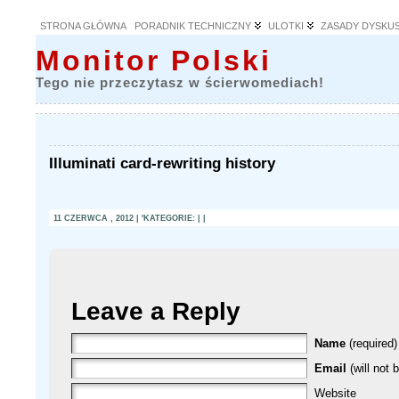
STRONA GŁÓWNA
PORADNIK TECHNICZNY
ULOTKI
ZASADY DYSKUS
Monitor Polski
Tego nie przeczytasz w ścierwomediach!
Illuminati card-rewriting history
11 CZERWCA , 2012 | 'KATEGORIE: | |
Leave a Reply
Name
(required)
Email
(will not 
Website