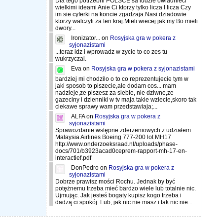
Dla tego potrzebni POLSCE sa ludzie owladnieci
wielkimi ideami Anie Ci ktorzy tylko licza I licza Czy
im sie cyferki na koncie zgadzaja.Nasi dziadowie
ktorzy walczyli za ten kraj.Mieli wiecej jak my Bo mieli
dwory...
Ironizator...
on
Rosyjska gra w pokera z
syjonazistami
...teraz idz i wprowadz w zycie to co zes tu
wukrzyczal.
Eva
on
Rosyjska gra w pokera z syjonazistami
bardziej mi chodzilo o to co reprezentujecie tym w
jaki sposob to piszecie,ale dodam cos... mam
nadzieje,ze piszesz za siebie, nie dziwne,ze
gazeciny i dzienniki w tv maja takie wziecie,skoro tak
ciekawe sprawy wam przedstawiaja;...
ALFA
on
Rosyjska gra w pokera z
syjonazistami
Sprawozdanie wstępne zderzeniowych z udziałem
Malaysia Airlines Boeing 777-200 lot MH17
http://www.onderzoeksraad.nl/uploads/phase-
docs/701/b3923acad0ceprem-rapport-mh-17-en-
interactief.pdf
DonPedro
on
Rosyjska gra w pokera z
syjonazistami
Dobrze prawisz mości Rochu. Jednak by być
potężnemu trzeba mieć bardzo wiele lub totalnie nic.
Ujmując. Jak jesteś bogaty kupisz kogo trzeba i
dadzą ci spokój. Lub, jak nic nie masz i tak nic nie...