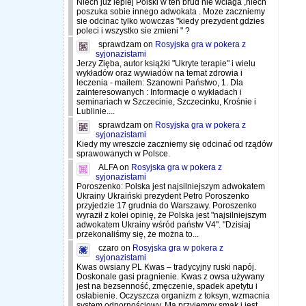
Niech juz lepiej Polski w ten brud nie wciaga ,niech
poszuka sobie innego adwokata . Moze zaczniemy
sie odcinac tylko wowczas "kiedy prezydent gdzies
poleci i wszystko sie zmieni " ?
sprawdzam
on
Rosyjska gra w pokera z
syjonazistami
Jerzy Zięba, autor książki "Ukryte terapie" i wielu
wykładów oraz wywiadów na temat zdrowia i
leczenia - mailem: Szanowni Państwo, 1. Dla
zainteresowanych : Informacje o wykładach i
seminariach w Szczecinie, Szczecinku, Krośnie i
Lublinie....
sprawdzam
on
Rosyjska gra w pokera z
syjonazistami
Kiedy my wreszcie zaczniemy się odcinać od rządów
sprawowanych w Polsce.
ALFA
on
Rosyjska gra w pokera z
syjonazistami
Poroszenko: Polska jest najsilniejszym adwokatem
Ukrainy Ukraiński prezydent Petro Poroszenko
przyjedzie 17 grudnia do Warszawy. Poroszenko
wyraził z kolei opinię, że Polska jest "najsilniejszym
adwokatem Ukrainy wśród państw V4". "Dzisiaj
przekonaliśmy się, że można to...
czaro
on
Rosyjska gra w pokera z
syjonazistami
Kwas owsiany PL Kwas – tradycyjny ruski napój.
Doskonale gasi pragnienie. Kwas z owsa używany
jest na bezsenność, zmęczenie, spadek apetytu i
osłabienie. Oczyszcza organizm z toksyn, wzmacnia
system odpornościowy. Ma przyjemny smak i jest...