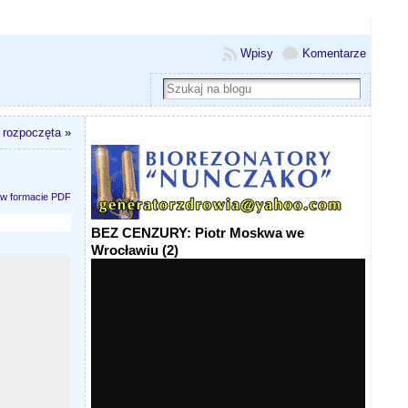
Wpisy
Komentarze
 rozpoczęta
»
 w formacie PDF
BEZ CENZURY: Piotr Moskwa we
Wrocławiu (2)