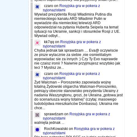
czaro
on
Rosyjska gra w pokera z
syjonazistami
Wywiad prezydenta Rosji Władimira Putina dla
niemieckiego kanału ARD Władimir Putin w
wywiadzie dla niemieckiej telewizji ARD
odpowiedział na pytania Huberta Seipela na temat
sytuacji na Ukrainie, sankcji i stosunków Rosji z UE.
Wywiad odbył...
kk7qq
on
Rosyjska gra w pokera z
syjonazistami
Chyba jednak tak sprawdzam .... Eva@ oczywiscie
ze pisze wylacznie za siebie ,nie osmielilabym
wypowiadac sie za innych :) Czy Ty Evo naprawde
nie czaisz ironii ? Naiwnie przyjmujesz wszytsko jak
leci ? Myslisz ze...
czaro
on
Rosyjska gra w pokera z
syjonazistami
Żyd Walcman – Poroszenko zapowiada wojnę
totalną Żydowski oligarcha Walcman-Poroszenko,
pełniący obecnie stanowisko prezydenta Ukrainy z
nadania Waszyngtonu, grozi, że Ukraina „gotowa jest
do scenariusza wojny totalnej” (czytaj: masowego
ludobójstwa mieszkańców Donbassu). Ukraina nie
chce...
sprawdzam
on
Rosyjska gra w pokera z
syjonazistami
walnięta jednak ...
RochKowalski
on
Rosyjska gra w pokera z
syjonazistami