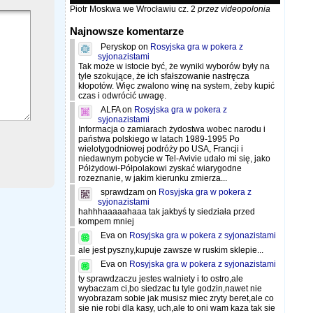
Piotr Moskwa we Wrocławiu cz. 2
przez videopolonia
Najnowsze komentarze
Peryskop
on
Rosyjska gra w pokera z
syjonazistami
Tak może w istocie być, że wyniki wyborów były na
tyle szokujące, że ich sfałszowanie nastręcza
kłopotów. Więc zwalono winę na system, żeby kupić
czas i odwrócić uwagę.
ALFA
on
Rosyjska gra w pokera z
syjonazistami
Informacja o zamiarach żydostwa wobec narodu i
państwa polskiego w latach 1989-1995 Po
wielotygodniowej podróży po USA, Francji i
niedawnym pobycie w Tel-Avivie udało mi się, jako
Półżydowi-Półpolakowi zyskać wiarygodne
rozeznanie, w jakim kierunku zmierza...
sprawdzam
on
Rosyjska gra w pokera z
syjonazistami
hahhhaaaaahaaa tak jakbyś ty siedziała przed
kompem mniej
Eva
on
Rosyjska gra w pokera z syjonazistami
ale jest pyszny,kupuje zawsze w ruskim sklepie...
Eva
on
Rosyjska gra w pokera z syjonazistami
ty sprawdzaczu jestes walniety i to ostro,ale
wybaczam ci,bo siedzac tu tyle godzin,nawet nie
wyobrazam sobie jak musisz miec zryty beret,ale co
sie nie robi dla kasy, uch,ale to oni wam kaza tak sie