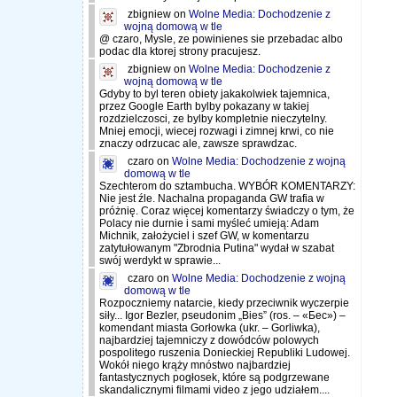
zbigniew
on
Wolne Media: Dochodzenie z
wojną domową w tle
@ czaro, Mysle, ze powinienes sie przebadac albo
podac dla ktorej strony pracujesz.
zbigniew
on
Wolne Media: Dochodzenie z
wojną domową w tle
Gdyby to byl teren obiety jakakolwiek tajemnica,
przez Google Earth bylby pokazany w takiej
rozdzielczosci, ze bylby kompletnie nieczytelny.
Mniej emocji, wiecej rozwagi i zimnej krwi, co nie
znaczy odrzucac ale, zawsze sprawdzac.
czaro
on
Wolne Media: Dochodzenie z wojną
domową w tle
Szechterom do sztambucha. WYBÓR KOMENTARZY:
Nie jest źle. Nachalna propaganda GW trafia w
próżnię. Coraz więcej komentarzy świadczy o tym, że
Polacy nie durnie i sami myśleć umieją: Adam
Michnik, założyciel i szef GW, w komentarzu
zatytułowanym "Zbrodnia Putina" wydał w szabat
swój werdykt w sprawie...
czaro
on
Wolne Media: Dochodzenie z wojną
domową w tle
Rozpoczniemy natarcie, kiedy przeciwnik wyczerpie
siły... Igor Bezler, pseudonim „Bies” (ros. – «Бес») –
komendant miasta Gorłowka (ukr. – Gorliwka),
najbardziej tajemniczy z dowódców polowych
pospolitego ruszenia Donieckiej Republiki Ludowej.
Wokół niego krąży mnóstwo najbardziej
fantastycznych pogłosek, które są podgrzewane
skandalicznymi filmami video z jego udziałem....