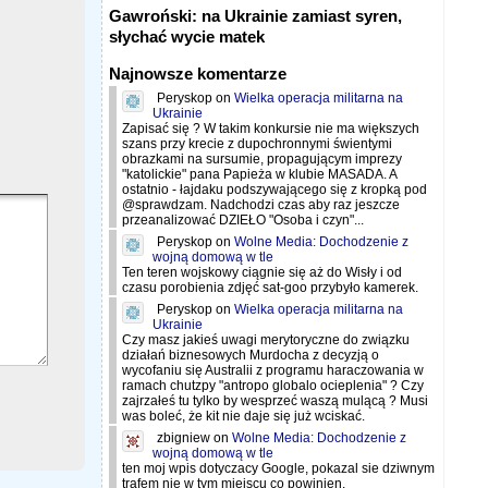
Gawroński: na Ukrainie zamiast syren,
słychać wycie matek
Najnowsze komentarze
Peryskop
on
Wielka operacja militarna na
Ukrainie
Zapisać się ? W takim konkursie nie ma większych
szans przy krecie z dupochronnymi świentymi
obrazkami na sursumie, propagującym imprezy
"katolickie" pana Papieża w klubie MASADA. A
ostatnio - łajdaku podszywającego się z kropką pod
@sprawdzam. Nadchodzi czas aby raz jeszcze
przeanalizować DZIEŁO "Osoba i czyn"...
Peryskop
on
Wolne Media: Dochodzenie z
wojną domową w tle
Ten teren wojskowy ciągnie się aż do Wisły i od
czasu porobienia zdjęć sat-goo przybyło kamerek.
Peryskop
on
Wielka operacja militarna na
Ukrainie
Czy masz jakieś uwagi merytoryczne do związku
działań biznesowych Murdocha z decyzją o
wycofaniu się Australii z programu haraczowania w
ramach chutzpy "antropo globalo ocieplenia" ? Czy
zajrzałeś tu tylko by wesprzeć waszą mulącą ? Musi
was boleć, że kit nie daje się już wciskać.
zbigniew
on
Wolne Media: Dochodzenie z
wojną domową w tle
ten moj wpis dotyczacy Google, pokazal sie dziwnym
trafem nie w tym miejscu co powinien.