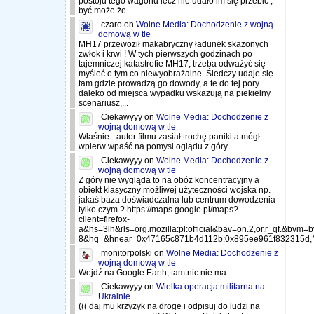
postoju tego wagonu lecz nie udało im się przebić ,
być może że...
czaro
on
Wolne Media: Dochodzenie z wojną
domową w tle
MH17 przewoził makabryczny ładunek skażonych
zwłok i krwi ! W tych pierwszych godzinach po
tajemniczej katastrofie MH17, trzeba odważyć się
myśleć o tym co niewyobrażalne. Śledczy udaje się
tam gdzie prowadzą go dowody, a te do tej pory
daleko od miejsca wypadku wskazują na piekielny
scenariusz,...
Ciekawyyy
on
Wolne Media: Dochodzenie z
wojną domową w tle
Właśnie - autor filmu zasiał trochę paniki a mógł
wpierw wpaść na pomysł oglądu z góry.
Ciekawyyy
on
Wolne Media: Dochodzenie z
wojną domową w tle
Z góry nie wygląda to na obóz koncentracyjny a
obiekt klasyczny możliwej użyteczności wojska np.
jakaś baza doświadczalna lub centrum dowodzenia
tylko czym ? https://maps.google.pl/maps?
client=firefox-
a&hs=3lh&rls=org.mozilla:pl:official&bav=on.2,or.r_qf
8&hq=&hnear=0x47165c871b4d112b:0x895ee961f832315
monitorpolski
on
Wolne Media: Dochodzenie z
wojną domową w tle
Wejdź na Google Earth, tam nic nie ma...
Ciekawyyy
on
Wielka operacja militarna na
Ukrainie
((( daj mu krzyzyk na droge i odpisuj do ludzi na