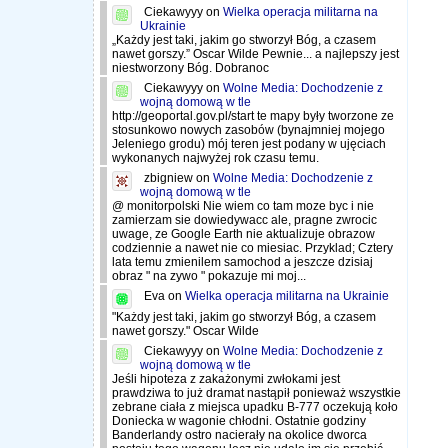
Ciekawyyy
on
Wielka operacja militarna na
Ukrainie
„Każdy jest taki, jakim go stworzył Bóg, a czasem
nawet gorszy.” Oscar Wilde Pewnie... a najlepszy jest
niestworzony Bóg. Dobranoc
Ciekawyyy
on
Wolne Media: Dochodzenie z
wojną domową w tle
http://geoportal.gov.pl/start te mapy były tworzone ze
stosunkowo nowych zasobów (bynajmniej mojego
Jeleniego grodu) mój teren jest podany w ujęciach
wykonanych najwyżej rok czasu temu.
zbigniew
on
Wolne Media: Dochodzenie z
wojną domową w tle
@ monitorpolski Nie wiem co tam moze byc i nie
zamierzam sie dowiedywacc ale, pragne zwrocic
uwage, ze Google Earth nie aktualizuje obrazow
codziennie a nawet nie co miesiac. Przyklad; Cztery
lata temu zmienilem samochod a jeszcze dzisiaj
obraz " na zywo " pokazuje mi moj...
Eva
on
Wielka operacja militarna na Ukrainie
"Każdy jest taki, jakim go stworzył Bóg, a czasem
nawet gorszy." Oscar Wilde
Ciekawyyy
on
Wolne Media: Dochodzenie z
wojną domową w tle
Jeśli hipoteza z zakażonymi zwłokami jest
prawdziwa to już dramat nastąpił ponieważ wszystkie
zebrane ciała z miejsca upadku B-777 oczekują koło
Doniecka w wagonie chłodni. Ostatnie godziny
Banderlandy ostro nacierały na okolice dworca