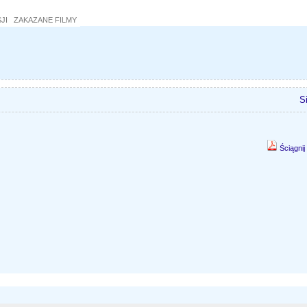
JI
ZAKAZANE FILMY
S
Ściągnij