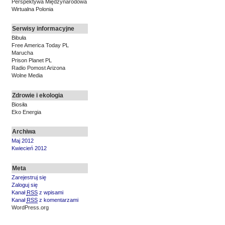
Perspektywa Międzynarodowa
Wirtualna Polonia
Serwisy informacyjne
Bibuła
Free America Today PL
Marucha
Prison Planet PL
Radio Pomost Arizona
Wolne Media
Zdrowie i ekologia
Biosiła
Eko Energia
Archiwa
Maj 2012
Kwiecień 2012
Meta
Zarejestruj się
Zaloguj się
Kanał
RSS
z wpisami
Kanał
RSS
z komentarzami
WordPress.org