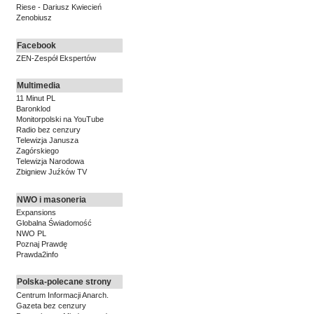
Riese - Dariusz Kwiecień
Zenobiusz
Facebook
ZEN-Zespół Ekspertów
Multimedia
11 Minut PL
Baronklod
Monitorpolski na YouTube
Radio bez cenzury
Telewizja Janusza
Zagórskiego
Telewizja Narodowa
Zbigniew Juźków TV
NWO i masoneria
Expansions
Globalna Świadomość
NWO PL
Poznaj Prawdę
Prawda2info
Polska-polecane strony
Centrum Informacji Anarch.
Gazeta bez cenzury