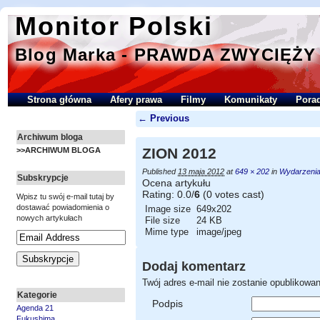
Monitor Polski
Blog Marka - PRAWDA ZWYCIĘŻY
Strona główna
Afery prawa
Filmy
Komunikaty
Porad
← Previous
Archiwum bloga
ZION 2012
>>ARCHIWUM BLOGA
Published
13 maja 2012
at
649 × 202
in
Wydarzenia
Subskrypcje
Ocena artykułu
Rating: 0.0/
6
(0 votes cast)
Wpisz tu swój e-mail tutaj by
dostawać powiadomienia o
Image size
649x202
nowych artykułach
File size
24 KB
Mime type
image/jpeg
Dodaj komentarz
Twój adres e-mail nie zostanie opublikowan
Kategorie
Podpis
Agenda 21
Fukushima