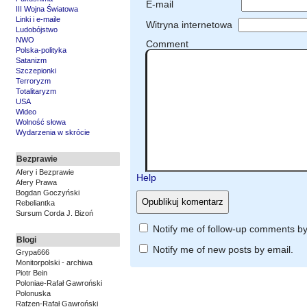
E-mail
III Wojna Światowa
Linki i e-maile
Witryna internetowa
Ludobójstwo
NWO
Comment
Polska-polityka
Satanizm
Szczepionki
Terroryzm
Totalitaryzm
USA
Wideo
Wolność słowa
Wydarzenia w skrócie
Bezprawie
Afery i Bezprawie
Help
Afery Prawa
Bogdan Goczyński
Rebeliantka
Sursum Corda J. Bizoń
Notify me of follow-up comments by
Blogi
Notify me of new posts by email.
Grypa666
Monitorpolski - archiwa
Piotr Bein
Poloniae-Rafał Gawroński
Polonuska
Rafzen-Rafał Gawroński