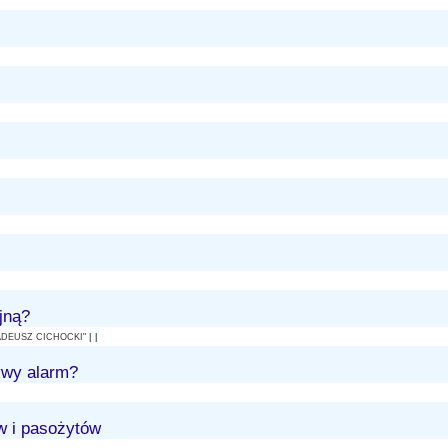
jną?
ADEUSZ CICHOCKI"
| |
ywy alarm?
ów i pasożytów