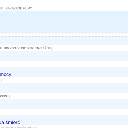
JI
ZAKAZANE FILMY
KI
,
KRZYSZTOF CIERPISZ
,
SMOLEŃSK
| |
 mocy
 |
RSON
| |
eka śmierć