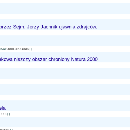
 przez Sejm. Jerzy Jachnik ujawnia zdrajców.
TAGI:
JUDEOPOLONIA
| |
akowa niszczy obszar chroniony Natura 2000
ela
RRIS
| |