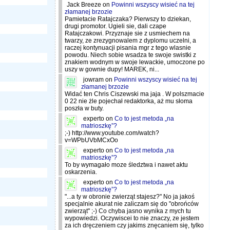
Jack Breeze
on
Powinni wszyscy wisieć na tej
złamanej brzozie
Pamietacie Ratajczaka? Pierwszy to dziekan,
drugi promotor. Ugieli sie, dali czape
Ratajczakowi. Przyznaje sie z usmiechem na
twarzy, ze zrezygnowalem z dyplomu uczelni, a
raczej kontynuacji pisania mgr z tego wlasnie
powodu. Niech sobie wsadza te swoje swistki z
znakiem wodnym w swoje lewackie, umoczone po
uszy w gownie dupy! MAREK, ni...
jowram
on
Powinni wszyscy wisieć na tej
złamanej brzozie
Widać ten Chris Ciszewski ma jaja . W polszmacie
0 22 nie żle pojechał redaktorka, aż mu słoma
poszła w buty.
experto
on
Co to jest metoda „na
matrioszkę”?
;-) http://www.youtube.com/watch?
v=WPbUVbMCxOo
experto
on
Co to jest metoda „na
matrioszkę”?
To by wymagało moze śledztwa i nawet aktu
oskarzenia.
experto
on
Co to jest metoda „na
matrioszkę”?
"...a ty w obronie zwierząt stajesz?" No ja jakoś
specjalnie akurat nie zaliczam się do "obrońców
zwierząt" ;-) Co chyba jasno wynika z mych tu
wypowiedzi. Oczywiscei to nie znaczy, ze jestem
za ich dręczeniem czy jakims znęcaniem się, tylko