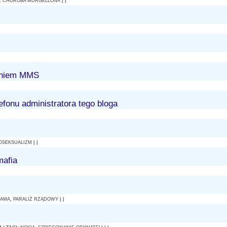
I:
CHOROBA MORGELLONA
| |
waniem MMS
fonu administratora tego bloga
OSEKSUALIZM
| |
mafia
BAMA
,
PARALIŻ RZĄDOWY
| |