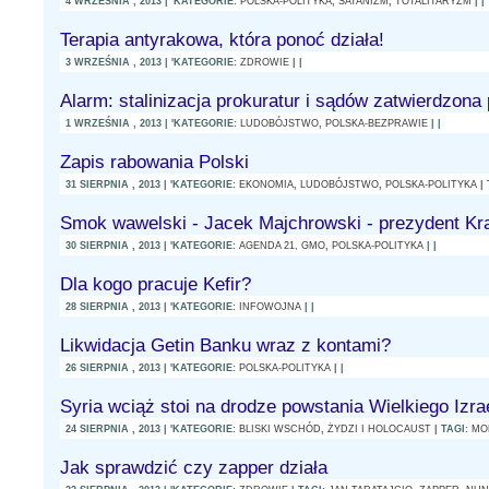
4 WRZEŚNIA , 2013 | 'KATEGORIE:
POLSKA-POLITYKA
,
SATANIZM
,
TOTALITARYZM
| |
Terapia antyrakowa, która ponoć działa!
3 WRZEŚNIA , 2013 | 'KATEGORIE:
ZDROWIE
| |
Alarm: stalinizacja prokuratur i sądów zatwierdzona
1 WRZEŚNIA , 2013 | 'KATEGORIE:
LUDOBÓJSTWO
,
POLSKA-BEZPRAWIE
| |
Zapis rabowania Polski
31 SIERPNIA , 2013 | 'KATEGORIE:
EKONOMIA
,
LUDOBÓJSTWO
,
POLSKA-POLITYKA
| 
Smok wawelski - Jacek Majchrowski - prezydent Kr
30 SIERPNIA , 2013 | 'KATEGORIE:
AGENDA 21, GMO
,
POLSKA-POLITYKA
| |
Dla kogo pracuje Kefir?
28 SIERPNIA , 2013 | 'KATEGORIE:
INFOWOJNA
| |
Likwidacja Getin Banku wraz z kontami?
26 SIERPNIA , 2013 | 'KATEGORIE:
POLSKA-POLITYKA
| |
Syria wciąż stoi na drodze powstania Wielkiego Izra
24 SIERPNIA , 2013 | 'KATEGORIE:
BLISKI WSCHÓD
,
ŻYDZI I HOLOCAUST
| TAGI:
MO
Jak sprawdzić czy zapper działa