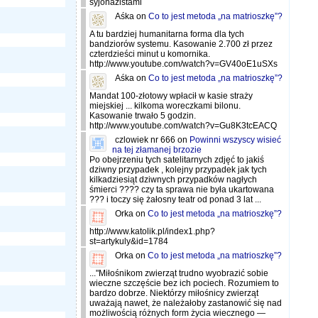
syjonazistami
Aśka
on
Co to jest metoda „na matrioszkę”?
A tu bardziej humanitarna forma dla tych
bandziorów systemu. Kasowanie 2.700 zł przez
czterdzieści minut u komornika.
http://www.youtube.com/watch?v=GV40oE1uSXs
Aśka
on
Co to jest metoda „na matrioszkę”?
Mandat 100-złotowy wpłacił w kasie straży
miejskiej ... kilkoma woreczkami bilonu.
Kasowanie trwało 5 godzin.
http://www.youtube.com/watch?v=Gu8K3tcEACQ
czlowiek nr 666
on
Powinni wszyscy wisieć
na tej złamanej brzozie
Po obejrzeniu tych satelitarnych zdjęć to jakiś
dziwny przypadek , kolejny przypadek jak tych
kilkadziesiąt dziwnych przypadków nagłych
śmierci ???? czy ta sprawa nie była ukartowana
??? i toczy się żałosny teatr od ponad 3 lat ...
Orka
on
Co to jest metoda „na matrioszkę”?
http://www.katolik.pl/index1.php?
st=artykuly&id=1784
Orka
on
Co to jest metoda „na matrioszkę”?
..."Miłośnikom zwierząt trudno wyobrazić sobie
wieczne szczęście bez ich pociech. Rozumiem to
bardzo dobrze. Niektórzy miłośnicy zwierząt
uważają nawet, że należałoby zastanowić się nad
możliwością różnych form życia wiecznego —