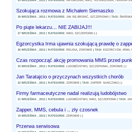
29 WRZEŚNIA , 2013 | 'KATEGORIE:
INFOWOJNA
,
NWO
,
TECHNOLOGIA
,
TERRORYZ
Szokująca rozmowa z Michałem Siemaszko
28 WRZEŚNIA , 2013 | 'KATEGORIE:
JAK SIĘ BRONIĆ
,
SZCZEPIONKI
| TAGI:
ŚWIŃSK
Po piąte lekarzu… NIE ZABIJAJ!!!
27 WRZEŚNIA , 2013 | 'KATEGORIE:
NWO
,
SZCZEPIONKI
| |
Egzorcystka Irma ujawnia szokującą prawdę o zap
26 WRZEŚNIA , 2013 | 'KATEGORIE:
RELIGIA
,
ZDROWIE
| TAGI:
EGZORCYZM
,
IRMA
,
Czas rozpocząć akcję promowania MMS przed punk
25 WRZEŚNIA , 2013 | 'KATEGORIE:
LUDOBÓJSTWO
,
SZCZEPIONKI
,
ZDROWIE
| |
Jan Taratajcio o przyczynach wszystkich chorób
22 WRZEŚNIA , 2013 | 'KATEGORIE:
ZDROWIE
| TAGI:
ZAPPER. NUNCZAKO
| |
Firmy farmaceutyczne nadal realizują ludobójstwo
21 WRZEŚNIA , 2013 | 'KATEGORIE:
LUDOBÓJSTWO
,
NWO
,
SZCZEPIONKI
| TAGI:
JA
Zapper, MMS, cebula i .. zły czosnek
19 WRZEŚNIA , 2013 | 'KATEGORIE:
ZDROWIE
| |
Przerwa serwisowa