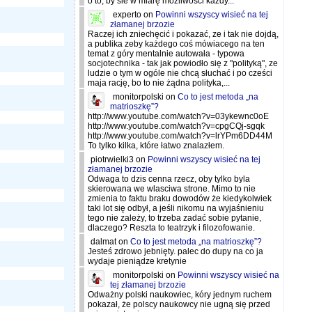
o to, by sie w miarę możliwości każdy...
experto
on
Powinni wszyscy wisieć na tej
złamanej brzozie
Raczej ich zniechęcić i pokazać, ze i tak nie dojdą,
a publika zeby każdego coś mówiacego na ten
temat z góry mentalnie autowała - typowa
socjotechnika - tak jak powiodło się z "polityką", ze
ludzie o tym w ogóle nie chcą słuchać i po cześci
maja rację, bo to nie żądna polityka,...
monitorpolski
on
Co to jest metoda „na
matrioszkę”?
http://www.youtube.com/watch?v=03ykewnc0oE
http://www.youtube.com/watch?v=cpgCQj-sgqk
http://www.youtube.com/watch?v=lrYPm6DD44M
To tylko kilka, które łatwo znalazłem.
piotrwielki3
on
Powinni wszyscy wisieć na tej
złamanej brzozie
Odwaga to dzis cenna rzecz, oby tylko byla
skierowana we wlasciwa strone. Mimo to nie
zmienia to faktu braku dowodów że kiedykolwiek
taki lot się odbył, a jeśli nikomu na wyjaśnieniu
tego nie zależy, to trzeba zadać sobie pytanie,
dlaczego? Reszta to teatrzyk i filozofowanie.
dalmat
on
Co to jest metoda „na matrioszkę”?
Jesteś zdrowo jebnięty. palec do dupy na co ja
wydaje pieniądze kretynie
monitorpolski
on
Powinni wszyscy wisieć na
tej złamanej brzozie
Odważny polski naukowiec, kóry jednym ruchem
pokazał, że polscy naukowcy nie ugną się przed