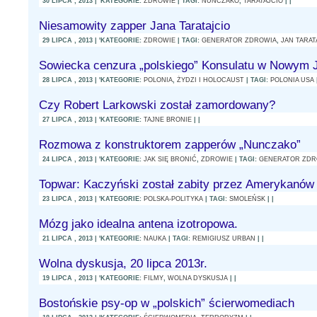
30 LIPCA , 2013 | 'KATEGORIE:
ZDROWIE
| TAGI:
NUNCZAKO
,
TARATAJCIO
| |
Niesamowity zapper Jana Taratajcio
29 LIPCA , 2013 | 'KATEGORIE:
ZDROWIE
| TAGI:
GENERATOR ZDROWIA
,
JAN TARAT
Sowiecka cenzura „polskiego” Konsulatu w Nowym 
28 LIPCA , 2013 | 'KATEGORIE:
POLONIA
,
ŻYDZI I HOLOCAUST
| TAGI:
POLONIA USA
Czy Robert Larkowski został zamordowany?
27 LIPCA , 2013 | 'KATEGORIE:
TAJNE BRONIE
| |
Rozmowa z konstruktorem zapperów „Nunczako”
24 LIPCA , 2013 | 'KATEGORIE:
JAK SIĘ BRONIĆ
,
ZDROWIE
| TAGI:
GENERATOR ZDR
Topwar: Kaczyński został zabity przez Amerykanów
23 LIPCA , 2013 | 'KATEGORIE:
POLSKA-POLITYKA
| TAGI:
SMOLEŃSK
| |
Mózg jako idealna antena izotropowa.
21 LIPCA , 2013 | 'KATEGORIE:
NAUKA
| TAGI:
REMIGIUSZ URBAN
| |
Wolna dyskusja, 20 lipca 2013r.
19 LIPCA , 2013 | 'KATEGORIE:
FILMY
,
WOLNA DYSKUSJA
| |
Bostońskie psy-op w „polskich” ścierwomediach