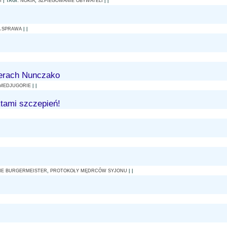
M
| TAGI:
NOKIA
,
SZPIEGOWANIE OBYWATELI
| |
A SPRAWA
| |
perach Nunczako
MEDJUGORIE
| |
tami szczepień!
NE BURGERMEISTER
,
PROTOKOŁY MĘDRCÓW SYJONU
| |