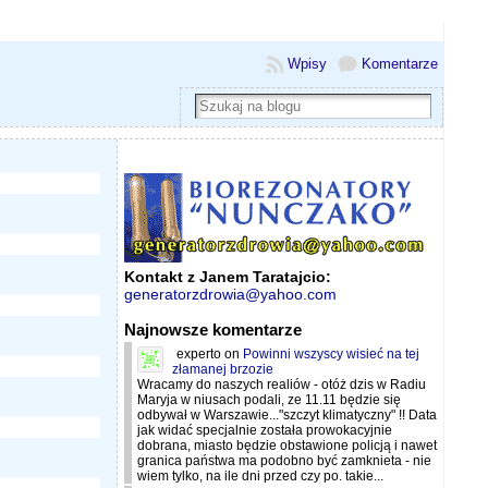
Wpisy
Komentarze
Kontakt z Janem Taratajcio:
generatorzdrowia@yahoo.com
Najnowsze komentarze
experto
on
Powinni wszyscy wisieć na tej
złamanej brzozie
Wracamy do naszych realiów - otóż dzis w Radiu
Maryja w niusach podali, ze 11.11 będzie się
odbywał w Warszawie..."szczyt klimatyczny" !! Data
jak widać specjalnie została prowokacyjnie
dobrana, miasto będzie obstawione policją i nawet
granica państwa ma podobno być zamknieta - nie
wiem tylko, na ile dni przed czy po. takie...