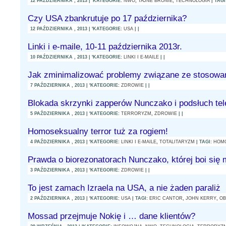
12 PAŹDZIERNIKA , 2013 | 'KATEGORIE:
NWO
,
TAJNE BRONIE
,
TECHNOLOGIA
| TAG
Czy USA zbankrutuje po 17 października?
12 PAŹDZIERNIKA , 2013 | 'KATEGORIE:
USA
| |
Linki i e-maile, 10-11 października 2013r.
10 PAŹDZIERNIKA , 2013 | 'KATEGORIE:
LINKI I E-MAILE
| |
Jak zminimalizować problemy związane ze stoso
7 PAŹDZIERNIKA , 2013 | 'KATEGORIE:
ZDROWIE
| |
Blokada skrzynki zapperów Nunczako i podsłuch tele
5 PAŹDZIERNIKA , 2013 | 'KATEGORIE:
TERRORYZM
,
ZDROWIE
| |
Homoseksualny terror tuż za rogiem!
4 PAŹDZIERNIKA , 2013 | 'KATEGORIE:
LINKI I E-MAILE
,
TOTALITARYZM
| TAGI:
HOM
Prawda o biorezonatorach Nunczako, której boi się 
3 PAŹDZIERNIKA , 2013 | 'KATEGORIE:
ZDROWIE
| |
To jest zamach Izraela na USA, a nie żaden paraliż
2 PAŹDZIERNIKA , 2013 | 'KATEGORIE:
USA
| TAGI:
ERIC CANTOR
,
JOHN KERRY
,
O
Mossad przejmuje Nokię i … dane klientów?