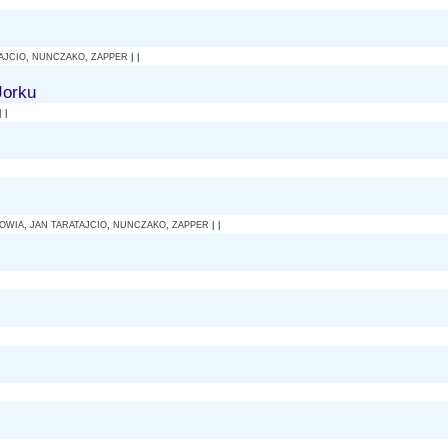
AJCIO
,
NUNCZAKO
,
ZAPPER
| |
Jorku
| |
OWIA
,
JAN TARATAJCIO
,
NUNCZAKO
,
ZAPPER
| |