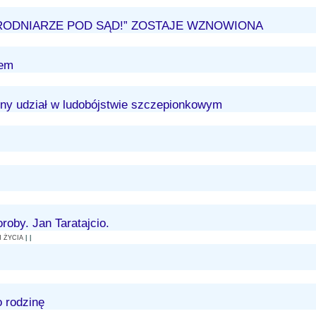
RODNIARZE POD SĄD!” ZOSTAJE WZNOWIONA
tem
nny udział w ludobójstwie szczepionkowym
roby. Jan Taratajcio.
 ŻYCIA
| |
 rodzinę