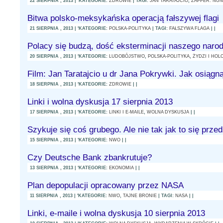
22 SIERPNIA , 2013 | 'KATEGORIE:
ZDROWIE
| TAGI:
JAN TARATAJCIO
,
ZAPPER. NU
Bitwa polsko-meksykańska operacją fałszywej flagi
21 SIERPNIA , 2013 | 'KATEGORIE:
POLSKA-POLITYKA
| TAGI:
FAŁSZYWA FLAGA
| |
Polacy się budzą, dość eksterminacji naszego naro
20 SIERPNIA , 2013 | 'KATEGORIE:
LUDOBÓJSTWO
,
POLSKA-POLITYKA
,
ŻYDZI I HO
Film: Jan Taratajcio u dr Jana Pokrywki. Jak osiągn
18 SIERPNIA , 2013 | 'KATEGORIE:
ZDROWIE
| |
Linki i wolna dyskusja 17 sierpnia 2013
17 SIERPNIA , 2013 | 'KATEGORIE:
LINKI I E-MAILE
,
WOLNA DYSKUSJA
| |
Szykuje się coś grubego. Ale nie tak jak to się prz
15 SIERPNIA , 2013 | 'KATEGORIE:
NWO
| |
Czy Deutsche Bank zbankrutuje?
13 SIERPNIA , 2013 | 'KATEGORIE:
EKONOMIA
| |
Plan depopulacji opracowany przez NASA
11 SIERPNIA , 2013 | 'KATEGORIE:
NWO
,
TAJNE BRONIE
| TAGI:
NASA
| |
Linki, e-maile i wolna dyskusja 10 sierpnia 2013