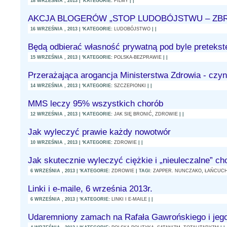
18 WRZEŚNIA , 2013 | 'KATEGORIE:
FILMY
| |
AKCJA BLOGERÓW „STOP LUDOBÓJSTWU – ZB
16 WRZEŚNIA , 2013 | 'KATEGORIE:
LUDOBÓJSTWO
| |
Będą odbierać własność prywatną pod byle preteks
15 WRZEŚNIA , 2013 | 'KATEGORIE:
POLSKA-BEZPRAWIE
| |
Przerażająca arogancja Ministerstwa Zdrowia - czy
14 WRZEŚNIA , 2013 | 'KATEGORIE:
SZCZEPIONKI
| |
MMS leczy 95% wszystkich chorób
12 WRZEŚNIA , 2013 | 'KATEGORIE:
JAK SIĘ BRONIĆ
,
ZDROWIE
| |
Jak wyleczyć prawie każdy nowotwór
10 WRZEŚNIA , 2013 | 'KATEGORIE:
ZDROWIE
| |
Jak skutecznie wyleczyć ciężkie i „nieuleczalne” cho
6 WRZEŚNIA , 2013 | 'KATEGORIE:
ZDROWIE
| TAGI:
ZAPPER. NUNCZAKO
,
ŁAŃCUCH
Linki i e-maile, 6 września 2013r.
6 WRZEŚNIA , 2013 | 'KATEGORIE:
LINKI I E-MAILE
| |
Udaremniony zamach na Rafała Gawrońskiego i jego