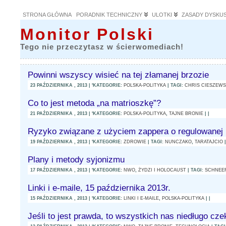
STRONA GŁÓWNA
PORADNIK TECHNICZNY
ULOTKI
ZASADY DYSKUS
Monitor Polski
Tego nie przeczytasz w ścierwomediach!
Powinni wszyscy wisieć na tej złamanej brzozie
23 PAŹDZIERNIKA , 2013 | 'KATEGORIE:
POLSKA-POLITYKA
| TAGI:
CHRIS CIESZEWS
Co to jest metoda „na matrioszkę”?
21 PAŹDZIERNIKA , 2013 | 'KATEGORIE:
POLSKA-POLITYKA
,
TAJNE BRONIE
| |
Ryzyko związane z użyciem zappera o regulowanej
19 PAŹDZIERNIKA , 2013 | 'KATEGORIE:
ZDROWIE
| TAGI:
NUNCZAKO
,
TARATAJCIO
|
Plany i metody syjonizmu
17 PAŹDZIERNIKA , 2013 | 'KATEGORIE:
NWO
,
ŻYDZI I HOLOCAUST
| TAGI:
SCHNEE
Linki i e-maile, 15 października 2013r.
15 PAŹDZIERNIKA , 2013 | 'KATEGORIE:
LINKI I E-MAILE
,
POLSKA-POLITYKA
| |
Jeśli to jest prawda, to wszystkich nas niedługo cz