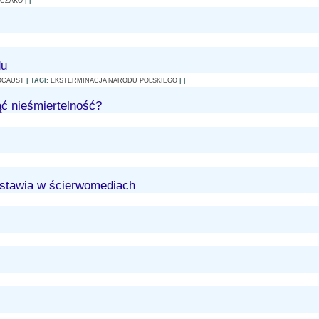
NCZAKO
| |
du
LOCAUST
| TAGI:
EKSTERMINACJA NARODU POLSKIEGO
| |
ąć nieśmiertelność?
edstawia w ścierwomediach