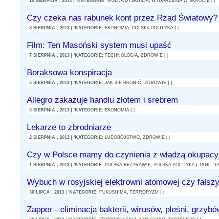
10 SIERPNIA , 2013 | 'KATEGORIE:
WOLNA DYSKUSJA
,
WYDARZENIA W SKRÓCIE
| |
Czy czeka nas rabunek kont przez Rząd Światowy?
8 SIERPNIA , 2013 | 'KATEGORIE:
EKONOMIA
,
POLSKA-POLITYKA
| |
Film: Ten Masoński system musi upaść
7 SIERPNIA , 2013 | 'KATEGORIE:
TECHNOLOGIA
,
ZDROWIE
| |
Boraksowa konspiracja
5 SIERPNIA , 2013 | 'KATEGORIE:
JAK SIĘ BRONIĆ
,
ZDROWIE
| |
Allegro zakazuje handlu złotem i srebrem
3 SIERPNIA , 2013 | 'KATEGORIE:
EKONOMIA
| |
Lekarze to zbrodniarze
2 SIERPNIA , 2013 | 'KATEGORIE:
LUDOBÓJSTWO
,
ZDROWIE
| |
Czy w Polsce mamy do czynienia z władzą okupacy
1 SIERPNIA , 2013 | 'KATEGORIE:
POLSKA-BEZPRAWIE
,
POLSKA-POLITYKA
| TAGI:
"T
Wybuch w rosyjskiej elektrowni atomowej czy fałsz
30 LIPCA , 2013 | 'KATEGORIE:
FUKUSHIMA
,
TERRORYZM
| |
Zapper - eliminacja bakterii, wirusów, pleśni, grzyb