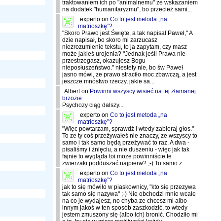
traktowaniem ich po "animalnemu" ze wskazaniem
na dodatek "humanitaryzmu", bo przecież sami...
experto
on
Co to jest metoda „na
matrioszkę”?
"Skoro Prawo jest Święte, a tak napisał Paweł," A
dzie napisał, bo skoro mi zarzucasz
niezrozumienie tekstu, to ja zapytam, czy masz
może jakieś urojenia? "Jednak jeśli Prawa nie
przestrzegasz, okazujesz Bogu
nieposłuszeństwo." niestety nie, bo św Paweł
jasno mówi, ze prawo straciło moc zbawczą, a jest
jeszcze mnóstwo rzeczy, jakie sa...
Albert
on
Powinni wszyscy wisieć na tej złamanej
brzozie
Psychozy ciąg dalszy...
experto
on
Co to jest metoda „na
matrioszkę”?
"Więc powtarzam, sprawdź i wtedy zabieraj głos."
To ze ty coś przeżywałeś nie znaczy, ze wszyscy to
samo i tak samo będą przeżywać to raz. A dwa -
pisaliśmy i żnięciu, a nie duszeniu - więc jak tak
fajnie to wygląda toi moze powinniście te
zwierzaki podduszać najpierw? ;-) To samo z...
experto
on
Co to jest metoda „na
matrioszkę”?
jak to się mówiło w piaskownicy, "kto się przezywa
tak samo się nazywa" ;-) Nie obchodzi mnie wcale
na co je wydajesz, no chyba ze chcesz mi albo
innym jakoś w ten sposób zaszkodzić, to wtedy
jestem zmuszony się (albo ich) bronić. Chodziło mi