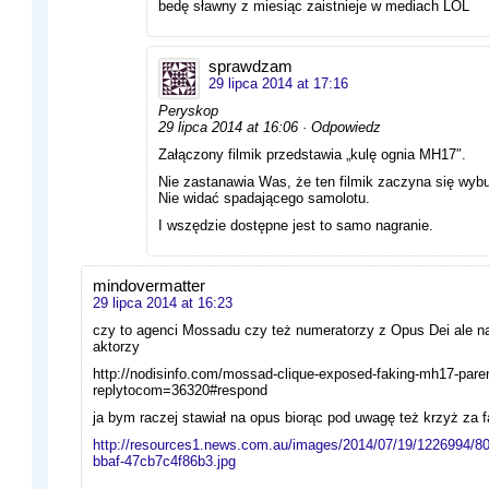
bedę sławny z miesiąc zaistnieje w mediach LOL
sprawdzam
29 lipca 2014 at 17:16
Peryskop
29 lipca 2014 at 16:06 · Odpowiedz
Załączony filmik przedstawia „kulę ognia MH17″.
Nie zastanawia Was, że ten filmik zaczyna się wy
Nie widać spadającego samolotu.
I wszędzie dostępne jest to samo nagranie.
mindovermatter
29 lipca 2014 at 16:23
czy to agenci Mossadu czy też numeratorzy z Opus Dei ale n
aktorzy
http://nodisinfo.com/mossad-clique-exposed-faking-mh17-pare
replytocom=36320#respond
ja bym raczej stawiał na opus biorąc pod uwagę też krzyż za 
http://resources1.news.com.au/images/2014/07/19/1226994/8
bbaf-47cb7c4f86b3.jpg