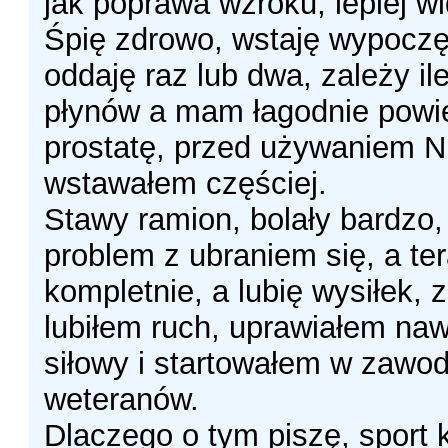
jak poprawa wzroku, lepiej wi
Śpię zdrowo, wstaję wypoczę
oddaję raz lub dwa, zależy il
płynów a mam łagodnie pow
prostatę, przed używaniem 
wstawałem częściej.
Stawy ramion, bolały bardzo
problem z ubraniem się, a ter
kompletnie, a lubię wysiłek,
lubiłem ruch, uprawiałem nawe
siłowy i startowałem w zawo
weteranów.
Dlaczego o tym piszę, sport 