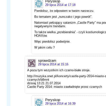
Peryskop
29 lipca 2014 at 17:18
Pierdolisz, że odpowiem w twoim narzeczu.
Bo tematem jest „nunczako i jego powrót”.
Natomiast pełzający satanizm „Castle Party” ma po
negatywnymi trendami.
To także wielka „przebieralnia” - czyli kostiumologi
HOAXów.
Więc pierdolisz podwójnie.
W jakim celu ?
sprawdzam
29 lipca 2014 at 15:16
A poza tym wszystkim ich czarno-białe stroje.
http://muzyka.onet.pl/koncerty/castle-party-2014-miasto-
czarnych/b8mnt
dzisiaj 13:21 21.07.2014
Castle Party 2014: miasto zawładnięte przez czarnych
Peryskop
29 lipca 2014 at 16:39