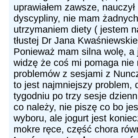
uprawiałem zawsze, nauczył
dyscypliny, nie mam żadnyc
utrzymaniem diety ( jestem n
tłustej Dr Jana Kwaśniewskie
Ponieważ mam silna wolę, a 
widzę że coś mi pomaga ni
problemów z sesjami z Nunc
to jest najmniejszy problem,
tygodniu po trzy sesje dzienni
co należy, nie piszę co bo je
wyboru, ale jogurt jest koniec
mokre ręce, część chora rów