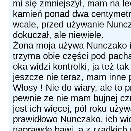
mi się zmniejszył, mam na le
kamień ponad dwa centymetry,
wcale, przed używanie Nunc
dokuczał, ale niewiele.
Żona moja używa Nunczako i
trzyma obie części pod pach
oka widzi kontrolki, ja też tak
jeszcze nie teraz, mam inne 
Włosy ! Nie do wiary, ale to 
pewnie ze nie mam bujnej cz
jest ich więcej, pół roku uży
prawidłowo Nunczako, ich wi
naprawdę bawi, a z rzadkich