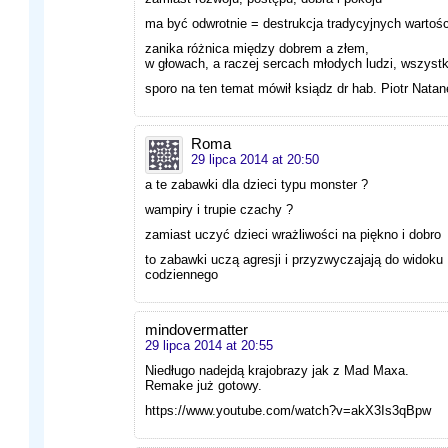
ma być odwrotnie = destrukcja tradycyjnych wartości,
zanika różnica między dobrem a złem,
w głowach, a raczej sercach młodych ludzi, wszyst
sporo na ten temat mówił ksiądz dr hab. Piotr Nata
Roma
29 lipca 2014 at 20:50
a te zabawki dla dzieci typu monster ?
wampiry i trupie czachy ?
zamiast uczyć dzieci wrażliwości na piękno i dobro
to zabawki uczą agresji i przyzwyczajają do widoku
codziennego
mindovermatter
29 lipca 2014 at 20:55
Niedługo nadejdą krajobrazy jak z Mad Maxa.
Remake już gotowy.
https://www.youtube.com/watch?v=akX3Is3qBpw