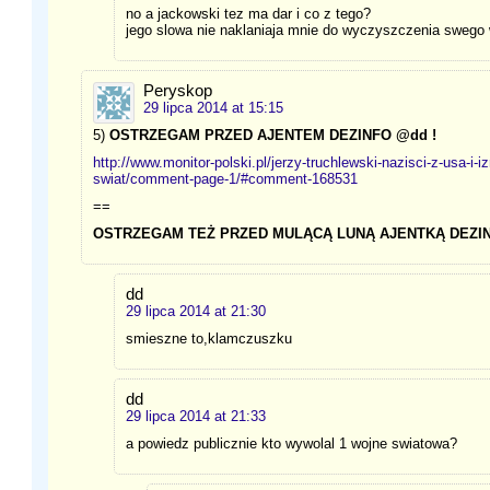
no a jackowski tez ma dar i co z tego?
jego slowa nie naklaniaja mnie do wyczyszczenia swego 
Peryskop
29 lipca 2014 at 15:15
5)
OSTRZEGAM PRZED AJENTEM DEZINFO @dd !
http://www.monitor-polski.pl/jerzy-truchlewski-nazisci-z-usa-i-i
swiat/comment-page-1/#comment-168531
==
OSTRZEGAM TEŻ PRZED MULĄCĄ LUNĄ AJENTKĄ DEZIN
dd
29 lipca 2014 at 21:30
smieszne to,klamczuszku
dd
29 lipca 2014 at 21:33
a powiedz publicznie kto wywolal 1 wojne swiatowa?