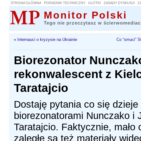
STRONA GŁÓWNA
PORADNIK TECHNICZNY
ULOTKI
ZASADY DYSKUSJI
Z
Monitor Polski
Tego nie przeczytasz w ścierwomediac
«
Internauci o kryzysie na Ukrainie
Co “smuci” S
Biorezonator Nunczak
rekonwalescent z Kiel
Taratajcio
Dostaję pytania co się dzieje
biorezonatorami Nunczako i
Taratajcio. Faktycznie, mało 
zaległe są też materiały wide