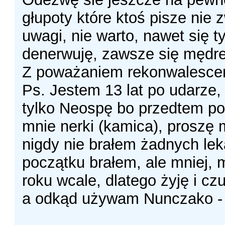
głupoty które ktoś pisze nie
uwagi, nie warto, nawet się t
denerwuję, zawsze się mędre
Z poważaniem rekonwalescen
Ps. Jestem 13 lat po udarze,
tylko Neospę bo przedtem p
mnie nerki (kamica), proszę 
nigdy nie brałem żadnych lek
początku brałem, ale mniej, m
roku wcale, dlatego żyję i czu
a odkąd używam Nunczako -