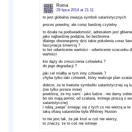
Roma
29 lipca 2014 at 21:11
to jest globalna inwazja symboli satanistycznych
proces powolny, ale coraz bardziej czytelny
to działa na podświadomość, adresatem jest głównie
jako najbardziej podatna, bo bezbronna
dlatego obserwujemy dziś takie pokolenia coraz ba
fascynacja śmiercią ?
to też odwrócenie wartości - odwrócenie szacunku d
wartości
kto dąży do zniszczenia człowieka ?
do jego degradacji ?
jaki cel miałby w tym inny człowiek ?
chyba tylko taki człowiek, który realizuje plan szata
dobrze, że te kwestie symboliki satanistycznej są 
(nie tylko przeze mnie)
powtórzę, że my sami - jako ludzie - nie damy sobie
bo oni mają pomoc od szatana, którego proszą o ws
satanistyczne)
i robią „swoje” śmiejąc się z tych co nie wierzą w te 
taką ofiarą satanistów była Whitney Huston
to nie jest tak, że jak ktoś w coś nie wierzy,
to znaczy, że to coś nie istnieje