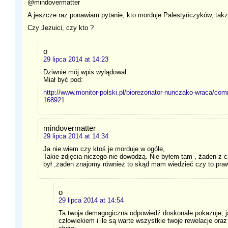
@mindovermatter
A jeszcze raz ponawiam pytanie, kto morduje Palestyńczyków, takż
Czy Jezuici, czy kto ?
o
29 lipca 2014 at 14:23
Dziwnie mój wpis wylądował.
Miał być pod:
http://www.monitor-polski.pl/biorezonator-nunczako-wraca/c
168921
mindovermatter
29 lipca 2014 at 14:34
Ja nie wiem czy ktoś je morduje w ogóle,
Takie zdjęcia niczego nie dowodzą. Nie byłem tam , żaden z c
był ,żaden znajomy również to skąd mam wiedzieć czy to pra
o
29 lipca 2014 at 14:54
Ta twoja demagogiczna odpowiedź doskonale pokazuje, j
człowiekiem i ile są warte wszystkie twoje rewelacje oraz