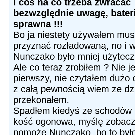
I coś na co trzeba zwracać
bezwzględnie uwagę, bateri
sprawna !!!
Bo ja niestety używałem mus
przyznać rozładowaną, no i w
Nunczako było mniej użytecz
Ale co teraz zrobiłem ? Nie 
pierwszy, nie czytałem dużo
z całą pewnością wiem ze dzi
przekonałem.
Spadłem kiedyś ze schodów i
kość ogonowa, myślę zobacz
pomoże Nunczako, bo to był