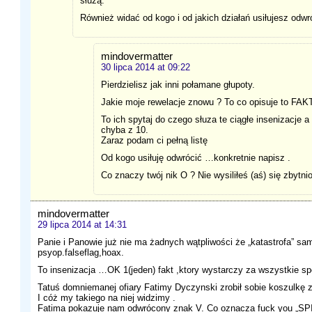
służą.
Również widać od kogo i od jakich działań usiłujesz odw
mindovermatter
30 lipca 2014 at 09:22
Pierdzielisz jak inni połamane głupoty.
Jakie moje rewelacje znowu ? To co opisuje to FAKT
To ich spytaj do czego słuza te ciągłe insenizacje 
chyba z 10.
Zaraz podam ci pełną listę
Od kogo usiłuję odwrócić …konkretnie napisz .
Co znaczy twój nik O ? Nie wysiliłeś (aś) się zbytnio
mindovermatter
29 lipca 2014 at 14:31
Panie i Panowie już nie ma żadnych wątpliwości że „katastrofa” s
psyop.falseflag,hoax.
To insenizacja …OK 1(jeden) fakt ,ktory wystarczy za wszystkie sp
Tatuś domniemanej ofiary Fatimy Dyczynski zrobił sobie koszulkę z 
I cóż my takiego na niej widzimy .
Fatima pokazuje nam odwrócony znak V. Co oznacza fuck you „S