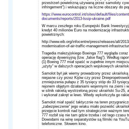
przestrzeń powietrzną używaną przez samoloty cywil
infringement”) i wskazujący na liczne obszary do po
https://www.eurocontrol.int/sites/default/files/conten
documents/reports/2013-lssip-ukraine.pdf
W marcu zeszłego roku Europejski Bank Inwestycyjn
kredyt 40 milionów Euro na modernizację infrastruktu
powietrznych:
http://www.eib.org/infocentre/press/releases/all/201
modernisation-of-air-traffic-management-infrastruct
Tragedia malezyjskiego Boeinga 777 wygląda coraz
operację dywersyjną (tzw. „false flag”). Według rapor
(1) Boeing 777 miał spaść w zupełnie innym miejscu
„użyty” w dalszych operacjach wojskowych ukraiński
Samolot był jak wiemy prowadzony przez ukraińską 
niejasne czy przez Kijów czy przez Dniepropetrowsk
zmniejszenia pułapu z 35 tysięcy stóp do 33 tysięcy
rejonem objętym działaniami wojennymi na ziemi i w
w silnik rakietą wystrzeloną przez ukraiński Su-25, 
i wykonał zakręt w lewo. Wtedy wykończyła go raki
Samolot miał spaść taktycznie na teren przygranicz
„zabezpieczenie” jego wraku miało pozwolić ukraiń
przejęcie kontroli nad tym strategicznie ważnym te
777 rozbił się nie tam gdzie trzeba i od tego czasu 
Dowodami na winę separatystów są filmiki na YouT
telefoniczne. Słowem kino.