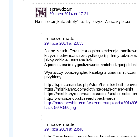
sprawdzam
29 lipca 2014 at 17:21
Na miejscu „kata Strofy” też był krzyż. Zauważyliście.
mindovermatter
29 lipca 2014 at 20:33
Jasne że tak. Teraz jest ogólna tendencja modlitewna 
krzyże i odwracania wszystkiego (np firmy odzieżo
jakby odbicie lustrzane.itd)
A jednocześnie sygnalizowanie nadchodzącej globaln
Wystarczy poprzeglądać katalogi z ubraniami. Czar
przyklady
http://tsptr.com/index.php/store/t-shirts/death-to-ev
https://mishkanyc.com/clothing/death-omen-t-shirt
https://mishkanyc.com/accessories/seal-of-solomon
http://www.size.co.uk/search/backwards
http://hardcoreshirt.com/wp-content/uploads/2014/0
back-560×560.jpg
mindovermatter
29 lipca 2014 at 20:46
http://www.5pointz.co.uk/mens-brands/mishka/mish