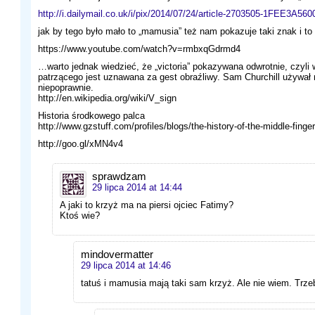
http://i.dailymail.co.uk/i/pix/2014/07/24/article-2703505-1FEE3A5
jak by tego było mało to „mamusia” też nam pokazuje taki znak i to 
https://www.youtube.com/watch?v=rmbxqGdrmd4
…warto jednak wiedzieć, że „victoria” pokazywana odwrotnie, czyli 
patrzącego jest uznawana za gest obraźliwy. Sam Churchill używał
niepoprawnie.
http://en.wikipedia.org/wiki/V_sign
Historia środkowego palca
http://www.gzstuff.com/profiles/blogs/the-history-of-the-middle-finge
http://goo.gl/xMN4v4
sprawdzam
29 lipca 2014 at 14:44
A jaki to krzyż ma na piersi ojciec Fatimy?
Ktoś wie?
mindovermatter
29 lipca 2014 at 14:46
tatuś i mamusia mają taki sam krzyż. Ale nie wiem. Trz