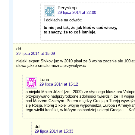
Peryskop
29 lipca 2014 at 22:00
I dokładnie na odwrót:
to nie jest tak, że jak ktoś w coś wierzy,
to znaczy, że to coś istnieje.
dd
29 lipca 2014 at 15:09
niejaki expert Sivkov juz w 2010 pisal ze 3 wojna zacznie sie 100lat 
slowa jakze smialo mozna przywolywac
Luna
29 lipca 2014 at 15:12
a niejaki Mnich Józef (zm. 2009) ze słynnego klasztoru Vatop
przypisywano nadprzyrodzone zdolności twierdził, że III wojna
nad Morzem Czarnym. Potem między Grecją a Turcją wywiąże 
się Rosja, której z kolei „wojnę wypowiedzą Europa i Ameryka”
tego wielki konflikt, w którym najbardziej ucierpi Grecja i… Koś
dd
29 lipca 2014 at 15:33