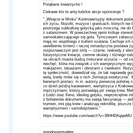
Porąbane towarzycho !
Ciekawe kto te anty-ludzkie akcje sponsoruje ?
” „Witajcie w Mroku” Kontrowersyjny dokument pośw
ich życiu, filozofii, muzyce i granicach, których nie
postrzega subkulturę gotycką jako mroczną, nie do
z satanizmem. W powszechnej opinii króluje stereo
samookaleczającego się gota. Tymczasem zafascyn
mają nic wspólnego z kultem szatana. Cechuje ich 
uwielbienie śmierci i raczej romantyczna postawa ż
rozpoznawczym jest strój — czarne, niekiedy z eleme
futurystyczne kreacje, ciemne okulary i różnego ro
na ulicach miasta budzą mieszane uczucia — od ci
niechęć, która ma związek z ich wampirycznym wy
makijażem, tatuażami i obrożami z ćwiekami. Reżys
tę społeczność, dowiedział się, że tak naprawdę goci
wolą, kiedy mówi się o nich „formacja estetyczna”. W
barwnych postaci, m.in. autorzy pierwszej polskiej st
co dzień jeżdżą karawanem, wampirzyca z Krakowa 
mężczyznami, którzy pozwalają pić swoją krew, Me
z Łodzi oraz Xeno, ideolog gotyku, nieprzeciętnie in
z bohaterów dokumentu ma swoją fascynację — jed
trumien, inni piją krew i analizują nekrofilię, jeszcze
wampiryzmem i samobójstwami.”
https://www.youtube.com/watch?v=38HHDAqqwMU
mindovermatter