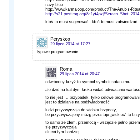
navy-blue
http://www.karmaloop.com/product/The-Anubis-Ritua
http://s21.postimg.org/8c1yt4pxj/Screen_Shot_20
ktoś to musi sugerować i ktoś to musi zatwierdzać
Peryskop
29 lipca 2014 at 17:27
Typowe programowanie.
Roma
29 lipca 2014 at 20:47
odwrócony krzyż to symbol symboli satanizmu
ale dziś na każdym kroku widać odwracanie wartośc
to nie jest … przypadek, tylko celowe programowan
jest to działanie na podświadomość
ludzi przyzwyczaja do widoku brzydoty,
bo przyzwyczajony mózg przestaje „widzieć” tę brz
to samo ze złem, przemocą - wszędzie pełno prze
się przyzwyczaja
dzieci tym bardziej
zamiast rozwoju, postępu, dobra i pokoju