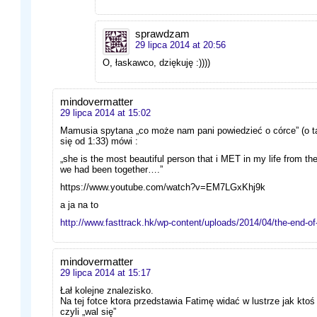
sprawdzam
29 lipca 2014 at 20:56
O, łaskawco, dziękuję :))))
mindovermatter
29 lipca 2014 at 15:02
Mamusia spytana „co może nam pani powiedzieć o córce” (o 
się od 1:33) mówi :
„she is the most beautiful person that i MET in my life from t
we had been together….”
https://www.youtube.com/watch?v=EM7LGxKhj9k
a ja na to
http://www.fasttrack.hk/wp-content/uploads/2014/04/the-end-of-
mindovermatter
29 lipca 2014 at 15:17
Łał kolejne znalezisko.
Na tej fotce ktora przedstawia Fatimę widać w lustrze jak k
czyli „wal się”