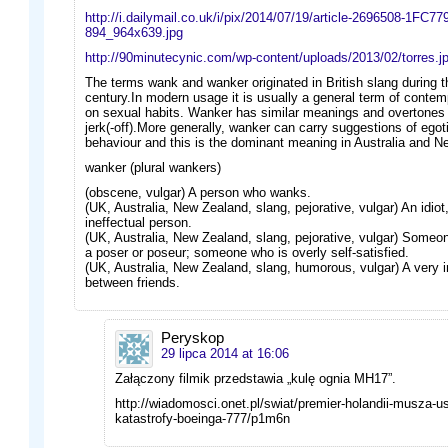
http://i.dailymail.co.uk/i/pix/2014/07/19/article-2696508-1FC
894_964x639.jpg
http://90minutecynic.com/wp-content/uploads/2013/02/torres.j
The terms wank and wanker originated in British slang during t
century.In modern usage it is usually a general term of conte
on sexual habits. Wanker has similar meanings and overtones 
jerk(-off).More generally, wanker can carry suggestions of egoti
behaviour and this is the dominant meaning in Australia and 
wanker (plural wankers)
(obscene, vulgar) A person who wanks.
(UK, Australia, New Zealand, slang, pejorative, vulgar) An idiot
ineffectual person.
(UK, Australia, New Zealand, slang, pejorative, vulgar) Some
a poser or poseur; someone who is overly self-satisfied.
(UK, Australia, New Zealand, slang, humorous, vulgar) A very 
between friends.
Peryskop
29 lipca 2014 at 16:06
Załączony filmik przedstawia „kulę ognia MH17”.
http://wiadomosci.onet.pl/swiat/premier-holandii-musza-u
katastrofy-boeinga-777/p1m6n