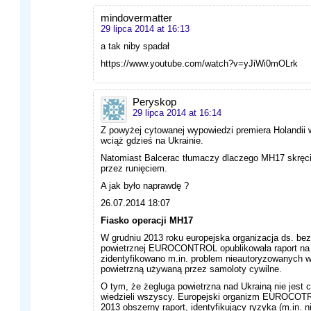
mindovermatter
29 lipca 2014 at 16:13
a tak niby spadał
https://www.youtube.com/watch?v=yJiWi0mOLrk
Peryskop
29 lipca 2014 at 16:14
Z powyżej cytowanej wypowiedzi premiera Holandii wy
wciąż gdzieś na Ukrainie.
Natomiast Balcerac tłumaczy dlaczego MH17 skręci
przez runięciem.
A jak było naprawdę ?
26.07.2014 18:07
Fiasko operacji MH17
W grudniu 2013 roku europejska organizacja ds. be
powietrznej EUROCONTROL opublikowała raport na 
zidentyfikowano m.in. problem nieautoryzowanych w
powietrzną używaną przez samoloty cywilne.
O tym, że żegluga powietrzna nad Ukrainą nie jest 
wiedzieli wszyscy. Europejski organizm EUROCOTR
2013 obszerny raport, identyfikujący ryzyka (m.in.