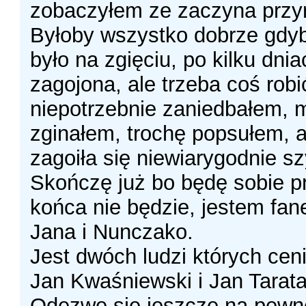
zobaczyłem ze zaczyna przyr
Byłoby wszystko dobrze gdyby
było na zgięciu, po kilku dni
zagojona, ale trzeba coś robi
niepotrzebnie zaniedbałem, 
zginałem, trochę popsułem, al
zagoiła się niewiarygodnie s
Skończę już bo będę sobie p
końca nie będzie, jestem fa
Jana i Nunczako.
Jest dwóch ludzi których cen
Jan Kwaśniewski i Jan Tarata
Odezwę sie jeszcze na pewn