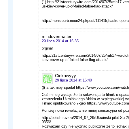
(1) http://21stcenturywire.com/2014/07/25/mh17-verdi
us-kiev-cover-up-of-failed-false-flag-attack/
==
http://monsieurb.neon24.pl/post/111415,fiasko-oper
mindovermatter
29 lipca 2014 at 16:35
orginał
http://21stcenturywire.com/2014/07/25/mh17-verdict-
kiev-cover-up-of-failed-false-flag-attack/
Ciekawyyy
29 lipca 2014 at 16:40
((( a tak niby spadał https://www.youtube.com/wat
Coś mi się wydaje że ta sekwencja to filmik o spa
zestrzeleniu Ukraińskiego ANtka w szpiegowskiej w
Filmik opublikowano 7-geo https://www.youtube.c
Poniżej nowa rewelacja nie mniej sensacyjna od poz
http://polish.ruvr.ru/2014_07_29/Ukrainski-pilot-Su-2
9356/
Rozważam czy nie wyznać publicznie że to jednak j