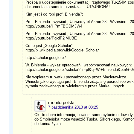
Prośba o udostępnienie dokumentacji rządowego Tu-154M zos
dokumentacja samolotu została … UTAJNIONA!.
Kim jest i co robi prof. Binienda?:
Prof. Binienda - wywiad , Uniwersytet Akron 28 - Wrzesien -
http://youtu.be/HPmFBODMJW4
Prof. Binienda - wywiad , Uniwersytet Akron 28 - Wrzesien -
http://youtu.be/Pg-dP2jMUBE
Co to jest „Google Scholar”
http://pl.wikipedia.org/wiki/Google_Scholar
http://scholar.google.pl/
W. Binienda - wykaz opracowań i współpracowań naukowych:
http://scholar.google.pl/scholar?hl=pl&q=W.+Binienda&btnG=&
Nie wspieram tu wątku prowadzonego przez Macierewicza.
Wnioski jakie wyciąga prof. Binienda zdają się pośrednioo w
pytania zadawanego tu wielokrotnie przez Marka i innych.
monitorpolski
7 października 2013 at 08:25
Ok, to dobra informacja, bowiem samo pytanie o dowody 
do Smoleńska może wsadzić Tuska, Sikorskiego, Komoro
do końca życia.