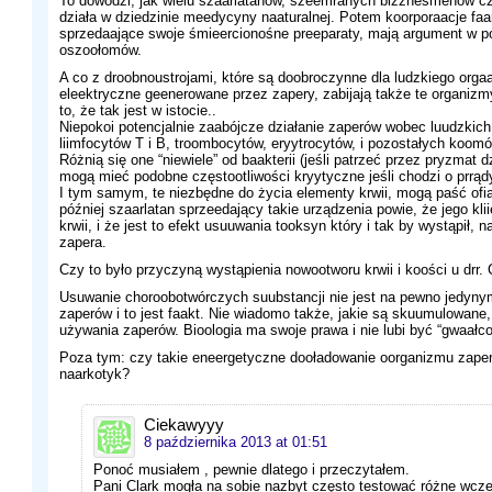
To dowodzi, jak wielu szaarlatanów, szeemranych bizznesmenów c
działa w dziedzinie meedycyny naaturalnej. Potem koorporaacje f
sprzedaające swoje śmieercionośne preeparaty, mają argument w po
oszoołomów.
A co z droobnoustrojami, które są doobroczynne dla ludzkiego org
eleektryczne geenerowane przez zapery, zabijają także te organi
to, że tak jest w istocie..
Niepokoi potencjalnie zaabójcze działanie zaperów wobec luudzkich
liimfocytów T i B, troombocytów, eryytrocytów, i pozostałych koomóre
Różnią się one “niewiele” od baakterii (jeśli patrzeć przez pryzmat 
mogą mieć podobne częstootliwości kryytyczne jeśli chodzi o prrą
I tym samym, te niezbędne do życia elementy krwii, mogą paść ofia
później szaarlatan sprzeedający takie urządzenia powie, że jego kli
krwii, i że jest to efekt usuuwania tooksyn który i tak by wystąpił, 
zapera.
Czy to było przyczyną wystąpienia nowootworu krwii i koości u drr. 
Usuwanie choroobotwórczych suubstancji nie jest na pewno jedyn
zaperów i to jest faakt. Nie wiadomo także, jakie są skuumulowane,
używania zaperów. Bioologia ma swoje prawa i nie lubi być “gwaałco
Poza tym: czy takie eneergetyczne dooładowanie oorganizmu zaper
naarkotyk?
Ciekawyyy
8 października 2013 at 01:51
Ponoć musiałem , pewnie dlatego i przeczytałem.
Pani Clark mogła na sobie nazbyt często testować różne wcze