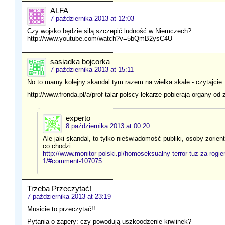
ALFA
7 października 2013 at 12:03
Czy wojsko będzie siłą szczepić ludność w Niemczech?
http://www.youtube.com/watch?v=5bQmB2ysC4U
sasiadka bojcorka
7 października 2013 at 15:11
No to mamy kolejny skandal tym razem na wielka skale - czytajcie
http://www.fronda.pl/a/prof-talar-polscy-lekarze-pobieraja-organy-od
experto
8 października 2013 at 00:20
Ale jaki skandal, to tylko nieświadomość publiki, osoby zorie
co chodzi:
http://www.monitor-polski.pl/homoseksualny-terror-tuz-za-rog
1/#comment-107075
Trzeba Przeczytać!
7 października 2013 at 23:19
Musicie to przeczytać!!
Pytania o zapery: czy powodują uszkoodzenie krwiinek?