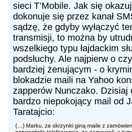
sieci T’Mobile. Jak się okazu
dokonuje się przez kanał SM
sądzę, że gdyby wyłączyć te
transmisji, to można by utrud
wszelkiego typu łajdackim s
podsłuchy. Ale najpierw o cz
bardziej żenującym - o krymi
blokadzie maili na Yahoo kon
zapperów Nunczako. Dzisiaj
bardzo niepokojący mail od 
Taratajcio:
(…) Marku, ze skrzynki giną maile z zamówien