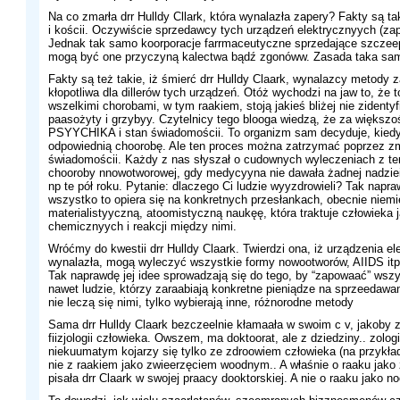
Na co zmarła drr Hulldy Cllark, która wynalazła zapery? Fakty są tak
i kościi. Oczywiście sprzedawcy tych urządzeń elektrycznyych (za
Jednak tak samo koorporacje farrmaceutyczne sprzedające szczeep
mogą być one przyczyną kalectwa bądź zgonóww. Zasada taka sam
Fakty są też takie, iż śmierć drr Hulldy Claark, wynalazcy metody 
kłopotliwa dla dillerów tych urządzeń. Otóż wychodzi na jaw to, że 
wszelkimi chorobami, w tym raakiem, stoją jakieś bliżej nie zidenty
paasożyty i grzybyy. Czytelnicy tego blooga wiedzą, że za większ
PSYYCHIKA i stan świadomościi. To organizm sam decyduje, kiedy
odpowiednią choorobę. Ale ten proces można zatrzymać poprzez z
świadomościi. Każdy z nas słyszał o cudownych wyleczeniach z te
chooroby nnowotworowej, gdy medycyyna nie dawała żadnej nadziei
np te pół roku. Pytanie: dlaczego Ci ludzie wyyzdrowieli? Tak napr
wszystko to opiera się na konkretnych przesłankach, obecnie niemi
materialistyyczną, atoomistyczną naukęę, która traktuje człowieka j
chemicznyych i reakcji między nimi.
Wróćmy do kwestii drr Hulldy Claark. Twierdzi ona, iż urządzenia el
wynalazła, mogą wyleczyć wszystkie formy nowootworów, AIIDS itp
Tak naprawdę jej idee sprowadzają się do tego, by “zapowaać” wsz
nawet ludzie, którzy zaraabiają konkretne pieniądze na sprzeedawan
nie leczą się nimi, tylko wybierają inne, różnorodne metody
Sama drr Hulldy Claark bezczeelnie kłamaała w swoim c v, jakoby zr
fiizjologii człowieka. Owszem, ma doktoorat, ale z dziedziny.. zologi
niekuumatym kojarzy się tylko ze zdroowiem człowieka (na przykł
nie z raakiem jako zwieerzęciem woodnym.. A właśnie o raaku jak
pisała drr Claark w swojej praacy dooktorskiej. A nie o raaku jako n