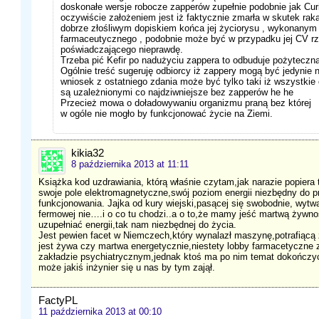
doskonałe wersje robocze zapperów zupełnie podobnie jak Cur
oczywiście założeniem jest iż faktycznie zmarła w skutek rak
dobrze złośliwym dopiskiem końca jej życiorysu , wykonanym 
farmaceutycznego , podobnie może być w przypadku jej CV r
poświadczającego nieprawdę.
Trzeba pić Kefir po nadużyciu zappera to odbuduje pożyteczną 
Ogólnie treść sugeruję odbiorcy iż zappery mogą być jedynie 
wniosek z ostatniego zdania może być tylko taki iż wszystki
są uzależnionymi co najdziwniejsze bez zapperów he he
Przecież mowa o doładowywaniu organizmu praną bez której
w ogóle nie mogło by funkcjonować życie na Ziemi.
kikia32
8 października 2013 at 11:11
Książka kod uzdrawiania, którą właśnie czytam,jak narazie popiera
swoje pole elektromagnetyczne,swój poziom energii niezbędny do 
funkcjonowania. Jajka od kury wiejski,pasącej się swobodnie, wytwa
fermowej nie….i o co tu chodzi..a o to,że mamy jeść martwą żywno
uzupełniać energii,tak nam niezbędnej do życia.
Jest pewien facet w Niemczech,który wynalazł maszynę,potrafiąc
jest żywa czy martwa energetycznie,niestety lobby farmacetyczne z
zakładzie psychiatrycznym,jednak ktoś ma po nim temat dokończyc..
może jakiś inżynier się u nas by tym zajął.
FactyPL
11 października 2013 at 00:10