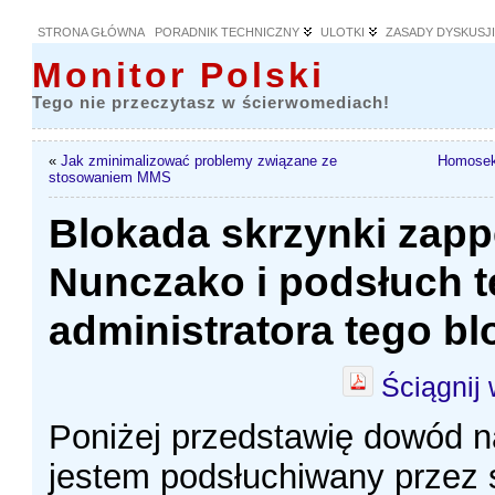
STRONA GŁÓWNA
PORADNIK TECHNICZNY
ULOTKI
ZASADY DYSKUSJ
Monitor Polski
Tego nie przeczytasz w ścierwomediach!
«
Jak zminimalizować problemy związane ze
Homoseks
stosowaniem MMS
Blokada skrzynki zap
Nunczako i podsłuch t
administratora tego bl
Ściągnij
Poniżej przedstawię dowód na
jestem podsłuchiwany przez 