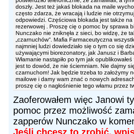
potwierdziło telefonicznie, że zamawiali, a t
doszły. Jest też jakaś blokada na maile wycho
często zdarza, że wracają i ludzie nie otrzym
odpowiedzi. Częściowa blokada jest także na
rezerwowej . Proszę cię o pomoc by sprawa b
Nunczako nie zniknęła z sieci, bo widzę, że ta
„czarnuchów”. Mafia Farmaceutyczna wszystko
najmniej ludzi dowiedziało się o tym co się dzi
używającymi biorezonatory, jak Janusz i Barbar
Włamanie nastąpiło po tym jak opublikowałeś 
jest to dowód, że nie ściemniam. Nie dajmy si
czarnuchom! Jak będzie trzeba to założymy 
mailowe i damy wam znać o nowych adresa
proszę cię o nagłośnienie tego włamu przez t
Zaoferowałem więc Janowi 
pomoc przez możliwość zam
zapperów Nunczako w komen
Jeśli chcesz to zrobić, wpi