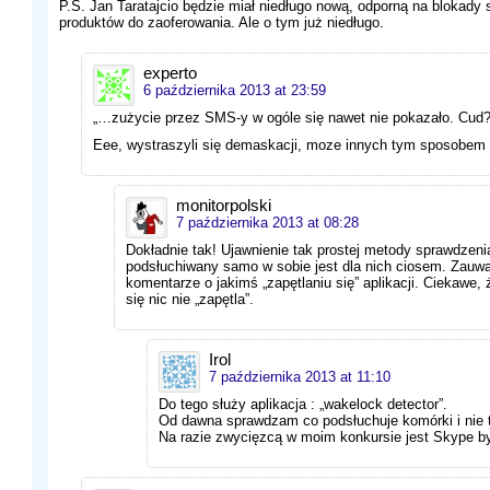
P.S. Jan Taratajcio będzie miał niedługo nową, odporną na blokady
produktów do zaoferowania. Ale o tym już niedługo.
experto
6 października 2013 at 23:59
„…zużycie przez SMS-y w ogóle się nawet nie pokazało. Cud?
Eee, wystraszyli się demaskacji, moze innych tym sposobem 
monitorpolski
7 października 2013 at 08:28
Dokładnie tak! Ujawnienie tak prostej metody sprawdzeni
podsłuchiwany samo w sobie jest dla nich ciosem. Zauwa
komentarze o jakimś „zapętlaniu się” aplikacji. Ciekawe, 
się nic nie „zapętla”.
Irol
7 października 2013 at 11:10
Do tego służy aplikacja : „wakelock detector”.
Od dawna sprawdzam co podsłuchuje komórki i nie t
Na razie zwycięzcą w moim konkursie jest Skype b