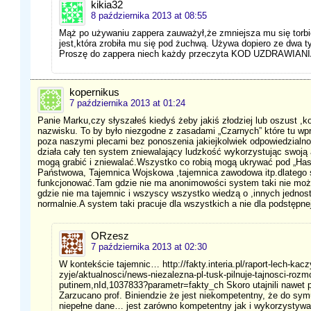
kikia32
8 października 2013 at 08:55
Mąż po używaniu zappera zauważył,że zmniejsza mu się torbie
jest,która zrobiła mu się pod żuchwą. Używa dopiero ze dwa tyg
Proszę do zappera niech każdy przeczyta KOD UZDRAWI
kopernikus
7 października 2013 at 01:24
Panie Marku,czy słyszałeś kiedyś żeby jakiś złodziej lub oszust ,k
nazwisku. To by było niezgodne z zasadami „Czarnych” które tu wpr
poza naszymi plecami bez ponoszenia jakiejkolwiek odpowiedzialn
działa cały ten system zniewalający ludzkość wykorzystując swoją
mogą grabić i zniewalać.Wszystko co robią mogą ukrywać pod „Ha
Państwowa, Tajemnica Wojskowa ,tajemnica zawodowa itp.dlatego
funkcjonować.Tam gdzie nie ma anonimowości system taki nie może
gdzie nie ma tajemnic i wszyscy wszystko wiedzą o ,innych jedno
normalnie.A system taki pracuje dla wszystkich a nie dla podstępnej
ORzesz
7 października 2013 at 02:30
W kontekście tajemnic… http://fakty.interia.pl/raport-lech-kacz
zyje/aktualnosci/news-niezalezna-pl-tusk-pilnuje-tajnosci-rozm
putinem,nId,1037833?parametr=fakty_ch Skoro utajnili nawet
Zarzucano prof. Biniendzie że jest niekompetentny, że do sym
niepełne dane… jest zarówno kompetentny jak i wykorzystywał