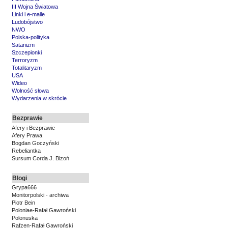
III Wojna Światowa
Linki i e-maile
Ludobójstwo
NWO
Polska-polityka
Satanizm
Szczepionki
Terroryzm
Totalitaryzm
USA
Wideo
Wolność słowa
Wydarzenia w skrócie
Bezprawie
Afery i Bezprawie
Afery Prawa
Bogdan Goczyński
Rebeliantka
Sursum Corda J. Bizoń
Blogi
Grypa666
Monitorpolski - archiwa
Piotr Bein
Poloniae-Rafał Gawroński
Polonuska
Rafzen-Rafał Gawroński