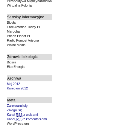
Perspektywa Międzynarodowa
Wirtualna Polonia
Serwisy informacyjne
Bibuła
Free America Today PL
Marucha
Prison Planet PL
Radio Pomost Arizona
Wolne Media
Zdrowie i ekologia
Biosiła
Eko Energia
Archiwa
Maj 2012
Kwiecień 2012
Meta
Zarejestruj się
Zaloguj się
Kanał
RSS
z wpisami
Kanał
RSS
z komentarzami
WordPress.org