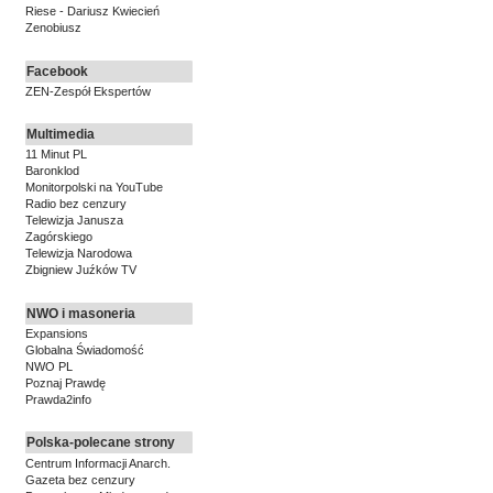
Riese - Dariusz Kwiecień
Zenobiusz
Facebook
ZEN-Zespół Ekspertów
Multimedia
11 Minut PL
Baronklod
Monitorpolski na YouTube
Radio bez cenzury
Telewizja Janusza
Zagórskiego
Telewizja Narodowa
Zbigniew Juźków TV
NWO i masoneria
Expansions
Globalna Świadomość
NWO PL
Poznaj Prawdę
Prawda2info
Polska-polecane strony
Centrum Informacji Anarch.
Gazeta bez cenzury