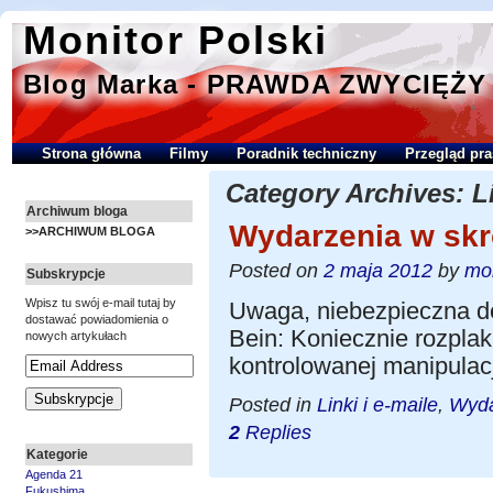
Monitor Polski
Blog Marka - PRAWDA ZWYCIĘŻY
Strona główna
Filmy
Poradnik techniczny
Przegląd pra
Category Archives:
L
Archiwum bloga
Wydarzenia w skró
>>ARCHIWUM BLOGA
Posted on
2 maja 2012
by
mon
Subskrypcje
Wpisz tu swój e-mail tutaj by
Uwaga, niebezpieczna dez
dostawać powiadomienia o
Bein: Koniecznie rozplak
nowych artykułach
kontrolowanej manipulac
Posted in
Linki i e-maile
,
Wyda
2
Replies
Kategorie
Agenda 21
Fukushima