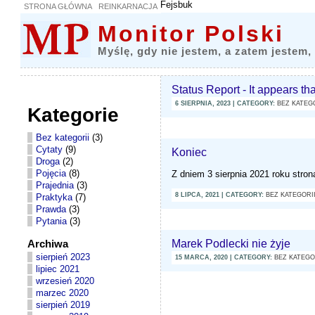
Fejsbuk
STRONA GŁÓWNA
REINKARNACJA
Monitor Polski
Myślę, gdy nie jestem, a zatem jestem,
Status Report - It appears tha
6 SIERPNIA, 2023 | CATEGORY:
BEZ KATEG
Kategorie
Bez kategorii
(3)
Cytaty
(9)
Koniec
Droga
(2)
Pojęcia
(8)
Z dniem 3 sierpnia 2021 roku stron
Prajednia
(3)
8 LIPCA, 2021 | CATEGORY:
BEZ KATEGORI
Praktyka
(7)
Prawda
(3)
Pytania
(3)
Archiwa
Marek Podlecki nie żyje
sierpień 2023
15 MARCA, 2020 | CATEGORY:
BEZ KATEGO
lipiec 2021
wrzesień 2020
marzec 2020
sierpień 2019