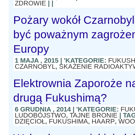
ZDROWIE
| |
Pożary wokół Czarnoby
być poważnym zagrożen
Europy
1 MAJA , 2015 | 'KATEGORIE:
FUKUSH
CZARNOBYL
,
SKAŻENIE RADIOAKT
Elektrownia Zaporoże na
drugą Fukushimą?
6 GRUDNIA , 2014 | 'KATEGORIE:
FUK
LUDOBÓJSTWO
,
TAJNE BRONIE
| TA
DZIĘCIOŁ
,
FUKUSHIMA
,
HAARP
,
WOO