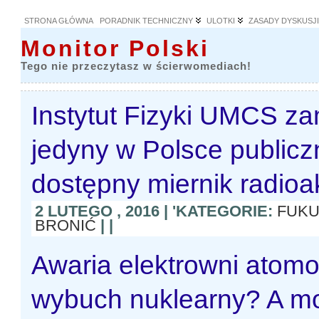
STRONA GŁÓWNA
PORADNIK TECHNICZNY
ULOTKI
ZASADY DYSKUSJ
Monitor Polski
Tego nie przeczytasz w ścierwomediach!
Instytut Fizyki UMCS z
jedyny w Polsce publicz
dostępny miernik radioa
2 LUTEGO , 2016 | 'KATEGORIE:
FUKU
BRONIĆ
| |
Awaria elektrowni atom
wybuch nuklearny? A m