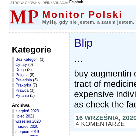
Fejsbuk
STRONA GŁÓWNA
REINKARNACJA
Monitor Polski
Myślę, gdy nie jestem, a zatem jestem,
Blip
Kategorie
…
Bez kategorii
(3)
Cytaty
(9)
Droga
(2)
buy augmentin o
Pojęcia
(8)
Prajednia
(3)
tract of medicin
Praktyka
(7)
Prawda
(3)
expensive indivi
Pytania
(3)
as check the fa
Archiwa
sierpień 2023
lipiec 2021
16 WRZEŚNIA, 202
wrzesień 2020
4 KOMENTARZE
marzec 2020
sierpień 2019