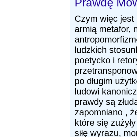
Prawdę Mów
Czym więc jest
armią metafor, 
antropomorfizm
ludzkich stosun
poetycko i reto
przetransponow
po długim użyt
ludowi kanonicz
prawdy są złuda
zapomniano , że
które się zużyły
siłę wyrazu, mo