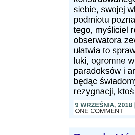
siebie, swojej 
podmiotu pozna
tego, myśliciel r
obserwatora ze
ułatwia to spra
luki, ogromne 
paradoksów i an
będąc świadomy
rezygnacji, ktoś
9 WRZEŚNIA, 2018
ONE COMMENT