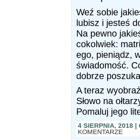
Weź sobie jakie
lubisz i jesteś 
Na pewno jakie
cokolwiek: matr
ego, pieniądz, 
świadomość. Coś
dobrze poszuka
A teraz wyobraź
Słowo na ołtar
Pomaluj jego lit
4 SIERPNIA, 2018 
KOMENTARZE