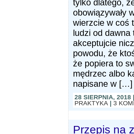
tylko dlatego, ż
obowiązywały w 
wierzcie w coś t
ludzi od dawna 
akceptujcie nic
powodu, że ktoś
że popiera to s
mędrzec albo kap
napisane w […]
28 SIERPNIA, 2018
PRAKTYKA
|
3 KOM
Przepis na 