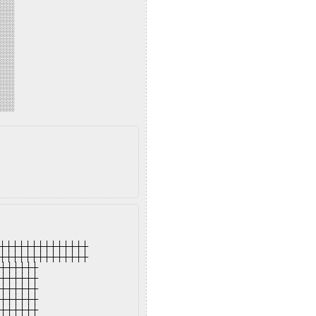
░░░
░░░
░░░
░░░
░░░
░░░
░░░
░░░
░░░
░░░
░░░
┼┼┼┼┼┼┼┼┼┼┼┼┼┼
┼┼┼┼┼┼┼┼┼┼┼┼┼┼
┼┼┼┼┼┼┼
┼┼┼┼┼┼┼
┼┼┼┼┼┼┼
┼┼┼┼┼┼┼
┼┼┼┼┼┼┼