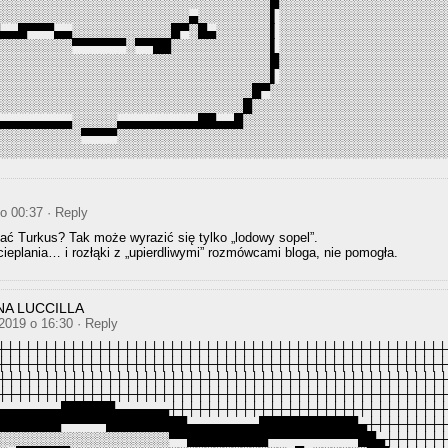
░░░░░░░░░░░░░░░░░░░░░░░░░░░░░░░█░░░░░░░░░░░░░░░░░░
░░░░░░░░░░░░░░░░░░░░░░▄░░░░░░░░▌░░░░░░░░░░░░░░░░░░
█▄▄█▀▀▀▄▄░░░░░░░░░░░█▀░█▄░░░░░░▌░░░░░░░░░░░░░░░░░░
░░░░░░░░░▀▀▀▀▀▀░▀▀██░░░░░░░░░░░▌░░░░░░░░░░░░░░░░░░
░░░░░░░░░░░░░░░░░░░░░░░░░░░░░░░█░░░░░░░░░░░░░░░░░░
░░░░░░░░░░░░░░░░░░░░░░░░░░░░░░░▌░░░░░░░░░░░░░░░░░░
░░░░░░░░░░░░░░░░░░░░░░░░░░░░░█▀░░░░░░░░░░░░░░░░░░░
░░░░░░░░░░░░░░░░░░░░░░░░░░░░█░░░░░░░░░░░░░░░░░░░░░
▄▄▄▄▄▄▄▄▄░░░░░▄▄▄▄▄▄▄▄▄██▄▄█░░░░░░░░░░░░░░░░░░░░░░
░░░░░░░░░░▀▀▀▀░░░░░░░░░░░░░░░░░░░░░░░░░░░░░░░░░░░░
░░░░░░░░░░░░░░░░░░░░░░░░░░░░░░░░░░░░░░░░░░░░░░░░░░
 o 00:37
· Reply
ać Turkus? Tak może wyrazić się tylko „lodowy sopel”.
ieplania… i rozłąki z „upierdliwymi” rozmówcami bloga, nie pomogła.
NA LUCCILLA
 2019 o 16:30
· Reply
┼┼┼┼┼┼┼┼┼┼┼┼┼┼┼┼┼┼┼┼┼┼┼┼┼┼┼┼┼┼┼┼┼┼┼┼┼┼┼┼┼┼┼┼┼┼┼┼┼┼
┼┼┼┼┼┼┼┼┼┼┼┼┼┼┼┼┼┼┼┼┼┼┼┼┼┼┼┼┼┼┼┼┼┼┼┼┼┼┼┼┼┼┼┼┼┼┼┼┼┼
┼┼┼┼┼┼┼┼┼┼┼┼┼┼┼┼┼┼┼┼┼┼┼┼┼┼┼┼┼┼┼┼┼┼┼┼┼┼┼┼┼┼┼┼┼┼┼┼┼
┼┼┼┼┼┼┼┼┼┼┼┼┼┼┼┼┼┼┼┼┼┼┼┼┼┼┼┼┼┼┼┼┼┼┼┼┼┼┼┼┼┼┼┼┼┼┼┼┼
▄▄▄▄▄▄▄██████▄▄▄▄▄▄┼┼┼┼┼┼┼┼┼┼┼┼┼┼┼┼┼┼┼┼┼┼┼┼┼┼┼┼┼┼
███████▀▀▀▀▀█████████▄▄▄▄▄▄▄▄███████████▄┼┼┼┼┼┼┼┼
░░░░░░░░░░░░░░░░░░░▀▀█████████▀▀▀▀▀▀▀▀▀▀██▄┼┼┼┼┼┼