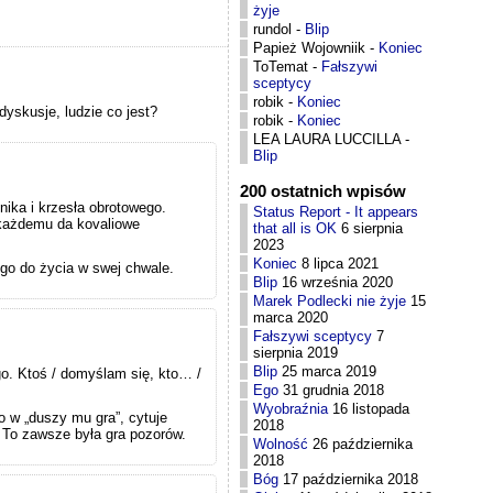
żyje
rundol
-
Blip
Papież Wojowniik
-
Koniec
ToTemat
-
Fałszywi
sceptycy
robik
-
Koniec
dyskusje, ludzie co jest?
robik
-
Koniec
LEA LAURA LUCCILLA
-
Blip
200 ostatnich wpisów
nika i krzesła obrotowego.
Status Report - It appears
 każdemu da kovaliowe
that all is OK
6 sierpnia
2023
Koniec
8 lipca 2021
 go do życia w swej chwale.
Blip
16 września 2020
Marek Podlecki nie żyje
15
marca 2020
Fałszywi sceptycy
7
sierpnia 2019
Blip
25 marca 2019
go. Ktoś / domyślam się, kto… /
Ego
31 grudnia 2018
Wyobraźnia
16 listopada
co w „duszy mu gra”, cytuje
2018
ą. To zawsze była gra pozorów.
Wolność
26 października
2018
Bóg
17 października 2018