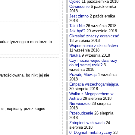
Ojciec
11 października 2018
Oświecenie
6 października
2018
Jest zimno
2 października
2018
Tak i Nie
26 września 2018
Jak być?
20 września 2018
Określać znaczy ograniczać
18 września 2018
sarkastycznego o monitorze to
Wspomnienie z dzieciństwa
11 września 2018
Nauka
9 września 2018
Czy można wejść dwa razy
do tej samej rzeki?
3
września 2018
Prawdę Mówiąc
1 września
rtościowana, bo nikt jej nie
2018
Empatia wszechogarniająca.
30 sierpnia 2018
Walka z Megaparchem w
Astralu
29 sierpnia 2018
Nie wierzcie
28 sierpnia
2018
wpis, napisany przez kogoś
Przebudzenie
26 sierpnia
2018
Zatopieni w słowach
24
sierpnia 2018
0. Dogmat metafizyczny
23