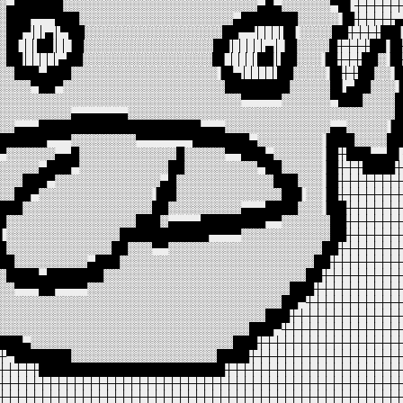
░▄██████░░░░░░░░░░░░░░░░░░░░░░░░▄█▄░░░░░░▀█▌┼┼┼┼┼
░███▀▀▀███░░░░░░░░░░░░░░░░░░░▄███████░░░░░▐█┼┼┼┼┼
░██▀││▄│▀██░░░░░░░░░░░░░░░░░██▀▀││││█▌░░░░██┼┼┼┼██
░█▌││██││▐█░░░░░░░░░░░░░░░░██│││││▄│▐█░░░░█┼┼┼┼██▐
░██│││││▄██░░░░░░░░░░░░░░░░█▌││││██│██░░░▐█┼┼┼██░▐
░░███▄███░░░░░░░░░░░░░░░░░░▐█▄│││││██░░░░▐█┼┼██░░▐
░░░░▀██▀░░░░░░░░░░░░░░░░░░░░████████░░░░░█▌▄██░░░
░░░░░░░░░░░░░░░░░░░░░░░░░░░░░░▀▀▀▀▀░░░░░░▀███░░░░
░░░░░░░░░▄▄▄▄▄▄▄░░░░░░░░░░░░░░░░░░░░░░░░░░░░░░░░░
░░▄▄▄████████████████████▄▄▄░░░░░░░░░░░░░▄▄░░░░░▐
██████▀▀▀░░░░░░░░▀▀▀▀▀▀▀███████▄░░░░░░░░▐███░░░░█
▀░░░░░░▄▄█░░░░░░░░░░░░█░░░░░▀▀███▄░░░░░░▐█┼███▄▄█
░░░░░▄███▀░░░░░░░░░░░██░░░░░░░░░▀██░░░░░▐█┼┼┼████
░░░███▀░░░░░░░░░░░░░▄█░░░░░░░░░░░░███░░░▐█┼┼┼┼┼┼┼
░░██▀░░░░░░░░░░░░░░▐██░░░░░░░░░░░░░██▌░░▐█┼┼┼┼┼┼┼
███░░░░░░░░░░░░░░░░██░░░░░░░░░▄▄▄████░░░▐██┼┼┼┼┼┼
█░░░░░░░░░░░░░░░░███░▄▄▄▄████████▀▀░░░░░░██┼┼┼┼┼┼
▌░░░░░░░░░░░░░░███████████▀▀▀▀░░░░░░░░░░░██┼┼┼┼┼┼
█░░░░░░░░░░░░░██░░░▀▀░░░░░░░░░░░░░░░░░░░██┼┼┼┼┼┼┼
██░░░░░░░░░▄███░░░░░░░░░░░░░░░░░░░░░░░░██┼┼┼┼┼┼┼┼
░████▄███████░░░░░░░░░░░░░░░░░░░░░░░░░██┼┼┼┼┼┼┼┼┼
░░▀▀▀██▀▀▀▀░░░░░░░░░░░░░░░░░░░░░░░░░███┼┼┼┼┼┼┼┼┼┼
░░░░░░░░░░░░░░░░░░░░░░░░░░░░░░░░░░░██▀┼┼┼┼┼┼┼┼┼┼┼
░░░░░░░░░░░░░░░░░░░░░░░░░░░░░░░░░███┼┼┼┼┼┼┼┼┼┼┼┼┼
░░░░░░░░░░░░░░░░░░░░░░░░░░░░░░░███▀┼┼┼┼┼┼┼┼┼┼┼┼┼┼
███▄░░░░░░░░░░░░░░░░░░░░░░░░░███┼┼┼┼┼┼┼┼┼┼┼┼┼┼┼┼┼
┼▀███████░░░░░░░░░░░░░░░░░░████┼┼┼┼┼┼┼┼┼┼┼┼┼┼┼┼┼┼
┼┼┼┼┼███████████████████████┼┼┼┼┼┼┼┼┼┼┼┼┼┼┼┼┼┼┼┼┼
┼┼┼┼┼┼┼┼┼┼┼┼┼┼┼┼┼┼┼┼┼┼┼┼┼┼┼┼┼┼┼┼┼┼┼┼┼┼┼┼┼┼┼┼┼┼┼┼┼
┼┼┼┼┼┼┼┼┼┼┼┼┼┼┼┼┼┼┼┼┼┼┼┼┼┼┼┼┼┼┼┼┼┼┼┼┼┼┼┼┼┼┼┼┼┼┼┼┼