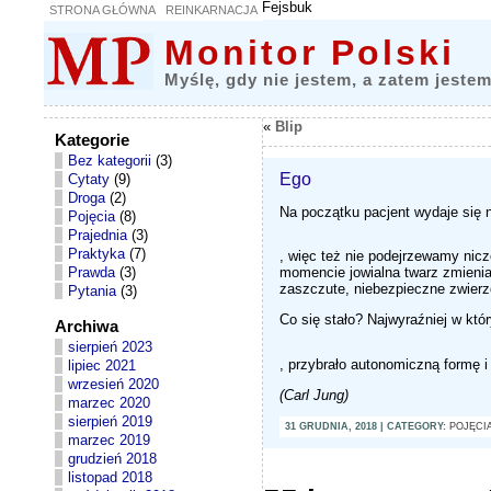
Fejsbuk
STRONA GŁÓWNA
REINKARNACJA
Monitor Polski
Myślę, gdy nie jestem, a zatem jestem
«
Blip
Kategorie
Bez kategorii
(3)
Ego
Cytaty
(9)
Droga
(2)
Na początku pacjent wydaje się 
Pojęcia
(8)
Prajednia
(3)
p
Praktyka
(7)
, więc też nie podejrzewamy ni
u
Prawda
(3)
momencie jowialna twarz zmienia 
t
zaszczute, niebezpieczne zwierzę
Pytania
(3)
t
y
Co się stało? Najwyraźniej w kt
g
Archiwa
e
sierpień 2023
T
n
, przybrało autonomiczną formę i
lipiec 2021
h
.
i
wrzesień 2020
s
(Carl Jung)
s
marzec 2020
i
i
sierpień 2019
t
31 GRUDNIA, 2018 | CATEGORY:
POJĘCI
s
e
marzec 2019
b
grudzień 2018
e
listopad 2018
c