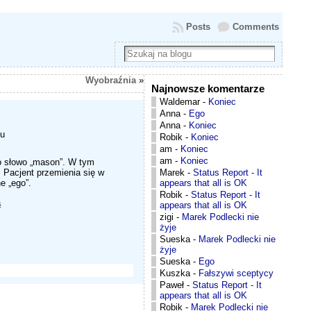
Posts
Comments
Wyobraźnia
»
Najnowsze komentarze
Waldemar
-
Koniec
Anna
-
Ego
Anna
-
Koniec
ku
Robik
-
Koniec
am
-
Koniec
am
-
Koniec
o słowo „mason”. W tym
Marek
-
Status Report - It
. Pacjent przemienia się w
appears that all is OK
e „ego”.
Robik
-
Status Report - It
ą
appears that all is OK
zigi
-
Marek Podlecki nie
żyje
Sueska
-
Marek Podlecki nie
żyje
Sueska
-
Ego
Kuszka
-
Fałszywi sceptycy
Paweł
-
Status Report - It
appears that all is OK
Robik
-
Marek Podlecki nie