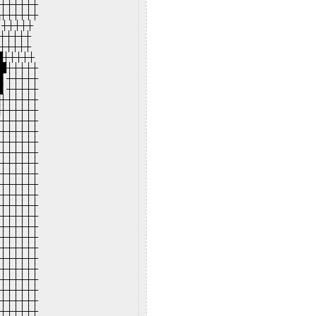
┼┼┼┼┼┼┼
▄┼┼┼┼┼┼
▌┼┼┼┼┼
█┼┼┼┼┼
█┼┼┼┼┼
█┼┼┼┼┼
▐█┼┼┼┼┼
█▌┼┼┼┼┼
█▌┼┼┼┼┼
█┼┼┼┼┼┼
█┼┼┼┼┼┼
▌┼┼┼┼┼┼
┼┼┼┼┼┼┼
┼┼┼┼┼┼┼
┼┼┼┼┼┼┼
┼┼┼┼┼┼┼
┼┼┼┼┼┼┼
┼┼┼┼┼┼┼
┼┼┼┼┼┼┼
┼┼┼┼┼┼┼
┼┼┼┼┼┼┼
┼┼┼┼┼┼┼
┼┼┼┼┼┼┼
┼┼┼┼┼┼┼
┼┼┼┼┼┼┼
┼┼┼┼┼┼┼
┼┼┼┼┼┼┼
┼┼┼┼┼┼┼
┼┼┼┼┼┼┼
┼┼┼┼┼┼┼