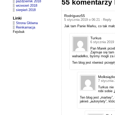
55 komentarzy
październik 2018
a
u
wrzesień 2018
s
sierpień 2018
e
Rodriguez55
a
Linki
5 stycznia 2019 o 06:21
· Reply
q
Strona Główna
u
Jak tam Panie Marku, co tak mało 
Reinkarnacja
a
Fejsbuk
l
i
Turkus
t
6 stycznia 2019
y
c
Pan Marek przeb
a
Zajmuje się tam
l
wahadełko, byśmy mogli za 
l
Ten blog jest również przeję
e
d
t
o
Molksiążk
n
7 stycznia
e
e
Turkus nie 
d
robi sobie „
o
Ten blog jest „martwy”,
n
jakieś „autorytety”, kt
e
n
a
t