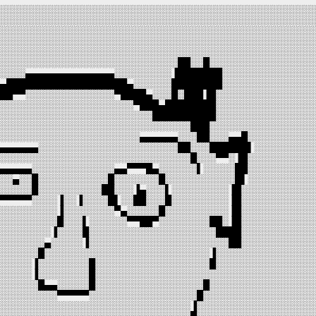
░░░░░░░░░░░░░░░░░░░░░░░░░░░░░░░░░░░░░░░░░░░░░░░░░
░░░░░░░░░░░░░░░░░░░░░░░░░░░░░░░░░░░░░░░░░░░░░░░░░
░░░░░░░░░░░░░░░░░░░░░░░░░░░░░░░░░░░░░░░░░░░░░░░░░░
░░░░░░░░░░░░░░░░░░░░░░░░░░░░░░░░░░░░░░░░░░░░░░░░░░
░░░░░░░░░░░░░░░░░░░░░░░░░░░░░░░░░░░░░░░░░░░░░░░░░░
░░░░░░░░░░░░░░░░░░░░░░░░░░░░░██░░█░░░░░░░░░░░░░░░░
░░░░░▄▄▄▄▄▄▄▄▄▄▄▄▄▄░░░░░░░░░▐███████░░░░░░░░░░░░░░
▄▄███████████████████▄░░░░░░████████░░░░░░░░░░░░░░
███▀▀░░░░░░░░░░░░░░▀████▄░░░█░███▐█░░░░░░░░░░░░░░░
░░░░░░░░░░░░░░░░░░░░░░▀███▄████████░░░░░░░░░░░░░░░
░░░░░░░░░░░░░░░░░░░░░░░░░██████████░░░░░░░░░░░░░░░
░░░░░░░░░░░░░░░░░░░░░░░░░░░░░░░███░░░░░░░░░░░░░░░░
░░░░░░░░░░░░░░░░░░░░░░░▄▄▄▄▄▄░░░██░░░▄▄█░░░░░░░░░░
▄▄▄▄▄▄▄░░░░░░░░░░░░░░░░░░░░░░██░░░██████▌░░░░░░░░░
░░░░░░░░░░░░░░░░░░░░░░░░░░░░░░░█░░░▀▀░▐█░░░░░░░░░░
▄▄▄▄▄▄░░░░░░░░░░░░░▄▄▀▀▀█▄░░░░░░▌░░░░░██░░░░░░░░░░
░░░▄░░█░░░░░░░░░░░█░░░░░░░█░░░░░░░░░░░█▌░░░░░░░░░░
░░░░░░█░░░░░░░░░░██░░░▐▄░░░▌░░░░░░░░░▐█░░░░░░░░░░░
▀▀▀▀▀▀░░░░▐░░▐░░░░█▌░░██░░░█░░░░░░░░░▐█░░░░░░░░░░░
░░░░░░░░░░▐░░░░░░░░▀▄░░░░░█░░░░░░░░░░▐█░░░░░░░░░░░
░░░░░░░░░░█░░░▌░░░░░░▀▀██▀░░░░░░░░██░▐█░░░░░░░░░░░
░░░░░░░░░▐░░░░█░░░░░░░░░░░░░░░░░░░░████░░░░░░░░░░░
░░░░░░░░▄░░░░░▐░░░░░░░░░░░░░░░░░░░░░░██░░░░░░░░░░░
░░░░░░░█░░░░░░░░░░░░░░░░░░░░░░░░░░▐░░░░░░░░░░░░░░░
░░░░░░▐░░░░░░░░█░░░░░░░░░░░░░░░░░░█░░░░░░░░░░░░░░░
░░░░░░▐░░░░░░░░█░░░░░░░░░░░░░░░░░░░░░░░░░░░░░░░░░░
░░░░░░░█▄▄░░░░░█░░░░░░░░░░░░░░░░░█░░░░░░░░░░░░░░░░
░░░░░░░░░░▀▀▀▀▀░░░░░░░░░░░░░░░░░█░░░░░░░░░░░░░░░░░
░░░░░░░░░░░░░░░░░░░░░░░░░░░░░░░▐░░░░░░░░░░░░░░░░░░