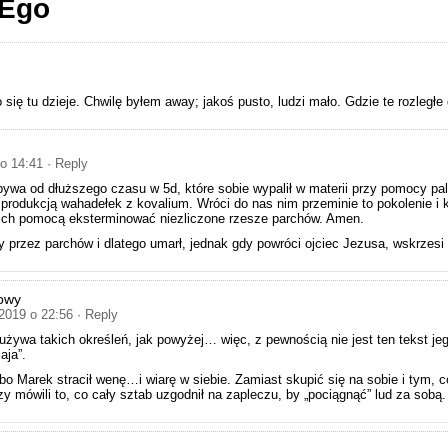
 Ego
się tu dzieje. Chwilę byłem away; jakoś pusto, ludzi mało. Gdzie te rozległe 
 o 14:41
· Reply
ywa od dłuższego czasu w 5d, które sobie wypalił w materii przy pomocy pal
 produkcją wahadełek z kovalium. Wróci do nas nim przeminie to pokolenie i
ich pomocą eksterminować niezliczone rzesze parchów. Amen.
ty przez parchów i dlatego umarł, jednak gdy powróci ojciec Jezusa, wskrzesi
owy
 2019 o 22:56
· Reply
używa takich określeń, jak powyżej… więc, z pewnością nie jest ten tekst je
jaja”.
 bo Marek stracił wenę…i wiarę w siebie. Zamiast skupić się na sobie i tym, 
órzy mówili to, co cały sztab uzgodnił na zapleczu, by „pociągnąć” lud za sob