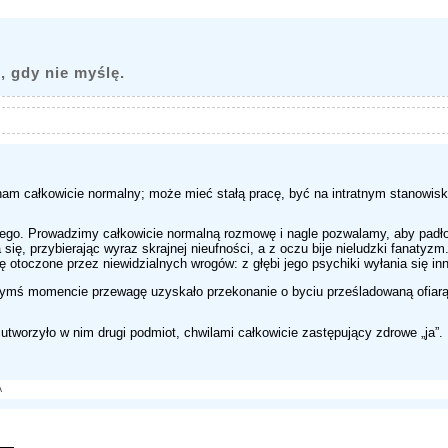
, gdy nie myślę.
nam całkowicie normalny; może mieć stałą pracę, być na intratnym stanowis
czego. Prowadzimy całkowicie normalną rozmowę i nagle pozwalamy, aby padł
się, przybierając wyraz skrajnej nieufności, a z oczu bije nieludzki fanatyzm
 otoczone przez niewidzialnych wrogów: z głębi jego psychiki wyłania się inn
órymś momencie przewagę uzyskało przekonanie o byciu prześladowaną ofiar
 utworzyło w nim drugi podmiot, chwilami całkowicie zastępujący zdrowe „ja”.
A