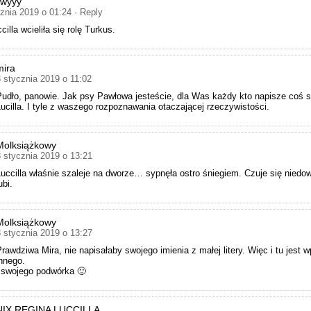
awyyy
cznia 2019 o 01:24
· Reply
cilla wcieliła się rolę Turkus.
mira
8 stycznia 2019 o 11:02
Pudło, panowie. Jak psy Pawłowa jesteście, dla Was każdy kto napisze coś 
Lucilla. I tyle z waszego rozpoznawania otaczającej rzeczywistości.
Molksiążkowy
8 stycznia 2019 o 13:21
Luccilla właśnie szaleje na dworze… sypnęła ostro śniegiem. Czuje się niedowa
ubi.
Molksiążkowy
8 stycznia 2019 o 13:27
Prawdziwa Mira, nie napisałaby swojego imienia z małej litery. Więc i tu jest 
innego.
j swojego podwórka 🙂
NIX REGINA LUCCILLA