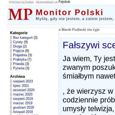
Fejsbuk
STRONA GŁÓWNA
REINKARNACJA
Monitor Polski
Myślę, gdy nie jestem, a zatem jestem,
«
Marek Podlecki nie żyje
Kategorie
Bez kategorii
(3)
Fałszywi sc
Cytaty
(9)
Droga
(2)
Pojęcia
(8)
Prajednia
(3)
Ja wiem, Ty jes
Praktyka
(7)
Prawda
(3)
zwanym poszuk
Pytania
(3)
śmiałbym nawet
Archiwa
sierpień 2023
b
lipiec 2021
, że wierzysz w 
u
wrzesień 2020
y
marzec 2020
a
codziennie pró
sierpień 2019
m
marzec 2019
o
umysły telwizja,
grudzień 2018
x
listopad 2018
i