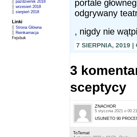
portale głównego
październik 2018
l
o
wrzesień 2018
odgrywany teat
n
sierpień 2018
l
i
Linki
n
T
Strona Główna
, nigdy nie wątp
e
h
Reinkarnacja
e
Fejsbuk
m
a
7 SIERPNIA, 2019 
r
k
e
t
3 komenta
i
n
g
t
sceptycy
o
w
h
i
c
ZNACHOR
h
5 stycznia 2021 o 00:2
r
e
USUNIETO 90 PROCE
s
u
l
ToTemat
t