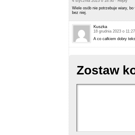
4 stycznia 2023 o 18:50
· Reply
s
a
Wiele osób nie potrzebuje wiary, bo 
r
bez niej.
e
i
n
Kuszka
a
18 grudnia 2023 o 11:2
p
p
A co całkiem dobry tek
r
o
p
r
i
Zostaw k
a
t
e
f
o
r
n
i
c
o
t
i
n
e
w
i