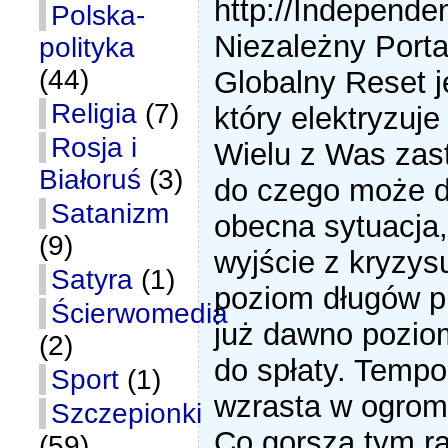
http://Independen
Polska-
Niezależny Porta
polityka
(44)
Globalny Reset 
Religia
(7)
który elektryzuje
Rosja i
Wielu z Was zas
Białoruś
(3)
do czego może 
Satanizm
obecna sytuacja, 
(9)
wyjście z kryzys
Satyra
(1)
poziom długów p
Ścierwomedia
już dawno pozio
(2)
do spłaty. Tempo
Sport
(1)
wzrasta w ogrom
Szczepionki
Co gorsza tym r
(59)