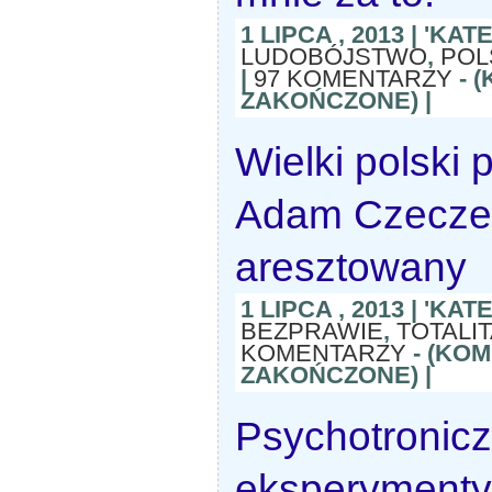
1 LIPCA , 2013 | 'KA
LUDOBÓJSTWO
,
POL
|
97 KOMENTARZY
-
(
ZAKOŃCZONE)
|
Wielki polski p
Adam Czecze
aresztowany
1 LIPCA , 2013 | 'KA
BEZPRAWIE
,
TOTALI
KOMENTARZY
-
(KO
ZAKOŃCZONE)
|
Psychotronic
eksperymenty