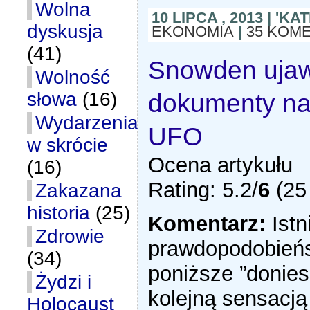
Wolna
10 LIPCA , 2013 | 'K
dyskusja
EKONOMIA
|
35 KOM
(41)
Snowden uja
Wolność
dokumenty na
słowa
(16)
Wydarzenia
UFO
w skrócie
Ocena artykułu
(16)
Rating: 5.2/
6
(25 
Zakazana
historia
(25)
Komentarz:
Istn
Zdrowie
prawdopodobieńs
(34)
poniższe ”donies
Żydzi i
kolejną sensacj
Holocaust