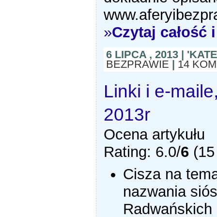
www.aferyibezpr
»
Czytaj całość
6 LIPCA , 2013 | 'KA
BEZPRAWIE
|
14 KO
Linki i e-maile
2013r
Ocena artykułu
Rating: 6.0/
6
(15 
Cisza na tema
nazwania siós
Radwańskich „