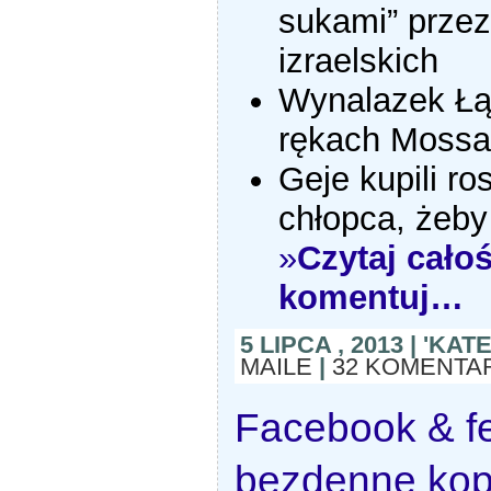
sukami” przez
izraelskich
Wynalazek Łą
rękach Mossa
Geje kupili ro
chłopca, żeby
»
Czytaj całoś
komentuj…
5 LIPCA , 2013 | 'KA
MAILE
|
32 KOMENTA
Facebook & fe
bezdenne kop