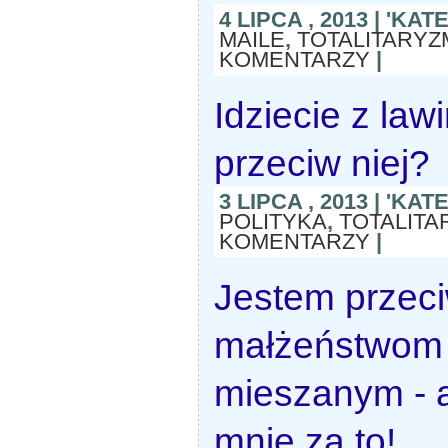
4 LIPCA , 2013 | 'KA
MAILE
,
TOTALITARYZ
KOMENTARZY
|
Idziecie z law
przeciw niej?
3 LIPCA , 2013 | 'KA
POLITYKA
,
TOTALITA
KOMENTARZY
|
Jestem przec
małżeństwom
mieszanym - a
mnie za to!