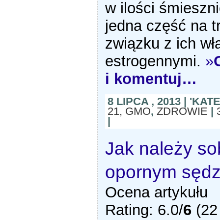
w ilości śmieszni
jedna część na tr
związku z ich wł
estrogennymi.
»
i komentuj…
8 LIPCA , 2013 | 'KA
21, GMO
,
ZDROWIE
|
|
Jak należy sob
opornym sędz
Ocena artykułu
Rating: 6.0/
6
(22 