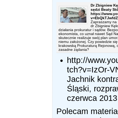
Dr Zbigniew Kę
sędzi Beaty Stó
https://www.y
v=EbQkTJwfdZ
Zapraszamy na 
dr Zbigniew Kę
działania prokuratur i sądów. Bezp
ekonomista, co uznał nawet Sąd Na
skutecznie realizuje swój plan umo
niemu założonej. Czy powiedzie się
krakowską Prokuraturą Rejonową, 
zasadne żądania?
http://www.y
tch?v=IzOr-V
Jachnik kont
Śląski, rozpr
czerwca 2013
Polecam materia