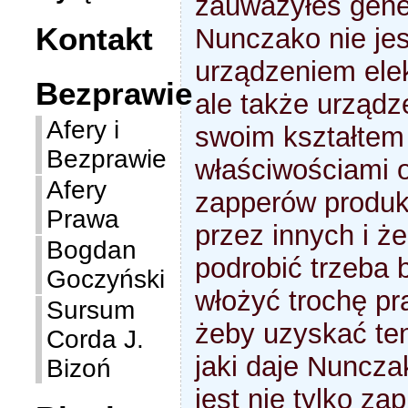
zauważyłeś gene
Kontakt
Nunczako nie jes
urządzeniem ele
Bezprawie
ale także urządz
Afery i
swoim kształtem 
Bezprawie
właściwościami 
Afery
zapperów produ
Prawa
przez innych i ż
Bogdan
podrobić trzeba 
Goczyński
włożyć trochę pr
Sursum
żeby uzyskać te
Corda J.
jaki daje Nuncza
Bizoń
jest nie tylko zap