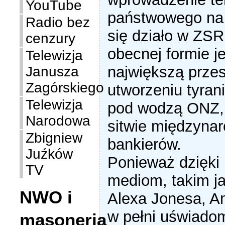
YouTube
państwowego na 
Radio bez
się działo w ZS
cenzury
obecnej formie je
Telewizja
największą prze
Janusza
Zagórskiego
utworzeniu tyrani
Telewizja
pod wodzą ONZ, 
Narodowa
sitwie międzyna
Zbigniew
bankierów.
Juźków
Ponieważ dzięki
TV
mediom, takim ja
NWO i
Alexa Jonesa, A
w pełni uświadom
masoneria