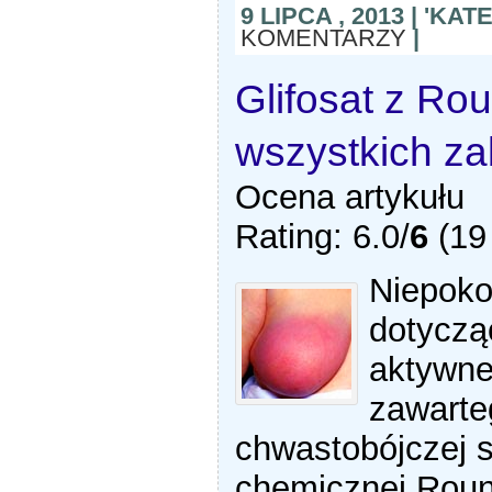
9 LIPCA , 2013 | 'KA
KOMENTARZY
|
Glifosat z Ro
wszystkich za
Ocena artykułu
Rating: 6.0/
6
(19 
Niepoko
dotycząc
aktywne
zawarte
chwastobójczej s
chemicznej Rou