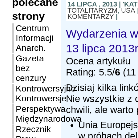
polecane
14 LIPCA , 2013 | 'K
TOTALITARYZM
,
USA
strony
KOMENTARZY
|
Centrum
Wydarzenia w 
Informacji
13 lipca 2013r
Anarch.
Gazeta
Ocena artykułu
bez
Rating: 5.5/
6
(11 
cenzury
Dzisiaj kilka lin
Kontrowersyjne
Nie wszystkie z o
Kontrowersje
Perspektywa
chwili, ale wart
Międzynarodowa
Unia Europejs
Rzecznik
w próbach del