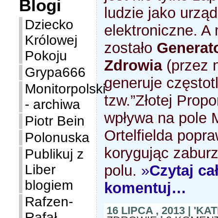
Blogi
ludzie jako urzą
Dziecko
elektroniczne. A
Królowej
zostało
Generat
Pokoju
Zdrowia
(przez n
Grypa666
generuje częstot
Monitorpolski
tzw.”Złotej Propor
- archiwa
wpływa na pole 
Piotr Bein
Ortelfielda popra
Polonuska
korygując zabur
Publikuj z
polu.
»
Czytaj ca
Liber
blogiem
komentuj…
Rafzen-
16 LIPCA , 2013 | 'K
Rafał