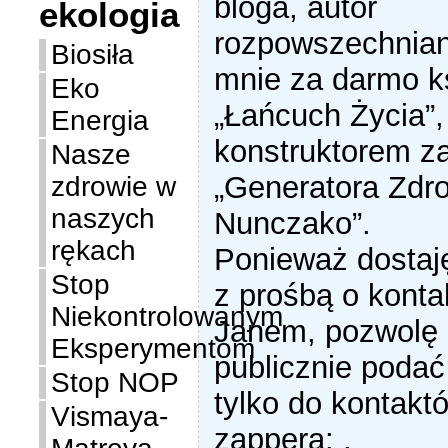
bloga, autor
ekologia
rozpowszechnian
Biosiła
mnie za darmo k
Eko
„Łańcuch Życia”,
Energia
konstruktorem z
Nasze
„Generatora Zdr
zdrowie w
naszych
Nunczako”.
rękach
Ponieważ dostaję
Stop
z prośbą o kont
Niekontrolowanym
Janem, pozwolę 
Eksperymentom
publicznie podać
Stop NOP
tylko do kontakt
Vismaya-
zappera: .