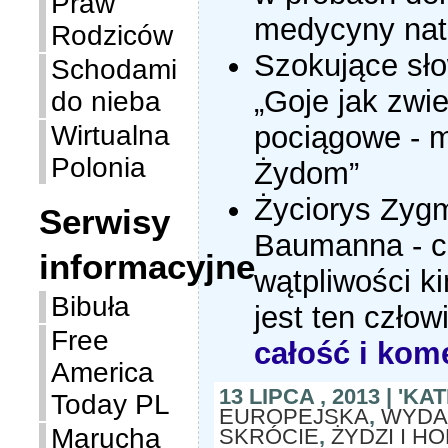
Praw
medycyny nat
Rodziców
Szokujące sło
Schodami
„Goje jak zwi
do nieba
Wirtualna
pociągowe - m
Polonia
Żydom”
Życiorys Zyg
Serwisy
Baumanna - c
informacyjne
wątpliwości 
Bibuła
jest ten czło
Free
całość i ko
America
13 LIPCA , 2013 | 'K
Today PL
EUROPEJSKA
,
WYDA
Marucha
SKRÓCIE
,
ŻYDZI I H