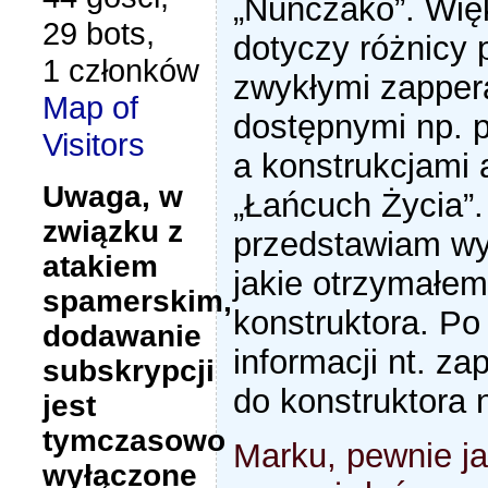
„Nunczako”. Wię
29 bots,
dotyczy różnicy
1 członków
zwykłymi zapper
Map of
dostępnymi np. p
Visitors
a konstrukcjami 
Uwaga, w
„Łańcuch Życia”.
związku z
przedstawiam wy
atakiem
jakie otrzymałem
spamerskim,
konstruktora. Po
dodawanie
informacji nt. za
subskrypcji
do konstruktora 
jest
tymczasowo
Marku, pewnie j
wyłączone