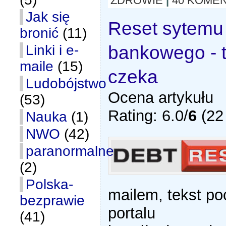
ZDROWIE
|
40 KOME
Jak się
Reset sytemu
bronić
(11)
bankowego - 
Linki i e-
maile
(15)
czeka
Ludobójstwo
Ocena artykułu
(53)
Rating: 6.0/
6
(22 
Nauka
(1)
NWO
(42)
paranormalne
(2)
Polska-
mailem, tekst po
bezprawie
portalu
(41)