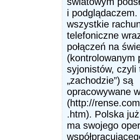
światowym pods
i podglądaczem. 
wszystkie rachun
telefoniczne wr
połączeń na świ
(kontrolowanym 
syjonistów, czyli 
„zachodzie”) są
opracowywane w 
(http://rense.com
.htm). Polska ju
ma swojego oper
współpracującego