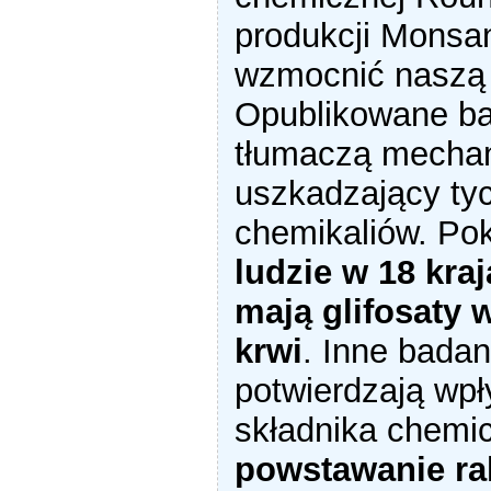
produkcji Monsa
wzmocnić naszą 
Opublikowane b
tłumaczą mecha
uszkadzający ty
chemikaliów. Po
ludzie w 18 kra
mają glifosaty 
krwi
. Inne badan
potwierdzają wpł
składnika chemi
powstawanie rak