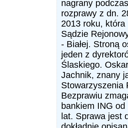
nagrany podcza
rozprawy z dn. 
2013 roku, która
Sądzie Rejonow
- Białej. Stroną 
jeden z dyrekto
Ślaskiego. Oskar
Jachnik, znany j
Stowarzyszenia 
Bezprawiu zmaga
bankiem ING od 
lat. Sprawa jest 
dokładnie opisa