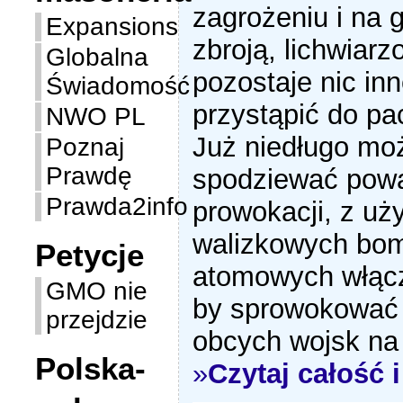
zagrożeniu i na g
Expansions
zbroją, lichwiarz
Globalna
pozostaje nic in
Świadomość
przystąpić do pa
NWO PL
Już niedługo mo
Poznaj
Prawdę
spodziewać pow
Prawda2info
prowokacji, z uż
walizkowych bo
Petycje
atomowych włącz
GMO nie
by sprowokować 
przejdzie
obcych wojsk na
Polska-
»
Czytaj całość