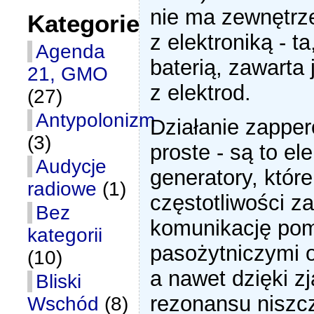
nie ma zewnętrz
Kategorie
z elektroniką - ta
Agenda
baterią, zawarta 
21, GMO
z elektrod.
(27)
Antypolonizm
Działanie zapper
(3)
proste - są to el
Audycje
generatory, które
radiowe
(1)
częstotliwości z
Bez
komunikację po
kategorii
pasożytniczymi 
(10)
a nawet dzięki z
Bliski
rezonansu niszcz
Wschód
(8)