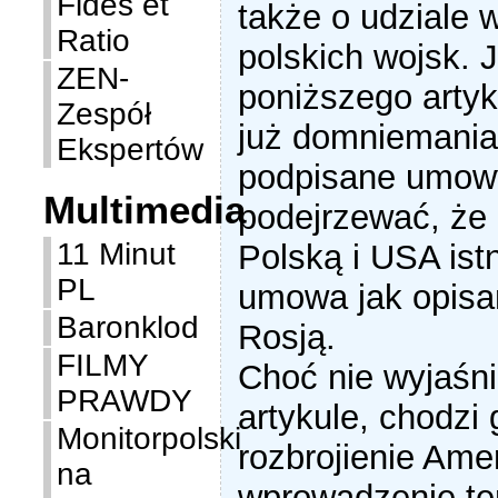
Fides et
także o udziale w
Ratio
polskich wojsk. 
ZEN-
poniższego artyku
Zespół
już domniemania
Ekspertów
podpisane umow
Multimedia
podejrzewać, że
11 Minut
Polską i USA ist
PL
umowa jak opisa
Baronklod
Rosją.
FILMY
Choć nie wyjaśn
PRAWDY
artykule, chodzi 
Monitorpolski
rozbrojienie Ame
na
wprowadzenie te