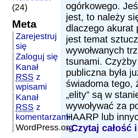
ogórkowego. Jeśl
(24)
jest, to należy s
Meta
dlaczego akurat
Zarejestruj
jest temat sztuc
się
wywołwanych trzę
Zaloguj się
tsunami. Czyżby 
Kanał
publiczna była ju
RSS
z
świadoma tego, 
wpisami
„elity” są w stani
Kanał
wywoływać za p
RSS
z
HAARP lub inny
komentarzami
WordPress.org
»
Czytaj całość