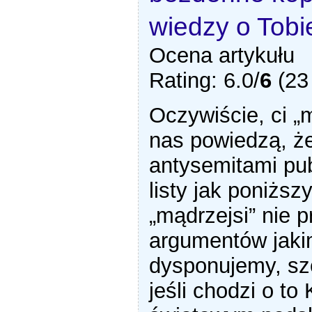
wiedzy o Tob
Ocena artykułu
Rating: 6.0/
6
(23 
Oczywiście, ci „
nas powiedzą, ż
antysemitami pub
listy jak poniższy
„mądrzejsi” nie 
argumentów jaki
dysponujemy, sz
jeśli chodzi o to