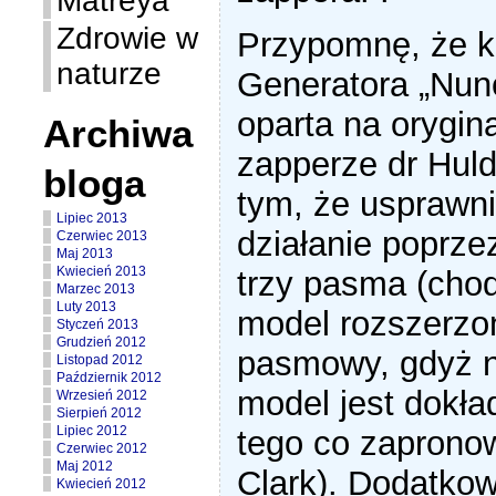
Matreya
Zdrowie w
Przypomnę, że k
naturze
Generatora „Nun
oparta na orygin
Archiwa
zapperze dr Huld
bloga
tym, że usprawn
Lipiec 2013
działanie poprze
Czerwiec 2013
Maj 2013
Kwiecień 2013
trzy pasma (chod
Marzec 2013
Luty 2013
model rozszerzon
Styczeń 2013
Grudzień 2012
pasmowy, gdyż n
Listopad 2012
Październik 2012
model jest dokła
Wrzesień 2012
Sierpień 2012
Lipiec 2012
tego co zaprono
Czerwiec 2012
Maj 2012
Clark). Dodatko
Kwiecień 2012