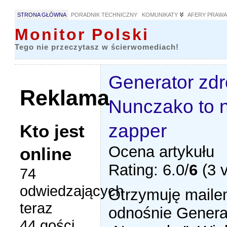
STRONA GŁÓWNA
PORADNIK TECHNICZNY
KOMUNIKATY
AFERY PRAW
Monitor Polski
Tego nie przeczytasz w ścierwomediach!
Generator zd
Reklama
Nunczako to n
zapper
Kto jest
Ocena artykułu
online
Rating: 6.0/
6
(3 v
74
odwiedzających
Otrzymuję maile
teraz
odnośnie Genera
44 gości,