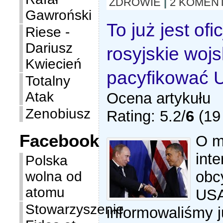
ZDROWIE
|
2 KOMEN
Gawroński
To już jest ofi
Riese -
Dariusz
rosyjskie woj
Kwiecień
pacyfikować
Totalny
Atak
Ocena artykułu
Zenobiusz
Rating: 5.2/
6
(19 
Facebook
O m
inte
Polska
obc
wolna od
atomu
US
Stowarzyszenie
informowaliśmy 