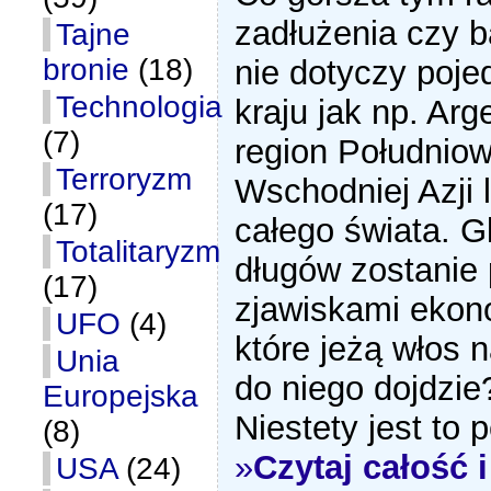
zadłużenia czy 
Tajne
bronie
(18)
nie dotyczy poj
Technologia
kraju jak np. Ar
(7)
region Południo
Terroryzm
Wschodniej Azji 
(17)
całego świata. G
Totalitaryzm
długów zostanie
(17)
zjawiskami ekon
UFO
(4)
które jeżą włos 
Unia
do niego dojdzie
Europejska
Niestety jest to 
(8)
»
Czytaj całość
USA
(24)