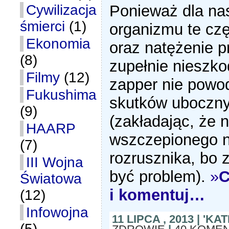
Cywilizacja
Ponieważ dla na
śmierci
(1)
organizmu te czę
Ekonomia
oraz natężenie p
(8)
zupełnie nieszko
Filmy
(12)
zapper nie powo
Fukushima
skutków uboczn
(9)
(zakładając, że
HAARP
wszczepionego n
(7)
rozrusznika, bo
III Wojna
być problem).
»
C
Światowa
i komentuj…
(12)
Infowojna
11 LIPCA , 2013 | 'K
(5)