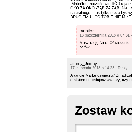
,Mateńkę , rodzeństwo, RÓD a ja ma
n
OKO ZA OKO -ZĄB ZA ZĄB. Nie ! te
b
naturalnego . Tak tylko może być 
e
DRUGIEMU - CO TOBIE NIE MIŁE
n
o
t
t
monitor
a
18 października 2018 o 07:31
k
Masz rację Nino, Oświecenie i
e
osłów.
n
i
n
t
Jimmy_Jimmy
h
17 listopada 2018 o 14:23
· Reply
e
l
A co cię Marku oświeciło? Zmądrzał
e
statkiem i mordujesz avatary, czy c
g
a
l
S
c
h
Zostaw k
e
m
e
o
f