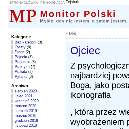
Fejsbuk
STRONA GŁÓWNA
REINKARNACJA
Monitor Polski
Myślę, gdy nie jestem, a zatem jestem,
«
Bóg
Kategorie
Bez kategorii
(3)
Ojciec
Cytaty
(9)
Droga
(2)
Pojęcia
(8)
Prajednia
(3)
Z psychologicz
Praktyka
(7)
Prawda
(3)
najbardziej po
Pytania
(3)
Boga, jako posta
Archiwa
sierpień 2023
ikonografia
lipiec 2021
wrzesień 2020
b
I
marzec 2020
, która przez w
u
n
sierpień 2019
y
t
marzec 2019
d
e
wyobrażeniem p
grudzień 2018
o
r
listopad 2018
x
n