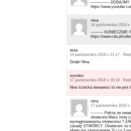
————— DODAJMY ! O
e
https://www.youtube.
s
t
i
nina
o
14 października 2018 o
n
.
———- KONIECZNIE !!!
C
https://www.cda.pl/vid
O
N
C
tesa
L
14 października 2018 o 21:17
· Rep
U
S
Dzięki Nina.
I
O
N
monitor
:
17 października 2018 o 19:18
· Rep
a
t
Nino ścieżka nienawiści to nie jest
t
r
i
nina
b
17 października 2018 o
u
———- Patrzę na swoje i
t
oświeceni.Masz mnie za
e
wymaginowanemu oświeceniu ? ŻART
s
zasady STWÓRCY .Oświeceni -to te
c
słowo ma zastosowanie ?! i co ? ma
a