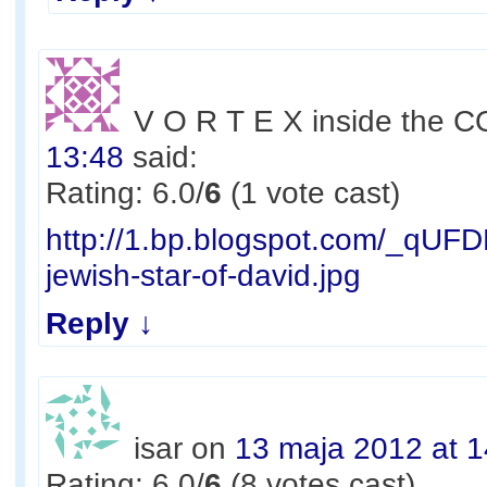
V O R T E X inside the
13:48
said:
Rating: 6.0/
6
(1 vote cast)
http://1.bp.blogspot.com/_q
jewish-star-of-david.jpg
Reply
↓
isar
on
13 maja 2012 at 1
Rating: 6.0/
6
(8 votes cast)