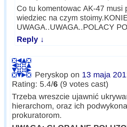
Co tu komentowac AK-47 musi
wiedziec na czym stoimy.KO
UWAGA..UWAGA..POLACY P
Reply
↓
Peryskop
on
13 maja 201
Rating: 5.4/
6
(9 votes cast)
Trzeba wreszcie ujawnić ukryw
hierarchom, oraz ich podwykon
prokuratorom.