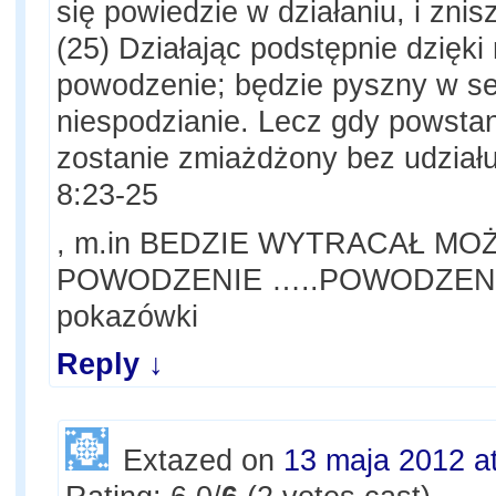
się powiedzie w działaniu, i zni
(25) Działając podstępnie dzięki
powodzenie; będzie pyszny w ser
niespodzianie. Lecz gdy powstan
zostanie zmiażdżony bez udziału
8:23-25
, m.in BEDZIE WYTRACAŁ MO
POWODZENIE …..POWODZENIE 
pokazówki
Reply
↓
Extazed
on
13 maja 2012 a