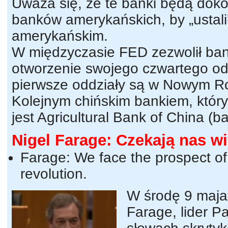
Uważa się, że te banki będą dok
banków amerykańskich, by „ustali
amerykańskim.
W międzyczasie FED zezwolił ban
otworzenie swojego czwartego od
pierwsze oddziały są w Nowym Roj
Kolejnym chińskim bankiem, któr
jest Agricultural Bank of China (ba
Nigel Farage: Czekają nas w
Farage: We face the prospect of 
revolution.
W środę 9 maja,
Farage, lider Pa