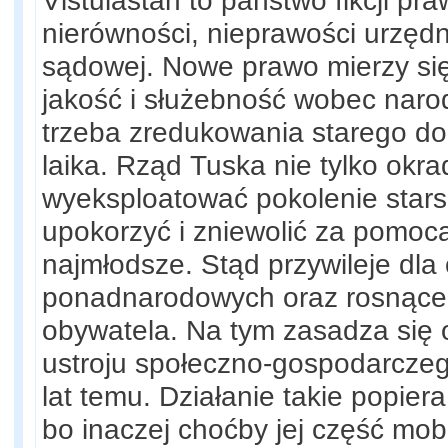
Vistulastan to państwo fikcji pra
nierówności, nieprawości urzędni
sądowej. Nowe prawo mierzy się 
jakość i służebność wobec nar
trzeba zredukowania starego do
laika. Rząd Tuska nie tylko okr
wyeksploatować pokolenie stars
upokorzyć i zniewolić za pomoc
najmłodsze. Stąd przywileje dla o
ponadnarodowych oraz rosnące o
obywatela. Na tym zasadza się 
ustroju społeczno-gospodarcz
lat temu. Działanie takie popiera
bo inaczej choćby jej część mob