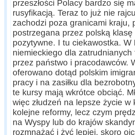
przeszłości Polacy bardzo się m
rusyfikacją. Teraz to już nie ra
zachodzi poza granicami kraju, 
postrzegana przez polską klasę 
pozytywne. I tu ciekawostka. W
niemieckiego dla zatrudnianyc
przez państwo i pracodawców. W
oferowano dotąd polskim imigr
pracy i na zasiłku dla bezrobot
te kursy mają wkrótce obciąć. M
więc złudzeń na lepsze życie w k
kolejne reformy, lecz czym pręd
na Wyspy lub do krajów skandyn
rozmnażać i żyć lepiej, skoro oj