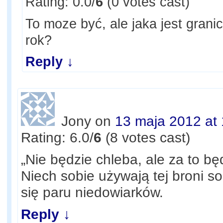
Rating: 0.0/
6
(0 votes cast)
To moze być, ale jaka jest grani
rok?
Reply
↓
Jony
on
13 maja 2012 at
Rating: 6.0/
6
(8 votes cast)
„Nie będzie chleba, ale za to bę
Niech sobie używają tej broni s
się paru niedowiarków.
Reply
↓