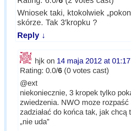
Rating: 6.0/
6
(2 votes cast)
Wniosek taki, ktokolwiek „poko
skórze. Tak 3′kropku ?
Reply
↓
hjk
on
14 maja 2012 at 01:17
Rating: 0.0/
6
(0 votes cast)
@ext
niekoniecznie, 3 kropek tylko p
zwiedzenia. NWO moze rozpaść si
zadziałać do końca tak, jak chcą 
„nie uda”