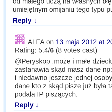
od małego uczą na własnych błę
umiejętnym omijaniu tego typu pu
Reply
↓
ALFA
on
13 maja 2012 at 2
Rating: 5.4/
6
(8 votes cast)
@Peryskop ,może i małe dziecko
zastanawia skąd masz dane np:
i niedawno jeszcze jednej osoby
dane kto z skąd pisze już była 
podała IP piszących.
Reply
↓