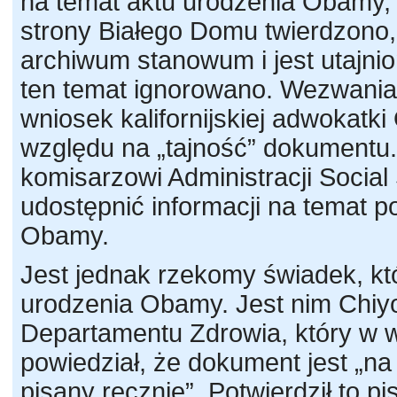
na temat aktu urodzenia Obamy,
strony Białego Domu twierdzono, 
archiwum stanowum i jest utajnio
ten temat ignorowano. Wezwani
wniosek kalifornijskiej adwokatki
względu na „tajność” dokumentu.
komisarzowi Administracji Social S
udostępnić informacji na temat
Obamy.
Jest jednak rzekomy świadek, któ
urodzenia Obamy. Jest nim Chiyo
Departamentu Zdrowia, który w 
powiedział, że dokument jest „n
pisany ręcznie”. Potwierdził to 