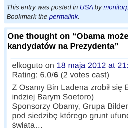
This entry was posted in
USA
by
monitorp
Bookmark the
permalink
.
One thought on “
Obama może z
kandydatów na Prezydenta
”
elkoguto
on
18 maja 2012 at 21
Rating: 6.0/
6
(2 votes cast)
Z Osamy Bin Ladena zrobił się
indziej Barym Soetoro)
Sponsorzy Obamy, Grupa Bilder
pod siedzibę którego grunt ufund
świata…