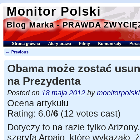
Monitor Polski
Blog Marka - PRAWDA ZWYCIĘ
Strona główna
Afery prawa
Filmy
Komunikaty
Porad
←
Previous
Obama może zostać usuni
na Prezydenta
Posted on
18 maja 2012
by
monitorpolski
Ocena artykułu
Rating: 6.0/
6
(12 votes cast)
Dotyczy to na razie tylko Arizony
szeryfa Arpaio, które wykazało,