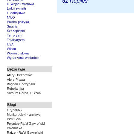
61
Replies
III Wojna Światowa
Linki i e-maile
Ludobójstwo
NWO
Polska-polityka
Satanizm
Szczepionki
Terroryzm
Totalitaryzm
USA
Wideo
Wolność słowa
Wydarzenia w skrócie
Bezprawie
Afery i Bezprawie
Afery Prawa
Bogdan Goczyński
Rebeliantka
Sursum Corda J. Bizoń
Blogi
Grypa666
Monitorpolski - archiwa
Piotr Bein
Poloniae-Rafał Gawroński
Polonuska
Rafzen-Rafał Gawroński