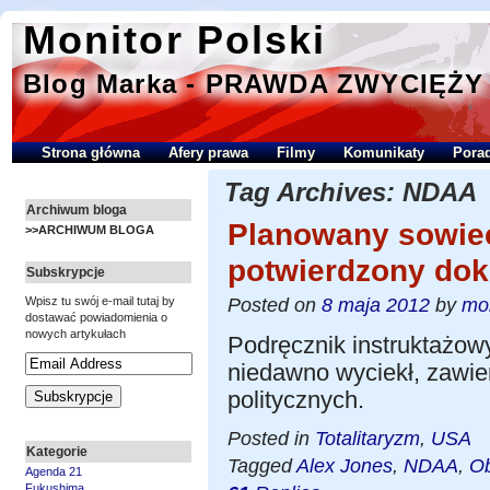
Monitor Polski
Blog Marka - PRAWDA ZWYCIĘŻY
Strona główna
Afery prawa
Filmy
Komunikaty
Porad
Tag Archives:
NDAA
Archiwum bloga
Planowany sowiec
>>ARCHIWUM BLOGA
potwierdzony do
Subskrypcje
Posted on
8 maja 2012
by
mon
Wpisz tu swój e-mail tutaj by
dostawać powiadomienia o
nowych artykułach
Podręcznik instruktażow
niedawno wyciekł, zawier
politycznych.
Posted in
Totalitaryzm
,
USA
Kategorie
Tagged
Alex Jones
,
NDAA
,
O
Agenda 21
Fukushima