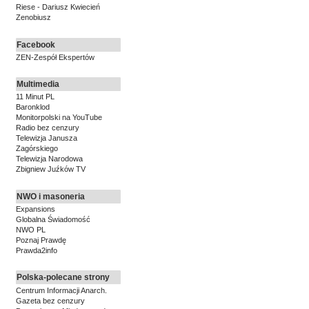
Riese - Dariusz Kwiecień
Zenobiusz
Facebook
ZEN-Zespół Ekspertów
Multimedia
11 Minut PL
Baronklod
Monitorpolski na YouTube
Radio bez cenzury
Telewizja Janusza
Zagórskiego
Telewizja Narodowa
Zbigniew Juźków TV
NWO i masoneria
Expansions
Globalna Świadomość
NWO PL
Poznaj Prawdę
Prawda2info
Polska-polecane strony
Centrum Informacji Anarch.
Gazeta bez cenzury