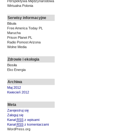
Perspektywa Międzynarodowa
Wirtualna Polonia
Serwisy informacyjne
Bibuła
Free America Today PL
Marucha
Prison Planet PL
Radio Pomost Arizona
Wolne Media
Zdrowie i ekologia
Biosiła
Eko Energia
Archiwa
Maj 2012
Kwiecień 2012
Meta
Zarejestruj się
Zaloguj się
Kanał
RSS
z wpisami
Kanał
RSS
z komentarzami
WordPress.org