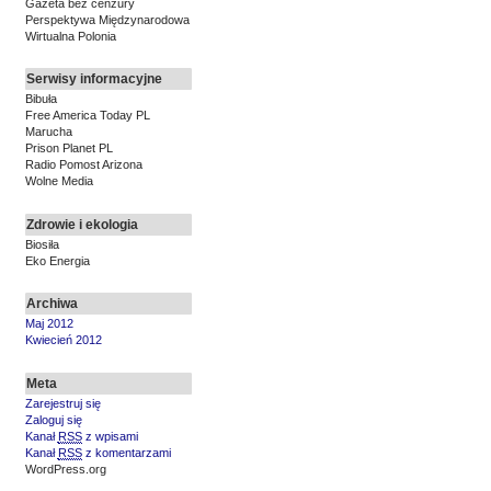
Gazeta bez cenzury
Perspektywa Międzynarodowa
Wirtualna Polonia
Serwisy informacyjne
Bibuła
Free America Today PL
Marucha
Prison Planet PL
Radio Pomost Arizona
Wolne Media
Zdrowie i ekologia
Biosiła
Eko Energia
Archiwa
Maj 2012
Kwiecień 2012
Meta
Zarejestruj się
Zaloguj się
Kanał
RSS
z wpisami
Kanał
RSS
z komentarzami
WordPress.org