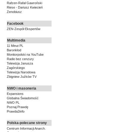
Rafzen-Rafał Gawroński
Riese - Dariusz Kwiecień
Zenobiusz
Facebook
ZEN-Zespół Ekspertów
Multimedia
11 Minut PL
Baronklod
Monitorpolski na YouTube
Radio bez cenzury
Telewizja Janusza
Zagórskiego
Telewizja Narodowa
Zbigniew Juźków TV
NWO i masoneria
Expansions
Globalna Świadomość
NWO PL
Poznaj Prawdę
Prawda2info
Polska-polecane strony
Centrum Informacji Anarch.