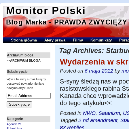
Monitor Polski
Blog Marka - PRAWDA ZWYCIĘŻY
Strona główna
Afery prawa
Filmy
Komunikaty
Porad
Tag Archives:
Starbu
Archiwum bloga
Wydarzenia w skr
>>ARCHIWUM BLOGA
Posted on
6 maja 2012
by
mon
Subskrypcje
Wpisz tu swój e-mail tutaj by
S-syny śledzą nas w poc
dostawać powiadomienia o
rasistowskiego rabina St
nowych artykułach
Kanada chce wprowadzi
do tego artykułu<<
Posted in
NWO
,
Satanizm
,
U
Kategorie
Tagged
2-nd amendment
,
Sta
Agenda 21
87
Replies
Fukushima