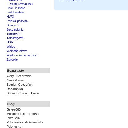
III Wojna Światowa
Linki i e-maile
Ludobójstwo
NWO
Polska-polityka
Satanizm
Szczepionki
Terroryzm
Totalitaryzm
USA
Wideo
Wolność słowa
Wydarzenia w skrócie
Zdrowie
Bezprawie
Afery i Bezprawie
Afery Prawa
Bogdan Goczyński
Rebeliantka
Sursum Corda J. Bizoń
Blogi
Grypa666
Monitorpolski - archiwa
Piotr Bein
Poloniae-Rafał Gawroński
Polonuska