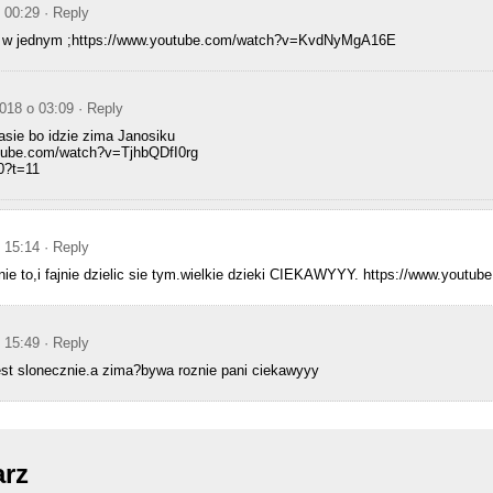
o 00:29
· Reply
ry w jednym ;https://www.youtube.com/watch?v=KvdNyMgA16E
2018 o 03:09
· Reply
asie bo idzie zima Janosiku
utube.com/watch?v=TjhbQDfI0rg
0?t=11
o 15:14
· Reply
mnie to,i fajnie dzielic sie tym.wielkie dzieki CIEKAWYYY. https://www.you
o 15:49
· Reply
jest slonecznie.a zima?bywa roznie pani ciekawyyy
arz