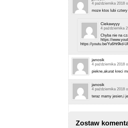
l
4 października 2018 
d
a
moze ktos lubi czte
l
o
n
Ciekawyyy
g
4 października 
l
Chyba nie na cz
o
https://www.yo
n
https://youtu.be/Yu6Hr9kd-U
g
e
r
u
janosik
r
4 października 2018 
i
n
piekne,akurat kreci 
a
r
y
janosik
t
4 października 2018 
i
m
teraz mamy jesien,i 
e
o
f
d
a
t
Zostaw koment
a