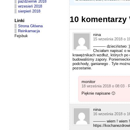
t
październik 2018
o
i
wrzesień 2018
r
b
sierpień 2018
p
i
o
10 komentarzy 
o
Linki
s
t
s
Strona Główna
i
i
Reinkarnacja
c
b
nina
Fejsbuk
s
l
15 września 2018 o 1
2
e
4
———- dzieciństwo :)
p
.
Chciałam napisać o w
a
n
krawężnikach wzdłuż, których po 
c
e
budowaliśmy zapory. Poniemieckie
k
t
podchody, ganianego . Tyle możn
a
pozostanie.
g
e
v
monitor
o
18 września 2018 o 08:03
· 
l
u
Pięknie napisane 🙂
m
e
s
i
nina
s
16 września 2018 o 1
s
———- wiem ! wiem ! ż
o
https://kochanezdrow
c