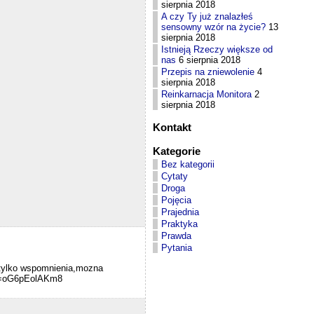
sierpnia 2018
A czy Ty już znalazłeś
sensowny wzór na życie?
13
sierpnia 2018
Istnieją Rzeczy większe od
nas
6 sierpnia 2018
Przepis na zniewolenie
4
sierpnia 2018
Reinkarnacja Monitora
2
sierpnia 2018
Kontakt
Kategorie
Bez kategorii
Cytaty
Droga
Pojęcia
Prajednia
Praktyka
Prawda
Pytania
 tylko wspomnienia,mozna
h?v=oG6pEolAKm8