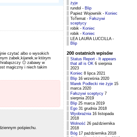
żyje
rundol
-
Blip
Papież Wojowniik
-
Koniec
ToTemat
-
Fałszywi
sceptycy
robik
-
Koniec
robik
-
Koniec
LEA LAURA LUCCILLA
-
Blip
200 ostatnich wpisów
jnie czytać albo o wysokich
ełnym żabek,kijanek,w którym
Status Report - It appears
 chrabąszczy 🙂 zabawy w
that all is OK
6 sierpnia
st magiczny i niech takim
2023
Koniec
8 lipca 2021
Blip
16 września 2020
Marek Podlecki nie żyje
15
marca 2020
Fałszywi sceptycy
7
sierpnia 2019
Blip
25 marca 2019
Ego
31 grudnia 2018
Wyobraźnia
16 listopada
2018
Wolność
26 października
odziennym pośpiechu.
2018
Bóg
17 października 2018