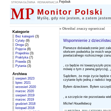
Fejsbuk
STRONA GŁÓWNA
REINKARNACJA
Monitor Polski
Myślę, gdy nie jestem, a zatem jestem
«
Określać znaczy ograniczać
Kategorie
Bez kategorii
(3)
Wspomnienie z dzieciństw
Cytaty
(9)
Droga
(2)
Pierwsze doświadczenie jest zal
Pojęcia
(8)
słońcem podwórka (w moich wspom
Prajednia
(3)
powtarzalnego rozkosznego zanu
Praktyka
(7)
Prawda
(3)
T
, co będzie mi towarzyszyło prze
Pytania
(3)
h
mówię o tym z pewną goryczą), 
e
w
Archiwa
Sądziłem, że moje życie będzie s
o
sierpień 2023
czytanie było jedną z radości te
r
lipiec 2021
k
Byłem dzieckiem. Byłem szczęś
wrzesień 2020
o
marzec 2020
f
b
sierpień 2019
v
, a szczęście nie pozostawia wie
u
i
marzec 2019
y
r
Michel Houellebecq
grudzień 2018
a
a
listopad 2018
n
l
11 WRZEŚNIA, 2018 | CATEGORY:
PRAJE