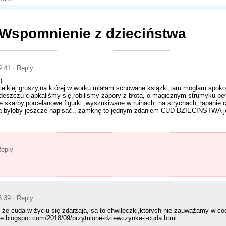
Wspomnienie z dzieciństwa
9:41
· Reply
)
ielkiej gruszy,na której w worku miałam schowane książki,tam mogłam spoko
deszczu ciapkaliśmy się,robilismy zapory z błota, o magicznym strumyku p
 skarby,porcelanowe figurki ,wyszukiwane w ruinach, na strychach, łapanie
a byłoby jeszcze napisać.. zamknę to jednym zdaniem CUD DZIECIŃSTWA je
Reply
6:39
· Reply
e cuda w życiu się zdarzają, są to chwileczki,których nie zauważamy w c
ie.blogspot.com/2018/09/przytulone-dziewczynka-i-cuda.html