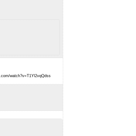
tube.com/watch?v=T1Yl2vqQdss