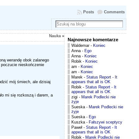
Posts
Comments
Nauka
»
Najnowsze komentarze
Waldemar
-
Koniec
Anna
-
Ego
Anna
-
Koniec
ioną werandę obok zalanego
Robik
-
Koniec
i poczucie nieskończenie
am
-
Koniec
am
-
Koniec
Marek
-
Status Report - It
appears that all is OK
dzić mój śmiech, ale dzisiaj
Robik
-
Status Report - It
appears that all is OK
ło mi się rozkoszą i darem, a
zigi
-
Marek Podlecki nie
żyje
Sueska
-
Marek Podlecki nie
żyje
Sueska
-
Ego
Kuszka
-
Fałszywi sceptycy
Paweł
-
Status Report - It
appears that all is OK
Robik
-
Marek Podlecki nie