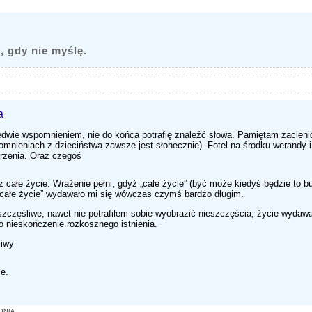
, gdy nie myślę.
a
edwie wspomnieniem, nie do końca potrafię znaleźć słowa. Pamiętam zacien
nieniach z dzieciństwa zawsze jest słonecznie). Fotel na środku werandy 
rzenia. Oraz czegoś
z całe życie. Wrażenie pełni, gdyż „całe życie” (być może kiedyś będzie to bu
„całe życie” wydawało mi się wówczas czymś bardzo długim.
zczęśliwe, nawet nie potrafiłem sobie wyobrazić nieszczęścia, życie wydawa
go nieskończenie rozkosznego istnienia.
liwy
le.
DNIA