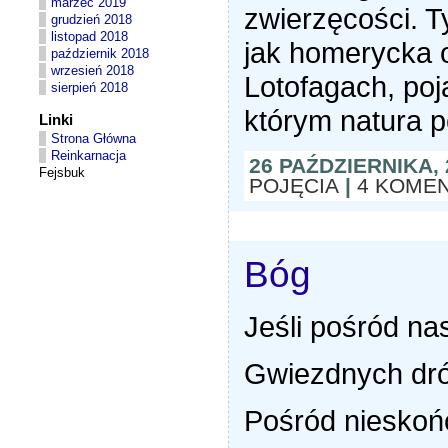
marzec 2019
zwierzęcości. T
grudzień 2018
listopad 2018
jak homerycka 
październik 2018
wrzesień 2018
Lotofagach, poja
sierpień 2018
którym natura p
Linki
Strona Główna
Reinkarnacja
26 PAŹDZIERNIKA,
Fejsbuk
POJĘCIA
|
4 KOME
Bóg
Jeśli pośród na
Gwiezdnych dr
Pośród nieskoń