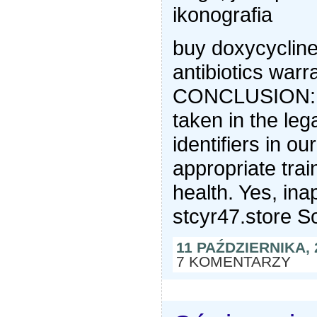
ikonografia
buy doxycycline
antibiotics warr
CONCLUSION: at
taken in the le
identifiers in o
appropriate tra
health. Yes, inap
stcyr47.store 
11 PAŹDZIERNIKA,
7 KOMENTARZY