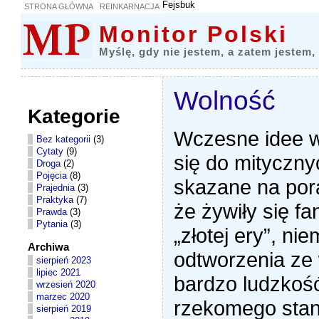
Fejsbuk
STRONA GŁÓWNA
REINKARNACJA
Monitor Polski
Myślę, gdy nie jestem, a zatem jestem,
Wolność
Kategorie
Wczesne idee w
Bez kategorii
(3)
Cytaty
(9)
się do mityczn
Droga
(2)
Pojęcia
(8)
skazane na por
Prajednia
(3)
Praktyka
(7)
że żywiły się f
Prawda
(3)
Pytania
(3)
„złotej ery”, ni
Archiwa
odtworzenia ze 
sierpień 2023
lipiec 2021
bardzo ludzkość
wrzesień 2020
marzec 2020
rzekomego stanu
sierpień 2019