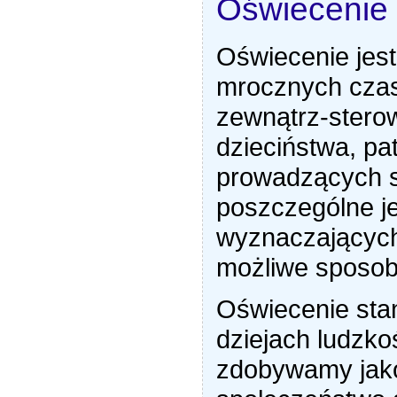
Oświecenie
Oświecenie jest
mrocznych czas
zewnątrz-stero
dzieciństwa, pa
prowadzących s
poszczególne je
wyznaczających
możliwe sposo
Oświecenie sta
dziejach ludzko
zdobywamy jako 