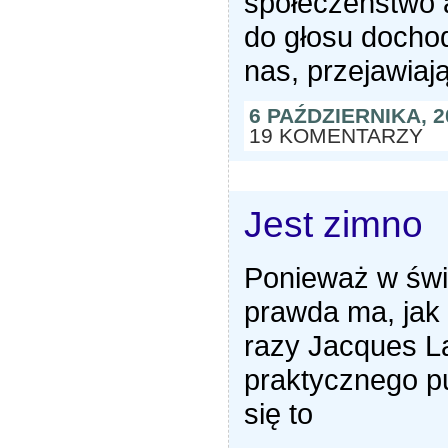
społeczeństwo 
do głosu docho
nas, przejawiaj
6 PAŹDZIERNIKA, 
19 KOMENTARZY
Jest zimno
Ponieważ w świ
prawda ma, jak
razy Jacques Lac
praktycznego pu
się to