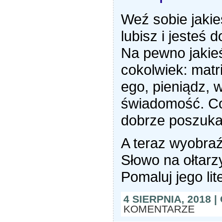
Weź sobie jakie
lubisz i jesteś 
Na pewno jakie
cokolwiek: matr
ego, pieniądz, 
świadomość. Coś
dobrze poszuka
A teraz wyobraź
Słowo na ołtar
Pomaluj jego lit
4 SIERPNIA, 2018 
KOMENTARZE