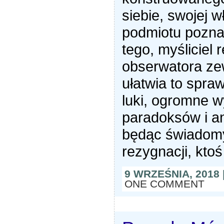
siebie, swojej 
podmiotu pozna
tego, myśliciel r
obserwatora ze
ułatwia to spra
luki, ogromne 
paradoksów i an
będąc świadomy
rezygnacji, ktoś
9 WRZEŚNIA, 2018
ONE COMMENT