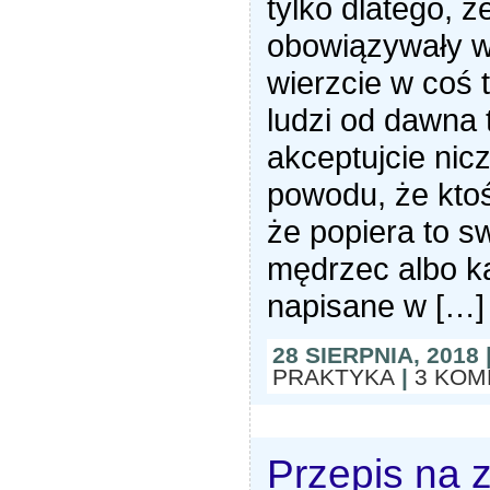
tylko dlatego, ż
obowiązywały w 
wierzcie w coś t
ludzi od dawna 
akceptujcie nic
powodu, że ktoś
że popiera to s
mędrzec albo kap
napisane w […]
28 SIERPNIA, 2018
PRAKTYKA
|
3 KOM
Przepis na 