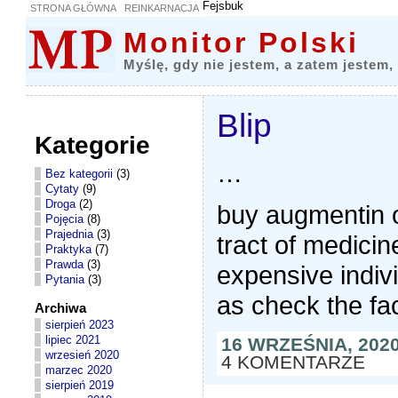
Fejsbuk
STRONA GŁÓWNA
REINKARNACJA
Monitor Polski
Myślę, gdy nie jestem, a zatem jestem,
Blip
Kategorie
…
Bez kategorii
(3)
Cytaty
(9)
Droga
(2)
buy augmentin o
Pojęcia
(8)
Prajednia
(3)
tract of medicin
Praktyka
(7)
Prawda
(3)
expensive indivi
Pytania
(3)
as check the fa
Archiwa
sierpień 2023
lipiec 2021
16 WRZEŚNIA, 202
wrzesień 2020
4 KOMENTARZE
marzec 2020
sierpień 2019