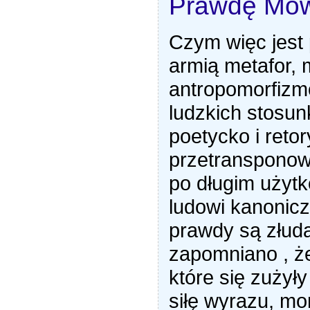
Prawdę Mów
Czym więc jest
armią metafor, 
antropomorfizm
ludzkich stosun
poetycko i reto
przetransponow
po długim użyt
ludowi kanonicz
prawdy są złuda
zapomniano , że
które się zużyły
siłę wyrazu, mo