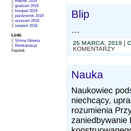
marzec 2019
grudzień 2018
Blip
listopad 2018
październik 2018
wrzesień 2018
sierpień 2018
…
Linki
Strona Główna
25 MARCA, 2019 |
Reinkarnacja
KOMENTARZY
Fejsbuk
Nauka
Naukowiec podś
niechcący, upr
rozumienia Prz
zaniedbywanie 
konstruowaneg