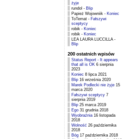
żyje
rundol
-
Blip
Papież Wojowniik
-
Koniec
ToTemat
-
Fałszywi
sceptycy
robik
-
Koniec
robik
-
Koniec
LEA LAURA LUCCILLA
-
Blip
200 ostatnich wpisów
Status Report - It appears
that all is OK
6 sierpnia
2023
Koniec
8 lipca 2021
Blip
16 września 2020
Marek Podlecki nie żyje
15
marca 2020
Fałszywi sceptycy
7
sierpnia 2019
Blip
25 marca 2019
Ego
31 grudnia 2018
Wyobraźnia
16 listopada
2018
Wolność
26 października
2018
Bóg
17 października 2018