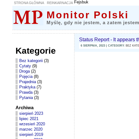
Fejsbuk
STRONA GŁÓWNA
REINKARNACJA
Monitor Polski
Myślę, gdy nie jestem, a zatem jestem
Status Report - It appears t
6 SIERPNIA, 2023 | CATEGORY:
BEZ KAT
Kategorie
Bez kategorii
(3)
Cytaty
(9)
Droga
(2)
Pojęcia
(8)
Prajednia
(3)
Praktyka
(7)
Prawda
(3)
Pytania
(3)
Archiwa
sierpień 2023
lipiec 2021
wrzesień 2020
marzec 2020
sierpień 2019