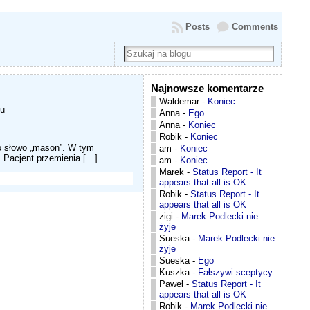
Posts
Comments
Najnowsze komentarze
Waldemar
-
Koniec
ku
Anna
-
Ego
Anna
-
Koniec
Robik
-
Koniec
o słowo „mason”. W tym
am
-
Koniec
m. Pacjent przemienia […]
am
-
Koniec
Marek
-
Status Report - It
appears that all is OK
Robik
-
Status Report - It
appears that all is OK
zigi
-
Marek Podlecki nie
żyje
Sueska
-
Marek Podlecki nie
żyje
Sueska
-
Ego
Kuszka
-
Fałszywi sceptycy
Paweł
-
Status Report - It
appears that all is OK
Robik
-
Marek Podlecki nie