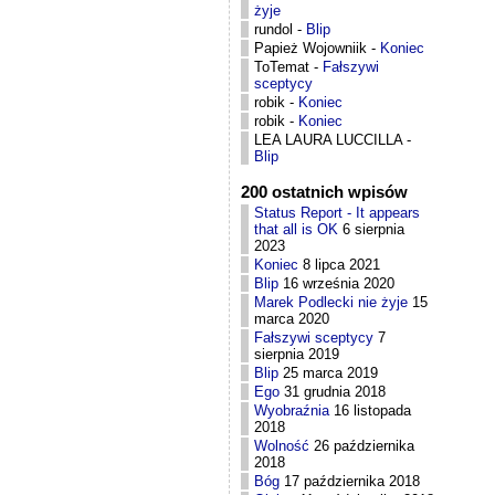
żyje
rundol
-
Blip
Papież Wojowniik
-
Koniec
ToTemat
-
Fałszywi
sceptycy
robik
-
Koniec
robik
-
Koniec
LEA LAURA LUCCILLA
-
Blip
200 ostatnich wpisów
Status Report - It appears
that all is OK
6 sierpnia
2023
Koniec
8 lipca 2021
Blip
16 września 2020
Marek Podlecki nie żyje
15
marca 2020
Fałszywi sceptycy
7
sierpnia 2019
Blip
25 marca 2019
Ego
31 grudnia 2018
Wyobraźnia
16 listopada
2018
Wolność
26 października
2018
Bóg
17 października 2018