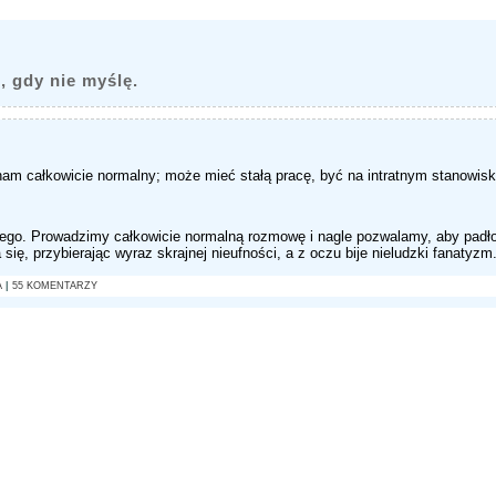
, gdy nie myślę.
nam całkowicie normalny; może mieć stałą pracę, być na intratnym stanowis
czego. Prowadzimy całkowicie normalną rozmowę i nagle pozwalamy, aby padł
się, przybierając wyraz skrajnej nieufności, a z oczu bije nieludzki fanatyz
A
|
55 KOMENTARZY