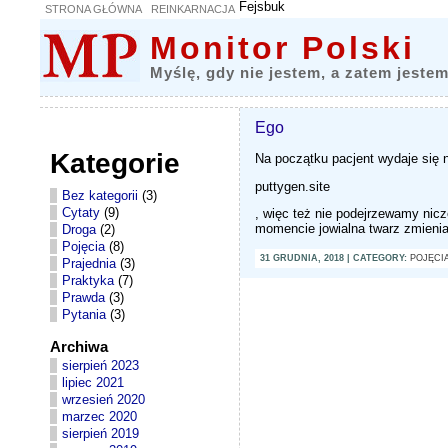
Fejsbuk
STRONA GŁÓWNA
REINKARNACJA
Monitor Polski
Myślę, gdy nie jestem, a zatem jestem
Ego
Kategorie
Na początku pacjent wydaje się 
puttygen.site
Bez kategorii
(3)
Cytaty
(9)
, więc też nie podejrzewamy ni
momencie jowialna twarz zmienia 
Droga
(2)
Pojęcia
(8)
31 GRUDNIA, 2018 | CATEGORY:
POJĘCI
Prajednia
(3)
Praktyka
(7)
Prawda
(3)
Pytania
(3)
Archiwa
sierpień 2023
lipiec 2021
wrzesień 2020
marzec 2020
sierpień 2019