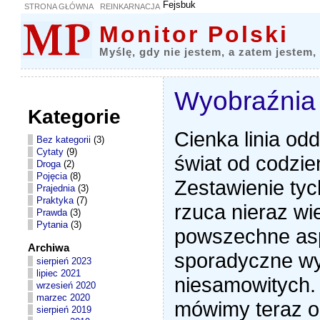
Fejsbuk
STRONA GŁÓWNA
REINKARNACJA
Monitor Polski
Myślę, gdy nie jestem, a zatem jestem,
Wyobraźnia
Kategorie
Cienka linia od
Bez kategorii
(3)
Cytaty
(9)
świat od codzie
Droga
(2)
Pojęcia
(8)
Zestawienie ty
Prajednia
(3)
Praktyka
(7)
rzuca nieraz wie
Prawda
(3)
Pytania
(3)
powszechne asp
Archiwa
sporadyczne wy
sierpień 2023
lipiec 2021
niesamowitych.
wrzesień 2020
marzec 2020
mówimy teraz o
sierpień 2019